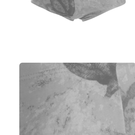
Casacos e Jaquetas
Jeans
Macacões
Saias
Shorts e Bermudas
Vestidos
Acessórios
Bolsas
Bonés e Chapéus
Bijoux
Cintos
Óculos
Relógios
Calçados
Botas
Chinelos
Rasteirinhas
Sandálias
Sapatilhas
Tênis
Marcas
City
Clock House
Mindset
Sawary