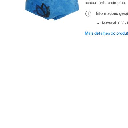
Shorts e Saias
acabamento é simples.
Vestidos
Masculino
Informacoes gerai
Em alta
Dia dos Pais
Material
:
85% P
Inverno
Cor
:
Colorido
Novidades
Mais detalhes do produ
Marcas
:
Sunco
Roupas
Bermudas
Gênero
:
Mascu
Camisas
Calças
Camisetas e Regatas
Casacos e Jaquetas
Jeans
Polos
Acessórios
Bolsas e Mochilas
Chapéus e Bonés
Cintos
Carteiras
Óculos
Relógios
Calçados
Botas
Chinelos