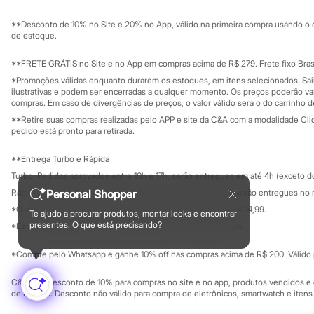
Sustentabilidade
Sandálias
Solicite seu ca
Mapa do site
Tênis
**Desconto de 10% no Site e 20% no App, válido na primeira compra usando o 
Governança
Diversão
Investidores
de estoque.
Marcas
Ouvidoria / Rel
Sala de imprensa
Baby Club
Educação fina
**FRETE GRÁTIS no Site e no App em compras acima de R$ 279. Frete fixo Brasi
Fifteen
Privacidade
Sustentabilida
*Promoções válidas enquanto durarem os estoques, em itens selecionados. Sa
Miss Fifteen
Configuração de cookies
ilustrativas e podem ser encerradas a qualquer momento. Os preços poderão var
Palomino
Minha privacidade
compras. Em caso de divergências de preços, o valor válido será o do carrinho 
Moda íntima
**Retire suas compras realizadas pelo APP e site da C&A com a modalidade Clique
Calcinhas
pedido está pronto para retirada.
Cuecas
Meias
**Entrega Turbo e Rápida
Pijamas
Moda praia
Turbo: Pedidos aprovados entre 10h e 17h, serão entregues em até 4h (exceto d
Biquínis e Maiôs
Personal Shopper
Rápida: Pedidos com os pagamentos aprovados até as 10h, serão entregues no 
Blusas de proteção
*O valor do frete para o turbo é R$ 24,99 e para a rápida é R$ 14,99.
Sungas
Te ajudo a procurar produtos, montar looks e encontrar
Formas de pagamento
Personagens
presentes. O que está precisando?
*Essa condição ainda não estará disponível em todas as lojas.
Bluey
Disney
*Compre pelo Whatsapp e ganhe 10% off nas compras acima de R$ 200. Válido p
Hello Kitty
Homem Aranha
C&A Pay: desconto de 10% para compras no site e no app, produtos vendidos e e
Minecraft
de R$ 400. Desconto não válido para compra de eletrônicos, smartwatch e iten
Naruto
Patrulha Canina