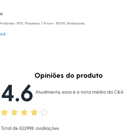
s:
oliéster 15% Elastano | Forro: 100% Poliamida
to
↓
ast
lino
Opiniões do produto
4.6
Atualmente, essa é a nota média da C&A
Total de
822998
avaliações