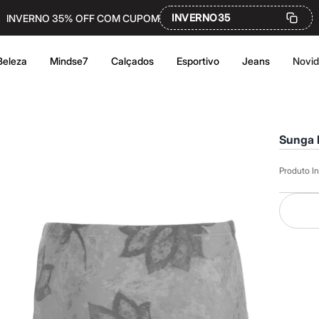
INVERNO35
INVERNO 35% OFF COM CUPOM
Beleza
Mindse7
Calçados
Esportivo
Jeans
Novi
Sunga F
Produto In