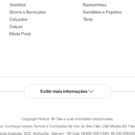
Vestidos
Rasteirinhas
Shorts e Bermudas
Sandálias e Papetes
Calçados
Tênis
Calças
Moda Praia
Serviços
Exibir mais informações
Tipos de serviços
o C&A
Clique e retire
Trocas e devoluções
ograma
Copyright Notice: © C&A e suas entidades relacionadas.
Formas de pagamento
dos. Conheça nossos Termos e Condições de Uso do Site C&A. C&A Modas SA. Fale
Todas as vantagens
ay
eda Araguaia, 1222, Alphaville - Barueri - SP Cep: 06455-000 CNPJ 45.242.914/00