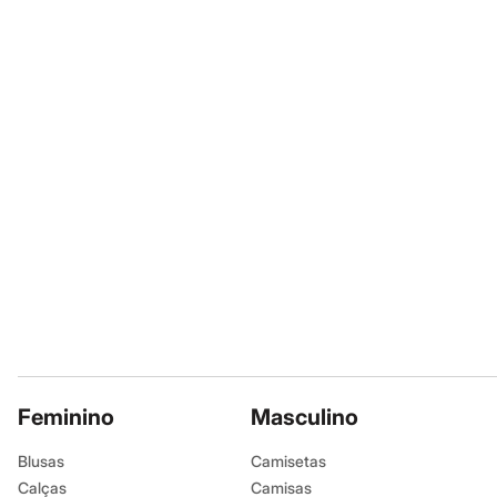
Sapatos
Sandálias e Papetes
Tênis
Moda esportiva
Acessórios
Bermudas
Camisetas
Calças
Calçados
Regatas
Moda íntima
Cuecas
Meias
Pijamas
Moda praia
Personagens
Plus size
Blusas e Camisetas
Calças
Camisas
Casacos e Jaquetas
Feminino
Masculino
Jeans
Moda esportiva
Blusas
Camisetas
Shorts e Bermudas
Calças
Camisas
Todos os produtos