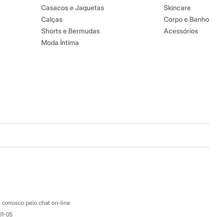
Casacos e Jaquetas
Skincare
Calças
Corpo e Banho
Shorts e Bermudas
Acessórios
Moda Íntima
Baixe o app
Google store
Apple store
Atendimento
 conosco pelo chat on-line
01-05