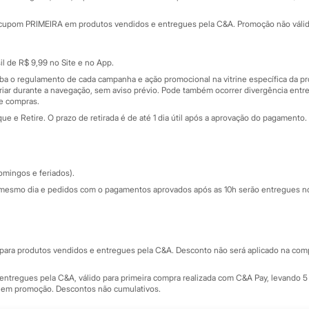
Minha C&A
rtão
Cupons de desconto
cupom PRIMEIRA em produtos vendidos e entregues pela C&A. Promoção não válida p
Cartão presente
atórios
Sobre o cartão presente
nceira
l de R$ 9,99 no Site e no App.
de
iba o regulamento de cada campanha e ação promocional na vitrine específica da
iar durante a navegação, sem aviso prévio. Pode também ocorrer divergência entre
de compras.
 e Retire. O prazo de retirada é de até 1 dia útil após a aprovação do pagamento. 
omingos e feriados).
mesmo dia e pedidos com o pagamentos aprovados após as 10h serão entregues no 
Segurança e qualidade
ara produtos vendidos e entregues pela C&A. Desconto não será aplicado na compr
ntregues pela C&A, válido para primeira compra realizada com C&A Pay, levando 5 
s em promoção. Descontos não cumulativos.