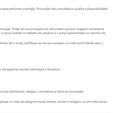
Ajuda
Fale conosco
ara perfumes prestígio. Promoção não cumulativa e sujeita a disponibilidade
Nossas lojas
Nossas lojas plus size
Central de ética
 promoção. Todas as comunicações do site podem possuir imagens meramente
 o preço exibido no detalhe do produto e o preço apresentado no carrinho de
Eventos
Antes de ir à loja, certifique-se de que recebeu o e-mail confirmando que o
Especial Dia dos Pais
dia seguinte (exceto domingos e feriados).
a de eletrônicos, relógios, cosméticos e itens em promoção.
peças ou mais da categoria moda, beleza, óculos e relógios, ou em valor acima