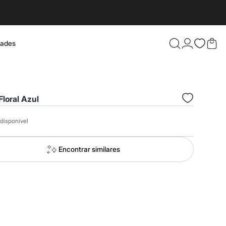
dades
Confira 
loral Azul
disponível
Encontrar similares