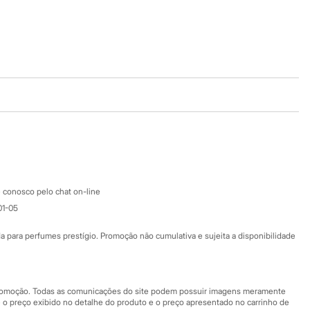
Baixe o app
Google store
Apple store
Atendimento
 conosco pelo chat on-line
01-05
Ajuda
Fale conosco
ara perfumes prestígio. Promoção não cumulativa e sujeita a disponibilidade
Nossas lojas
Nossas lojas plus size
Central de ética
 promoção. Todas as comunicações do site podem possuir imagens meramente
 o preço exibido no detalhe do produto e o preço apresentado no carrinho de