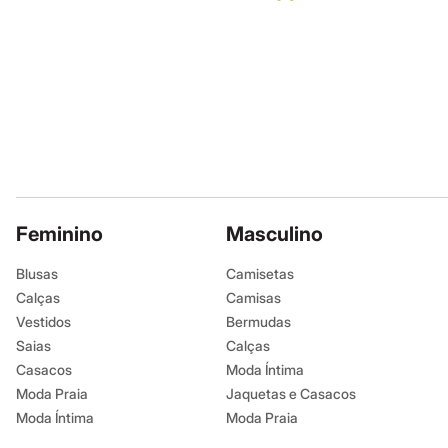
Moda esportiva
Shorts e Bermudas
Todos os produtos
Infantil
Em alta
Arrumadinho para os meninos
Romântico para as meninas
Inverno
Novidades
Roupas menina
0 a 24 meses
1 a 5 anos
4 a 12 anos
Feminino
Masculino
10 a 16 anos
Roupas menino
Blusas
Camisetas
0 a 24 meses
Calças
Camisas
1 a 5 anos
4 a 12 anos
Vestidos
Bermudas
10 a 16 anos
Saias
Calças
Acessórios
Casacos
Moda Íntima
Recém-nascido
Bolsas e Mochilas
Moda Praia
Jaquetas e Casacos
Chapéus
Moda Íntima
Moda Praia
Calçados
Botas