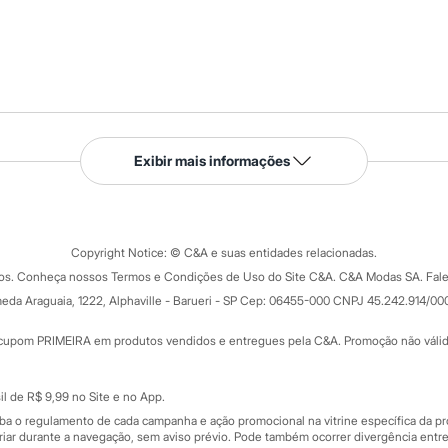
Serviços
Exibir mais informações
Tipos de serviços
o C&A
Clique e retire
Trocas e devoluções
ograma
Copyright Notice: © C&A e suas entidades relacionadas.
Formas de pagamento
dos. Conheça nossos Termos e Condições de Uso do Site C&A. C&A Modas SA. Fale
Todas as vantagens
ay
eda Araguaia, 1222, Alphaville - Barueri - SP Cep: 06455-000 CNPJ 45.242.914/00
Minha C&A
rtão
Cupons de desconto
cupom PRIMEIRA em produtos vendidos e entregues pela C&A. Promoção não válida p
Cartão presente
atórios
Sobre o cartão presente
nceira
l de R$ 9,99 no Site e no App.
de
iba o regulamento de cada campanha e ação promocional na vitrine específica da
iar durante a navegação, sem aviso prévio. Pode também ocorrer divergência entre