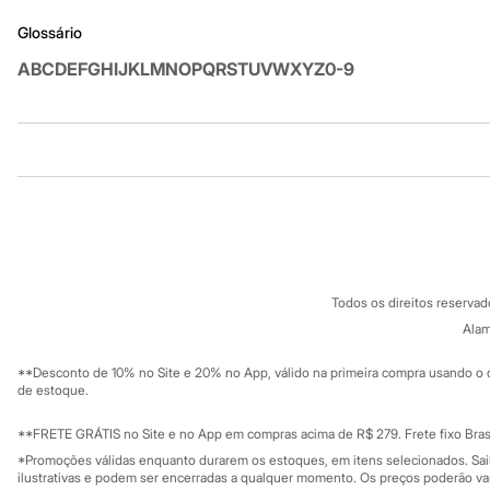
Chinelos
Glossário
Pantufas
Rasteirinhas
A
B
C
D
E
F
G
H
I
J
K
L
M
N
O
P
Q
R
S
T
U
V
W
X
Y
Z
0-9
Sandálias
Tênis
Diversão
Marcas
Baby Club
Institucional
Produtos
Fifteen
Miss Fifteen
Sobre a C&A
Cartão C&A
Palomino
Sobre o cartã
Moda íntima
Fornecedores
Calcinhas
Termos e condições
C&A&VC
Cuecas
Conheça o pr
Política de privacidade
Meias
Todos os direitos reserva
Pijamas
Trabalhe conosco
C&A Pay
Moda praia
Sobre o C&A P
Alam
Sustentabilidade
Biquínis e Maiôs
Solicite seu ca
Mapa do site
Blusas de proteção
**Desconto de 10% no Site e 20% no App, válido na primeira compra usando o 
Governança
Sungas
Investidores
de estoque.
Personagens
Ouvidoria / Rel
Sala de imprensa
Bluey
Educação fina
**FRETE GRÁTIS no Site e no App em compras acima de R$ 279. Frete fixo Brasi
Disney
Privacidade
Sustentabilida
*Promoções válidas enquanto durarem os estoques, em itens selecionados. Sa
Hello Kitty
Configuração de cookies
ilustrativas e podem ser encerradas a qualquer momento. Os preços poderão var
Homem Aranha