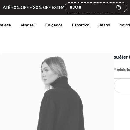
8DO8
ATÉ 50% OFF + 30% OFF EXTRA
Beleza
Mindse7
Calçados
Esportivo
Jeans
Novi
suéter 
Produto In