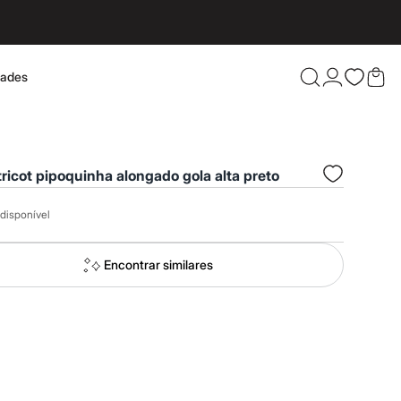
dades
Confira 
tricot pipoquinha alongado gola alta preto
disponível
Encontrar similares