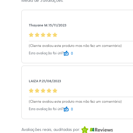
A gente se encontra na
Média de
3
avaliações.
Calçados
Botas
Informacoes gerai
Chinelos
Sapatos
Material
:
Tricot
Sandálias e Papetes
Thayane M.
15/11/2023
Cor
:
Preto
Tênis
Moda esportiva
Marcas
:
City
Acessórios
Tipo
:
Suéter
Bermudas
(Cliente avaliou este produto mas não fez um comentário)
Gênero
:
Femin
Camisetas
0
Esta avaliação foi útil?
Calças
Calçados
Regatas
Moda íntima
Cuecas
LAIZA P.
21/08/2023
Meias
Pijamas
Moda praia
Personagens
(Cliente avaliou este produto mas não fez um comentário)
Plus size
0
Blusas e Camisetas
Esta avaliação foi útil?
Calças
Camisas
Casacos e Jaquetas
Avaliações reais, auditadas por:
Jeans