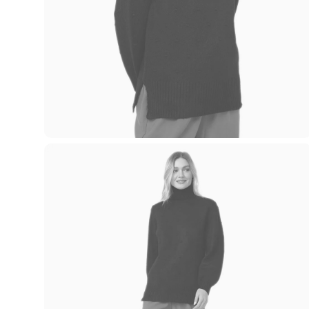
Blusas e Camisetas
Básicos
Calças
Casacos e Jaquetas
Jeans
Macacões
Saias
Shorts e Bermudas
Vestidos
Acessórios
Bolsas
Bonés e Chapéus
Bijoux
Cintos
Óculos
Relógios
Calçados
Botas
Chinelos
Rasteirinhas
Sandálias
Sapatilhas
Tênis
Marcas
City