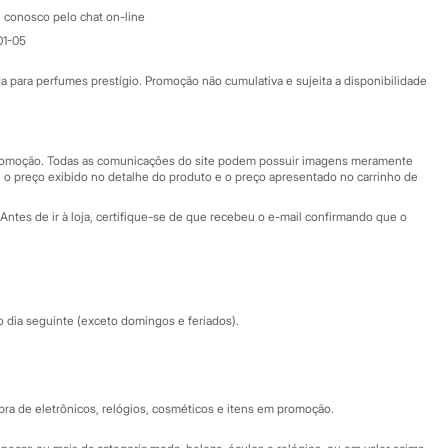
Atendimento
 conosco pelo chat on-line
01-05
Ajuda
Fale conosco
ara perfumes prestígio. Promoção não cumulativa e sujeita a disponibilidade
Nossas lojas
Nossas lojas plus size
Central de ética
 promoção. Todas as comunicações do site podem possuir imagens meramente
 o preço exibido no detalhe do produto e o preço apresentado no carrinho de
Eventos
Antes de ir à loja, certifique-se de que recebeu o e-mail confirmando que o
Especial Dia dos Pais
dia seguinte (exceto domingos e feriados).
a de eletrônicos, relógios, cosméticos e itens em promoção.