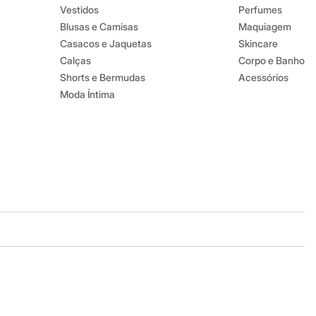
Vestidos
Perfumes
Blusas e Camisas
Maquiagem
Casacos e Jaquetas
Skincare
Calças
Corpo e Banho
Shorts e Bermudas
Acessórios
Moda Íntima
Baixe o app
Google store
Apple store