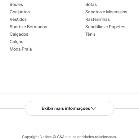
Bodies
Botas
Conjuntos
Sapatos e Mocassins
Vestidos
Rasteirinhas
Shorts e Bermudas
Sandálias e Papetes
Calçados
Tênis
Calças
Moda Praia
Serviços
Exibir mais informações
Tipos de serviços
o C&A
Clique e retire
Trocas e devoluções
ograma
Copyright Notice: © C&A e suas entidades relacionadas.