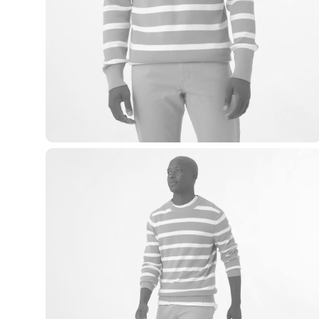
Casacos e Jaquetas
Jeans
Macacões
Saias
Shorts e Bermudas
Vestidos
Acessórios
Bolsas
Bonés e Chapéus
Bijoux
Cintos
Óculos
Relógios
Calçados
Botas
Chinelos
Rasteirinhas
Sandálias
Sapatilhas
Tênis
Marcas
City
Clock House
Mindset
Sawary