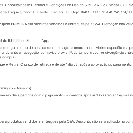
Formas de pagamento
dos. Conheça nossos Termos e Condições de Uso do Site C&A. C&A Modas SA. Fale
Todas as vantagens
ay
eda Araguaia, 1222, Alphaville - Barueri - SP Cep: 06455-000 CNPJ 45.242.914/00
Minha C&A
rtão
Cupons de desconto
cupom PRIMEIRA em produtos vendidos e entregues pela C&A. Promoção não válida p
Cartão presente
atórios
Sobre o cartão presente
nceira
l de R$ 9,99 no Site e no App.
de
iba o regulamento de cada campanha e ação promocional na vitrine específica da
iar durante a navegação, sem aviso prévio. Pode também ocorrer divergência entre
de compras.
 e Retire. O prazo de retirada é de até 1 dia útil após a aprovação do pagamento. 
omingos e feriados).
mesmo dia e pedidos com o pagamentos aprovados após as 10h serão entregues no 
Segurança e qualidade
ara produtos vendidos e entregues pela C&A. Desconto não será aplicado na compr