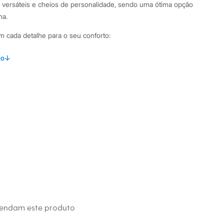
 versáteis e cheios de personalidade, sendo uma ótima opção
na.
m cada detalhe para o seu conforto:
caimento confortável que se ajusta bem ao corpo.
to
↓
as longas com acabamento canelado nos punhos e na barra.
ras contrastantes, um clássico atemporal do guarda-roupa
lha de tricô que mescla algodão e poliamida, garantindo
e.
binações Este suéter é extremamente versátil. Para um
do, combine-o com uma calça jeans ou uma calça de sarja em
obre uma camiseta básica pode adicionar uma camada extra de
 em tênis para um look descontraído ou em sapatos casuais
eça um pouco mais de formalidade.
 C&A! ❤
mendam este produto
s: