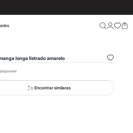
dades
Confira 
suéter manga longa listrado amarelo
disponível
Encontrar similares