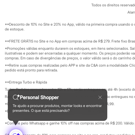
Política de privacidade
Sonic
Todos os direitos reserva
Trabalhe conosco
C&A Pay
Stitch
Sobre o C&A P
Alam
Sustentabilidade
Beleza
Solicite seu ca
Kits
Mapa do site
**Desconto de 10% no Site e 20% no App, válido na primeira compra usando o 
Perfumes árabes
Governança
Investidores
de estoque.
Novidades
Ouvidoria / Rel
Sala de imprensa
Cabelos
Educação fina
**FRETE GRÁTIS no Site e no App em compras acima de R$ 279. Frete fixo Brasi
Condicionador
Privacidade
Escovas e Pentes
Sustentabilida
*Promoções válidas enquanto durarem os estoques, em itens selecionados. Sa
Configuração de cookies
Finalizadores
ilustrativas e podem ser encerradas a qualquer momento. Os preços poderão var
Minha privacidade
compras. Em caso de divergências de preços, o valor válido será o do carrinho 
Shampoo
Tratamento
**Retire suas compras realizadas pelo APP e site da C&A com a modalidade Clique
Cuidados com o corpo
pedido está pronto para retirada.
Hidratante
Protetor solar
**Entrega Turbo e Rápida
Tratamento
Turbo: Pedidos aprovados entre 10h e 17h, serão entregues em até 4h (exceto d
Cuidados com o rosto
Esfoliante
Personal Shopper
Rápida: Pedidos com os pagamentos aprovados até as 10h, serão entregues no 
Hidratante
*O valor do frete para o turbo é R$ 24,99 e para a rápida é R$ 14,99.
Te ajudo a procurar produtos, montar looks e encontrar
Protetor solar
Formas de pagamento
presentes. O que está precisando?
*Essa condição ainda não estará disponível em todas as lojas.
Tônicos
Maquiagens
*Compre pelo Whatsapp e ganhe 10% off nas compras acima de R$ 200. Válido p
Base
Batom