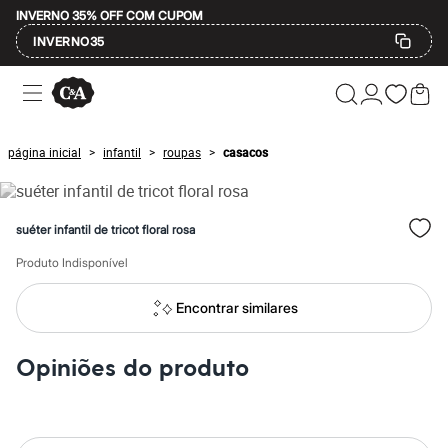
INVERNO 35% OFF COM CUPOM
INVERNO35
Ofertas
Compre por Departamento
Feminino
Masculino
página inicial
infantil
roupas
casacos
>
>
>
Infantil
Calçados
Mindse7
Plus Size
suéter infantil de tricot floral rosa
Até 20% off
Até 40% off
Produto Indisponível
Até 60% off
A partir de 60% off
Feminino
Encontrar similares
Em alta
Inverno
Alfaiataria
Opiniões do produto
Novidades
Roupas
Blusas e Camisetas
Básicos