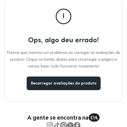
Calças
Casacos e Jaquetas
Jeans
Macacões
Saias
Shorts e Bermudas
Vestidos
Acessórios
Ops, algo deu errado!
Bolsas
Bonés e Chapéus
Bijoux
Parece que tivemos um problema ao carregar as avaliações do
Cintos
produto. Clique no botão abaixo para recarregar a página e
Óculos
vamos fazer tudo funcionar novamente!
Relógios
Calçados
Botas
Chinelos
Recarregar avaliações do produto
Rasteirinhas
Sandálias
Sapatilhas
Tênis
Marcas
City
A gente se encontra na
Clock House
Mindset