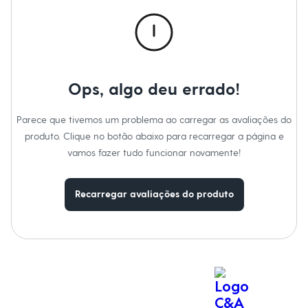
Calças
Casacos e Jaquetas
Jeans
Macacões
Saias
Shorts e Bermudas
Vestidos
Ops, algo deu errado!
Acessórios
Bolsas
Bonés e Chapéus
Parece que tivemos um problema ao carregar as avaliações do
Bijoux
produto. Clique no botão abaixo para recarregar a página e
Cintos
Óculos
vamos fazer tudo funcionar novamente!
Relógios
Calçados
Botas
Recarregar avaliações do produto
Chinelos
Rasteirinhas
Sandálias
Sapatilhas
Tênis
Marcas
City
Clock House
Mindset