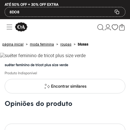
ATÉ 50% OFF + 30% OFF EXTRA
8DO8
Ofertas
Compre por Departamento
Feminino
Masculino
página inicial
moda feminina
roupas
blusas
>
>
>
Infantil
Calçados
Mindse7
Plus Size
suéter feminino de tricot plus size verde
Até 20% off
Até 40% off
Produto Indisponível
Até 60% off
A partir de 60% off
Encontrar similares
Feminino
Em alta
Inverno
Opiniões do produto
Alfaiataria
Novidades
Roupas
Blusas e Camisetas
Básicos