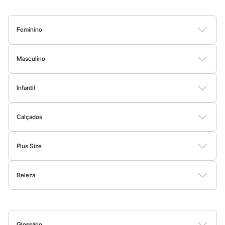
Sawary
Yessica
Moda esportiva
Acessórios
Feminino
Blusas
Blusas
Calças
Vestidos
Saias
Casacos
Moda Praia
Moda Íntima
Calçados
Leggings
Masculino
Shorts e Bermudas
Camisetas
Camisas
Bermudas
Calças
Moda Íntima
Jaquetas e Casacos
Tops
Moda íntima
Infantil
Moda Praia
Calcinhas
Cintas e Modeladores
Bodies
Conjuntos
Vestidos
Shorts e Bermudas
Calçados
Calças
Meias
Calçados
Moda Praia
Pijamas
Sutiãs e Tops
Botas
Sapatos e Mocassins
Rasteirinhas
Sandálias e Papetes
Tênis
Moda praia
Biquínis
Plus Size
Maiôs
Vestidos
Blusas e Camisas
Casacos e Jaquetas
Calças
Saídas de praia
Personagens
Beleza
Shorts e Bermudas
Moda Íntima
Plus size
Perfumes
Maquiagem
Skincare
Corpo e Banho
Acessórios
Blusas e Camisetas
Calças
Casacos e Jaquetas
Jeans
Glossário