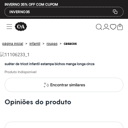
INVERNO 35% OFF COM CUPOM
INVERNO35
Ofertas
Compre por Departamento
Feminino
Masculino
página inicial
infantil
roupas
casacos
>
>
>
Infantil
Calçados
Mindse7
Plus Size
suéter de tricot infantil estampa bichos manga longa cinza
Até 20% off
Até 40% off
Produto Indisponível
Até 60% off
A partir de 60% off
Encontrar similares
Feminino
Em alta
Inverno
Opiniões do produto
Alfaiataria
Novidades
Roupas
Blusas e Camisetas
Básicos