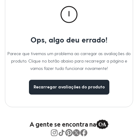
Calças
Casacos e Jaquetas
Jeans
Macacões
Saias
Shorts e Bermudas
Vestidos
Ops, algo deu errado!
Acessórios
Bolsas
Bonés e Chapéus
Parece que tivemos um problema ao carregar as avaliações do
Bijoux
produto. Clique no botão abaixo para recarregar a página e
Cintos
Óculos
vamos fazer tudo funcionar novamente!
Relógios
Calçados
Botas
Recarregar avaliações do produto
Chinelos
Rasteirinhas
Sandálias
Sapatilhas
Tênis
Marcas
City
A gente se encontra na
Clock House
Mindset