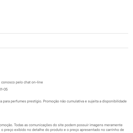
Baixe o app
Google store
Apple store
Atendimento
 conosco pelo chat on-line
01-05
Ajuda
Fale conosco
ara perfumes prestígio. Promoção não cumulativa e sujeita a disponibilidade
Nossas lojas
Nossas lojas plus size
Central de ética
 promoção. Todas as comunicações do site podem possuir imagens meramente
 o preço exibido no detalhe do produto e o preço apresentado no carrinho de