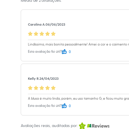
Média de
2
avaliações.
Sapatos
Informacoes gerai
Sandálias e Papetes
Tênis
Material
:
Tricot
Moda esportiva
Cor
:
Roxo
Acessórios
Carolina A.
06/06/2023
Marcas
:
City
Bermudas
Camisetas
Tipo
:
Suéter
Calças
Gênero
:
Femin
Calçados
Lindíssima, mais bonita pessoalmente! Amei a cor e o caimento 
Regatas
0
Esta avaliação foi útil?
Moda íntima
Cuecas
Meias
Pijamas
Moda praia
Kelly R.
24/04/2023
Personagens
Plus size
Blusas e Camisetas
Calças
A blusa é muito linda, porém, eu uso tamanho G, e ficou muito gr
Camisas
0
Casacos e Jaquetas
Esta avaliação foi útil?
Jeans
Moda esportiva
Shorts e Bermudas
Avaliações reais, auditadas por:
Todos os produtos