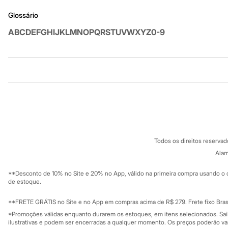
Sandálias
Glossário
Tênis
Diversão
A
B
C
D
E
F
G
H
I
J
K
L
M
N
O
P
Q
R
S
T
U
V
W
X
Y
Z
0-9
Marcas
Baby Club
Fifteen
Miss Fifteen
Palomino
Institucional
Produtos
Moda íntima
Calcinhas
Sobre a C&A
Cartão C&A
Cuecas
Sobre o cartã
Meias
Fornecedores
Pijamas
Termos e condições
C&A&VC
Moda praia
Conheça o pr
Política de privacidade
Biquínis e Maiôs
Todos os direitos reserva
Blusas de proteção
Trabalhe conosco
C&A Pay
Sungas
Sobre o C&A P
Alam
Sustentabilidade
Personagens
Solicite seu ca
Mapa do site
Bluey
**Desconto de 10% no Site e 20% no App, válido na primeira compra usando o 
Governança
Disney
Investidores
de estoque.
Hello Kitty
Ouvidoria / Rel
Sala de imprensa
Homem Aranha
Educação fina
**FRETE GRÁTIS no Site e no App em compras acima de R$ 279. Frete fixo Brasi
Minecraft
Privacidade
Sustentabilida
*Promoções válidas enquanto durarem os estoques, em itens selecionados. Sa
Naruto
Configuração de cookies
ilustrativas e podem ser encerradas a qualquer momento. Os preços poderão var
Patrulha Canina