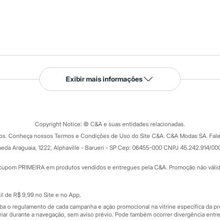
Serviços
Exibir mais informações
Tipos de serviços
o C&A
Clique e retire
Trocas e devoluções
ograma
Copyright Notice: © C&A e suas entidades relacionadas.
Formas de pagamento
dos. Conheça nossos Termos e Condições de Uso do Site C&A. C&A Modas SA. Fale
Todas as vantagens
ay
eda Araguaia, 1222, Alphaville - Barueri - SP Cep: 06455-000 CNPJ 45.242.914/00
Minha C&A
rtão
Cupons de desconto
cupom PRIMEIRA em produtos vendidos e entregues pela C&A. Promoção não válida p
Cartão presente
atórios
Sobre o cartão presente
nceira
l de R$ 9,99 no Site e no App.
de
iba o regulamento de cada campanha e ação promocional na vitrine específica da
iar durante a navegação, sem aviso prévio. Pode também ocorrer divergência entre