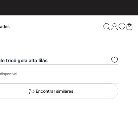
dades
Confira 
e tricô gola alta lilás
disponível
Encontrar similares