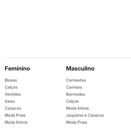
Infantil
Em alta
Arrumadinho para os meninos
Romântico para as meninas
Inverno
Novidades
Roupas menina
0 a 24 meses
1 a 5 anos
4 a 12 anos
10 a 16 anos
Roupas menino
0 a 24 meses
Feminino
Masculino
1 a 5 anos
4 a 12 anos
Blusas
Camisetas
10 a 16 anos
Calças
Camisas
Acessórios
Recém-nascido
Vestidos
Bermudas
Bolsas e Mochilas
Saias
Calças
Chapéus
Casacos
Moda Íntima
Calçados
Botas
Moda Praia
Jaquetas e Casacos
Chinelos
Moda Íntima
Moda Praia
Pantufas
Rasteirinhas