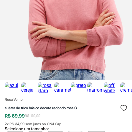
Calças
Casacos e Jaquetas
Jeans
Macacões
Saias
Shorts e Bermudas
Vestidos
Acessórios
Bolsas
Bonés e Chapéus
Bijoux
Cintos
Óculos
Relógios
Calçados
Botas
Chinelos
Rasteirinhas
Sandálias
Rosa Velho
Sapatilhas
Tênis
suéter de tricô básico decote redondo rosa G
Marcas
R$ 69,99
R$ 119,99
City
Clock House
2
x
R$ 34,99
sem juros no
C&A Pay
Mindset
Selecione um
tamanho
: