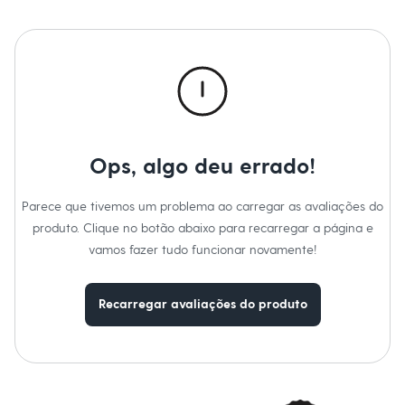
Chinelos
Sapatos
A Modelo veste tamanho P.
Suas medidas são:
Sandálias e Papetes
Altura: 175cm / Busto: 84cm / Cintura: 61cm / Quadril: 89cm.
Tênis
Moda esportiva
Informacoes gerais:
Acessórios
Material
:
78% viscose, 22% poliamida
Bermudas
Cor
:
Rosa
Camisetas
Marcas
:
Basics
Calças
Tipo
:
Suéter
Calçados
Ops, algo deu errado!
Regatas
Moda íntima
Cuecas
Parece que tivemos um problema ao carregar as avaliações do
Meias
produto. Clique no botão abaixo para recarregar a página e
Pijamas
vamos fazer tudo funcionar novamente!
Moda praia
Personagens
Plus size
Blusas e Camisetas
Recarregar avaliações do produto
Calças
Camisas
Casacos e Jaquetas
Jeans
Moda esportiva
Shorts e Bermudas