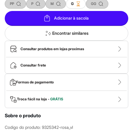
Sawary
PP
P
M
G
GG
Yessica
Moda esportiva
Acessórios
Adicionar à sacola
Blusas
Calçados
Leggings
Encontrar similares
Shorts e Bermudas
Tops
Moda íntima
Consultar produtos em lojas proximas
Calcinhas
Cintas e Modeladores
Meias
Consultar frete
Pijamas
Sutiãs e Tops
Moda praia
Formas de pagamento
Biquínis
Maiôs
Saídas de praia
Troca fácil na loja -
GRÁTIS
Personagens
Plus size
Blusas e Camisetas
Sobre o produto
Calças
Casacos e Jaquetas
Codigo do produto
:
9325342-rosa_vl
Jeans