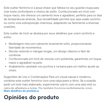
Moda esportiva
Shorts e Saias
Este suéter feminino é a peça-chave que faltava no seu guarda-roupa para
Vestidos
criar looks confortáveis e cheios de estilo. Confeccionado em tricô com
Masculino
toque macio, ele oferece um caimento leve e agradável, perfeito para os dias
Em alta
de temperaturas amenas. Sua versatilidade permite que seja usado sozinho
Dia dos Pais
ou como uma sobreposição charmosa, adaptando-se facilmente a diversas
Inverno
ocasiões.
Novidades
Este suéter de tricô se destaca por seus detalhes que unem conforto e
Roupas
estilo:
Bermudas
Camisas
Modelagem reta com caimento levemente solto, proporcionando
liberdade de movimentos.
Calças
Decote redondo e mangas longas, um design clássico e fácil de
Camisetas e Regatas
combinar.
Casacos e Jaquetas
Confeccionado em tricô de viscose com poliamida, garantindo um toque
Jeans
macio e agradável na pele.
Polos
Acabamento canelado nos punhos e na barra para um melhor ajuste ao
Acessórios
corpo.
Bolsas e Mochilas
Sugestões de Uso e Combinações Para um visual casual e moderno,
Chapéus e Bonés
combine este suéter feminino com uma calça jeans e tênis. Se a ocasião
Cintos
pedir um look mais elaborado, experimente usá-lo com uma saia midi ou
Carteiras
calça de alfaiataria e botas. Ele também funciona perfeitamente como
Óculos
↓
Mais detalhes do produto
terceira peça, sobrepondo uma camisa para um toque extra de sofisticação
Relógios
Opiniões do produto
em dias mais frios.
Calçados
A gente se encontra na C&A! ❤
Botas