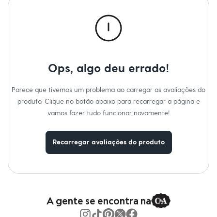
Calças
Casacos e Jaquetas
Jeans
Macacões
Saias
Shorts e Bermudas
Vestidos
Acessórios
Ops, algo deu errado!
Bolsas
Bonés e Chapéus
Bijoux
Parece que tivemos um problema ao carregar as avaliações do
Cintos
produto. Clique no botão abaixo para recarregar a página e
Óculos
vamos fazer tudo funcionar novamente!
Relógios
Calçados
Botas
Chinelos
Recarregar avaliações do produto
Rasteirinhas
Sandálias
Sapatilhas
Tênis
Marcas
City
A gente se encontra na
Clock House
Mindset