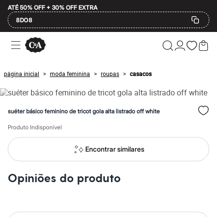
ATÉ 50% OFF + 30% OFF EXTRA
8DO8
Ofertas
Compre por Departamento
Feminino
Masculino
página inicial
moda feminina
roupas
casacos
>
>
>
Infantil
Calçados
Mindse7
Plus Size
suéter básico feminino de tricot gola alta listrado off white
Até 20% off
Até 40% off
Produto Indisponível
Até 60% off
A partir de 60% off
Feminino
Encontrar similares
Em alta
Inverno
Alfaiataria
Opiniões do produto
Novidades
Roupas
Blusas e Camisetas
Básicos