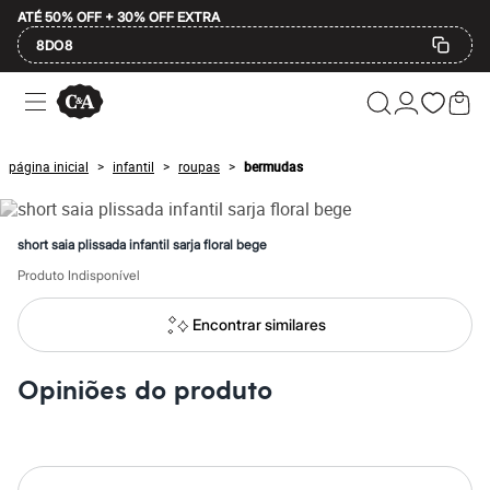
ATÉ 50% OFF + 30% OFF EXTRA
8DO8
Ofertas
Compre por Departamento
Feminino
Masculino
página inicial
infantil
roupas
bermudas
>
>
>
Infantil
Calçados
Mindse7
Plus Size
short saia plissada infantil sarja floral bege
Até 20% off
Até 40% off
Produto Indisponível
Até 60% off
A partir de 60% off
Encontrar similares
Feminino
Em alta
Inverno
Opiniões do produto
Alfaiataria
Novidades
Roupas
Blusas e Camisetas
Básicos