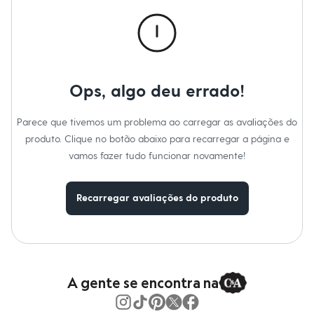
Calças
Casacos e Jaquetas
Jeans
Macacões
Saias
Shorts e Bermudas
Vestidos
Ops, algo deu errado!
Acessórios
Bolsas
Bonés e Chapéus
Parece que tivemos um problema ao carregar as avaliações do
Bijoux
produto. Clique no botão abaixo para recarregar a página e
Cintos
Óculos
vamos fazer tudo funcionar novamente!
Relógios
Calçados
Botas
Recarregar avaliações do produto
Chinelos
Rasteirinhas
Sandálias
Sapatilhas
Tênis
Marcas
City
A gente se encontra na
Clock House
Mindset