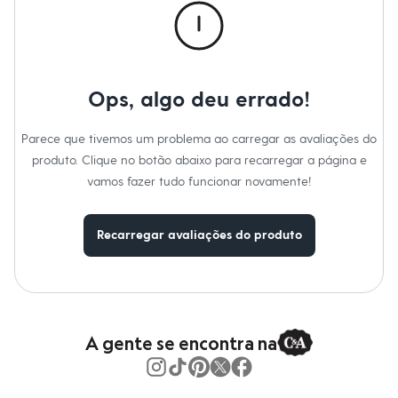
Moda esportiva
Informacoes gerais:
Shorts e Saias
Material
:
100% algodão
Vestidos
Tipo
:
Short saia
Masculino
Cor
:
Azul
Em alta
Marcas
:
C&A
Dia dos Pais
Gênero
:
Feminino
Ops, algo deu errado!
Inverno
Novidades
Cuidados com a peca:
Roupas
Parece que tivemos um problema ao carregar as avaliações do
Azul Médio.
Bermudas
produto. Clique no botão abaixo para recarregar a página e
Camisas
Calças
vamos fazer tudo funcionar novamente!
Camisetas e Regatas
Casacos e Jaquetas
Jeans
Recarregar avaliações do produto
Polos
Acessórios
Bolsas e Mochilas
Chapéus e Bonés
Cintos
Carteiras
A gente se encontra na
Óculos
Relógios
Calçados
Botas