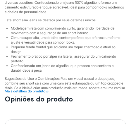
Sawary
diversas ocasiões. Confeccionado em jeans 100% algodão, oferece um
Yessica
caimento estruturado e toque agradável, ideal para compor looks modernos
Moda esportiva
e cheios de personalidade.
Acessórios
Este short saia jeans se destaca por seus detalhes únicos:
Blusas
Calçados
Modelagem reta com comprimento curto, garantindo liberdade de
Leggings
movimento com a segurança de um short interno.
Shorts e Bermudas
Cintura super alta, um detalhe contemporâneo que oferece um ótimo
ajuste e versatilidade para compor looks.
Tops
Pequena fenda frontal que adiciona um toque charmoso e atual ao
Moda íntima
design.
Calcinhas
Fechamento prático por zíper na lateral, assegurando um caimento
Cintas e Modeladores
perfeito.
Meias
Confeccionado em jeans de algodão, que proporciona conforto e
Pijamas
durabilidade à peça.
Sutiãs e Tops
Sugestões de Uso e Combinações Para um visual casual e despojado,
Moda praia
combine seu short saia com uma camiseta estampada ou um top cropped e
Biquínis
tênis. Se a ideia é criar uma produção mais arrumada, aposte em uma camisa
Maiôs
↓
Mais detalhes do produto
de tecido fluido, um body e sandálias de salto ou botas. A peça também fica
Saídas de praia
Opiniões do produto
ótima com jaquetas e blazers, transitando facilmente entre o dia e a noite.
Personagens
A gente se encontra na C&A! ❤
Plus size
Blusas e Camisetas
Calças
A Modelo veste tamanho 38.
Suas medidas são:
Casacos e Jaquetas
Altura: 174cm / Busto: 78cm / Cintura: 61cm / Quadril: 87cm.
Jeans