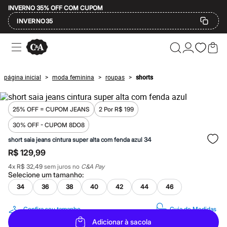
INVERNO 35% OFF COM CUPOM
INVERNO35
Ofertas
Compre por Departamento
Feminino
Masculino
página inicial
moda feminina
roupas
shorts
>
>
>
Infantil
Calçados
Mindse7
Plus Size
25% OFF = CUPOM JEANS
2 Por R$ 199
Até 20% off
30% OFF - CUPOM 8DO8
Até 40% off
Até 60% off
short saia jeans cintura super alta com fenda azul 34
A partir de 60% off
R$ 129,99
Feminino
Em alta
4
x
R$ 32,49
sem juros no
C&A Pay
Inverno
Selecione um
tamanho
:
Alfaiataria
34
36
38
40
42
44
46
Novidades
Roupas
Blusas e Camisetas
Confira seu tamanho
Guia de Medidas
Básicos
Adicionar à sacola