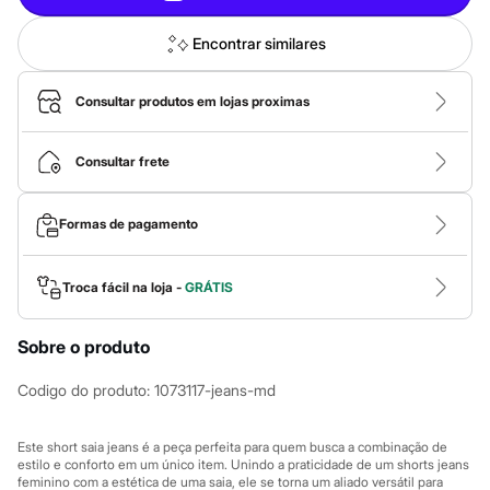
Calças
Casacos e Jaquetas
Jeans
Encontrar similares
Macacões
Saias
Shorts e Bermudas
Consultar produtos em lojas proximas
Vestidos
Acessórios
Bolsas
Consultar frete
Bonés e Chapéus
Bijoux
Cintos
Formas de pagamento
Óculos
Relógios
Calçados
Troca fácil na loja -
GRÁTIS
Botas
Chinelos
Rasteirinhas
Sobre o produto
Sandálias
Sapatilhas
Codigo do produto
:
1073117-jeans-md
Tênis
Marcas
City
Este short saia jeans é a peça perfeita para quem busca a combinação de
Clock House
estilo e conforto em um único item. Unindo a praticidade de um shorts jeans
Mindset
feminino com a estética de uma saia, ele se torna um aliado versátil para