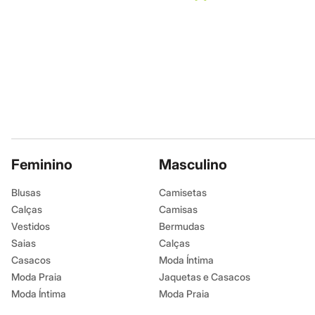
Não lavar a se
Infantil
Em alta
Não limpar a 
Arrumadinho para os meninos
Romântico para as meninas
Inverno
Novidades
Roupas menina
0 a 24 meses
1 a 5 anos
4 a 12 anos
10 a 16 anos
Roupas menino
0 a 24 meses
Feminino
Masculino
1 a 5 anos
4 a 12 anos
Blusas
Camisetas
10 a 16 anos
Calças
Camisas
Acessórios
Recém-nascido
Vestidos
Bermudas
Bolsas e Mochilas
Saias
Calças
Chapéus
Casacos
Moda Íntima
Calçados
Botas
Moda Praia
Jaquetas e Casacos
Chinelos
Moda Íntima
Moda Praia
Pantufas
Rasteirinhas