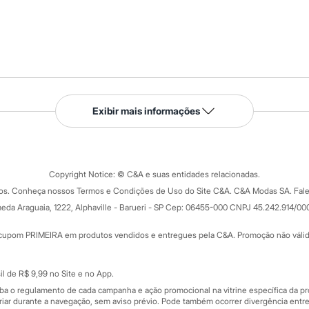
Serviços
Exibir mais informações
Tipos de serviços
o C&A
Clique e retire
Trocas e devoluções
ograma
Copyright Notice: © C&A e suas entidades relacionadas.
Formas de pagamento
dos. Conheça nossos Termos e Condições de Uso do Site C&A. C&A Modas SA. Fale
Todas as vantagens
ay
eda Araguaia, 1222, Alphaville - Barueri - SP Cep: 06455-000 CNPJ 45.242.914/00
Minha C&A
rtão
Cupons de desconto
cupom PRIMEIRA em produtos vendidos e entregues pela C&A. Promoção não válida p
Cartão presente
atórios
Sobre o cartão presente
nceira
l de R$ 9,99 no Site e no App.
de
iba o regulamento de cada campanha e ação promocional na vitrine específica da
iar durante a navegação, sem aviso prévio. Pode também ocorrer divergência entre