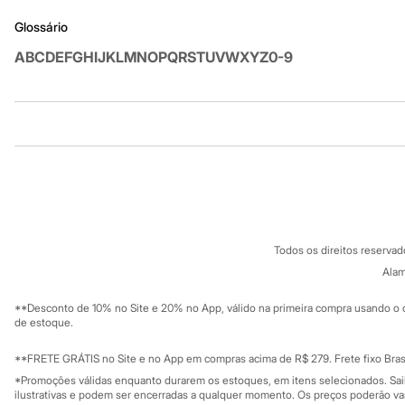
Sandálias
Glossário
Tênis
Diversão
A
B
C
D
E
F
G
H
I
J
K
L
M
N
O
P
Q
R
S
T
U
V
W
X
Y
Z
0-9
Marcas
Baby Club
Fifteen
Miss Fifteen
Palomino
Institucional
Produtos
Moda íntima
Calcinhas
Sobre a C&A
Cartão C&A
Cuecas
Sobre o cartã
Meias
Fornecedores
Pijamas
Termos e condições
C&A&VC
Moda praia
Conheça o pr
Política de privacidade
Biquínis e Maiôs
Todos os direitos reserva
Blusas de proteção
Trabalhe conosco
C&A Pay
Sungas
Sobre o C&A P
Alam
Sustentabilidade
Personagens
Solicite seu ca
Mapa do site
Bluey
**Desconto de 10% no Site e 20% no App, válido na primeira compra usando o 
Governança
Disney
Investidores
de estoque.
Hello Kitty
Ouvidoria / Rel
Sala de imprensa
Homem Aranha
Educação fina
**FRETE GRÁTIS no Site e no App em compras acima de R$ 279. Frete fixo Brasi
Minecraft
Privacidade
Sustentabilida
*Promoções válidas enquanto durarem os estoques, em itens selecionados. Sa
Naruto
Configuração de cookies
ilustrativas e podem ser encerradas a qualquer momento. Os preços poderão var
Patrulha Canina