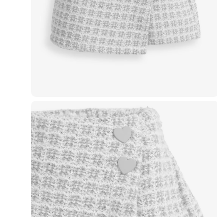
Casacos e Jaquetas
Jeans
Macacões
Saias
Shorts e Bermudas
Vestidos
Acessórios
Bolsas
Bonés e Chapéus
Bijoux
Cintos
Óculos
Relógios
Calçados
Botas
Chinelos
Rasteirinhas
Sandálias
Sapatilhas
Tênis
Marcas
City
Clock House
Mindset
Sawary