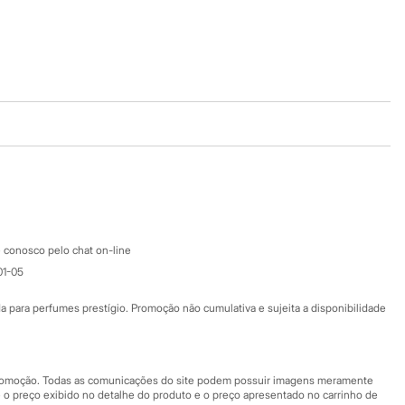
Baixe o app
Google store
Apple store
Atendimento
 conosco pelo chat on-line
01-05
Ajuda
Fale conosco
ara perfumes prestígio. Promoção não cumulativa e sujeita a disponibilidade
Nossas lojas
Nossas lojas plus size
Central de ética
 promoção. Todas as comunicações do site podem possuir imagens meramente
 o preço exibido no detalhe do produto e o preço apresentado no carrinho de