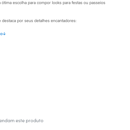
a ótima escolha para compor looks para festas ou passeios
 se destaca por seus detalhes encantadores:
om sobreposição frontal que imita uma saia, unindo estilo e
to
↓
utido na parte posterior para um ajuste prático e seguro.
cido tweed texturizado com fios de lurex, que oferecem um
 delicado.
ecorativos em formato de coração, adicionando um toque
mbinações Para um visual casual e moderno, combine com
 e tênis. Para ocasiões especiais, como festinhas, a peça fica
manga bufante, meia-calça e sapatilhas ou botinhas. É uma
que se adapta a diferentes momentos.
 C&A! ❤
mendam este produto