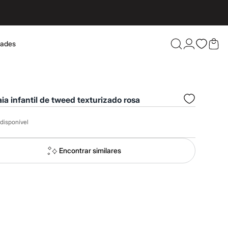
dades
Confira 
aia infantil de tweed texturizado rosa
disponível
Encontrar similares