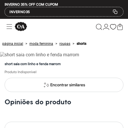
INVERNO 35% OFF COM CUPOM
INVERNO35
Ofertas
Compre por Departamento
Feminino
Masculino
página inicial
moda feminina
roupas
shorts
>
>
>
Infantil
Calçados
Mindse7
Plus Size
short saia com linho e fenda marrom
Até 20% off
Até 40% off
Produto Indisponível
Até 60% off
A partir de 60% off
Encontrar similares
Feminino
Em alta
Inverno
Opiniões do produto
Alfaiataria
Novidades
Roupas
Blusas e Camisetas
Básicos