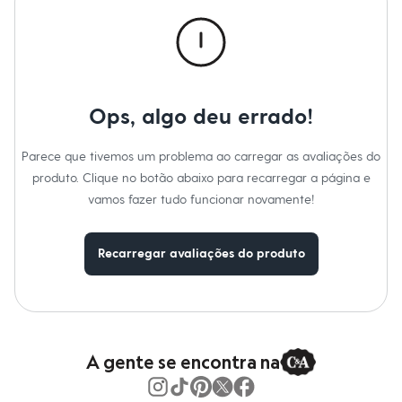
Calças
Casacos e Jaquetas
Jeans
Macacões
Saias
Shorts e Bermudas
Vestidos
Ops, algo deu errado!
Acessórios
Bolsas
Bonés e Chapéus
Parece que tivemos um problema ao carregar as avaliações do
Bijoux
produto. Clique no botão abaixo para recarregar a página e
Cintos
Óculos
vamos fazer tudo funcionar novamente!
Relógios
Calçados
Botas
Recarregar avaliações do produto
Chinelos
Rasteirinhas
Sandálias
Sapatilhas
Tênis
Marcas
City
A gente se encontra na
Clock House
Mindset