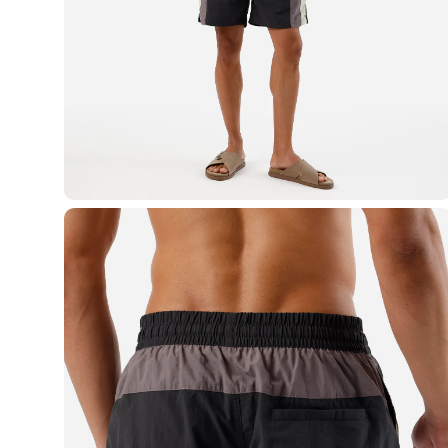
Blusas e Camisetas
Básicos
Calças
Casacos e Jaquetas
Jeans
Macacões
Saias
Shorts e Bermudas
Vestidos
Acessórios
Bolsas
Bonés e Chapéus
Bijoux
Cintos
Óculos
Relógios
Calçados
Botas
Chinelos
Rasteirinhas
Sandálias
Sapatilhas
Tênis
Marcas
City