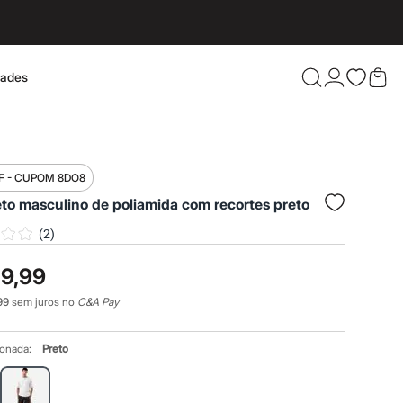
dades
Confira 
F - CUPOM 8DO8
eto masculino de poliamida com recortes preto
(
2
)
19,99
99
sem juros no
C&A Pay
ionada:
Preto