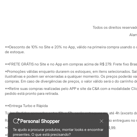
Sobre a C&A
Cartão C&A
Chinelos
Sobre o cartã
Fornecedores
Pantufas
Rasteirinhas
Termos e condições
C&A&VC
Conheça o pr
Sandálias
Política de privacidade
Tênis
Todos os direitos reserva
Trabalhe conosco
C&A Pay
Diversão
Sobre o C&A P
Alam
Marcas
Sustentabilidade
Solicite seu ca
Baby Club
Mapa do site
**Desconto de 10% no Site e 20% no App, válido na primeira compra usando o 
Fifteen
Governança
Investidores
de estoque.
Miss Fifteen
Ouvidoria / Rel
Palomino
Sala de imprensa
Educação fina
**FRETE GRÁTIS no Site e no App em compras acima de R$ 279. Frete fixo Brasi
Moda íntima
Privacidade
Calcinhas
Sustentabilida
*Promoções válidas enquanto durarem os estoques, em itens selecionados. Sa
Configuração de cookies
Cuecas
ilustrativas e podem ser encerradas a qualquer momento. Os preços poderão var
Meias
Minha privacidade
compras. Em caso de divergências de preços, o valor válido será o do carrinho 
Pijamas
**Retire suas compras realizadas pelo APP e site da C&A com a modalidade Clique
Moda praia
pedido está pronto para retirada.
Biquínis e Maiôs
Blusas de proteção
**Entrega Turbo e Rápida
Sungas
Turbo: Pedidos aprovados entre 10h e 17h, serão entregues em até 4h (exceto d
Personagens
Bluey
Rápida: Pedidos com os pagamentos aprovados até as 10h, serão entregues no 
Personal Shopper
Disney
*O valor do frete para o turbo é R$ 24,99 e para a rápida é R$ 14,99.
Te ajudo a procurar produtos, montar looks e encontrar
Hello Kitty
Formas de pagamento
presentes. O que está precisando?
*Essa condição ainda não estará disponível em todas as lojas.
Homem Aranha