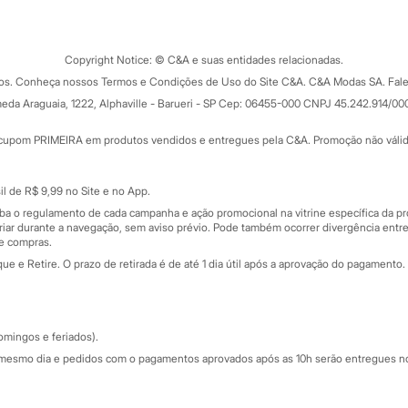
Tipos de serviços
o C&A
Clique e retire
Trocas e devoluções
ograma
Copyright Notice: © C&A e suas entidades relacionadas.
Formas de pagamento
dos. Conheça nossos Termos e Condições de Uso do Site C&A. C&A Modas SA. Fale
Todas as vantagens
ay
eda Araguaia, 1222, Alphaville - Barueri - SP Cep: 06455-000 CNPJ 45.242.914/00
Minha C&A
rtão
Cupons de desconto
cupom PRIMEIRA em produtos vendidos e entregues pela C&A. Promoção não válida p
Cartão presente
atórios
Sobre o cartão presente
nceira
l de R$ 9,99 no Site e no App.
de
iba o regulamento de cada campanha e ação promocional na vitrine específica da
iar durante a navegação, sem aviso prévio. Pode também ocorrer divergência entre
de compras.
 e Retire. O prazo de retirada é de até 1 dia útil após a aprovação do pagamento. 
omingos e feriados).
mesmo dia e pedidos com o pagamentos aprovados após as 10h serão entregues no 
Segurança e qualidade