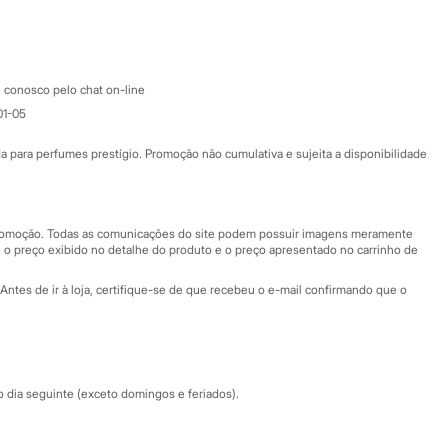
Google store
Apple store
Atendimento
 conosco pelo chat on-line
01-05
Ajuda
Fale conosco
ara perfumes prestígio. Promoção não cumulativa e sujeita a disponibilidade
Nossas lojas
Nossas lojas plus size
Central de ética
 promoção. Todas as comunicações do site podem possuir imagens meramente
 o preço exibido no detalhe do produto e o preço apresentado no carrinho de
Eventos
Antes de ir à loja, certifique-se de que recebeu o e-mail confirmando que o
Especial Dia dos Pais
dia seguinte (exceto domingos e feriados).