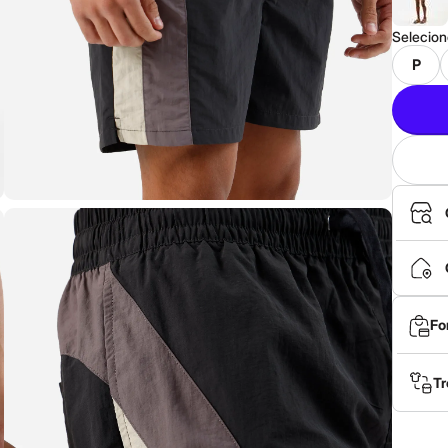
Selecio
P
Fo
Tr