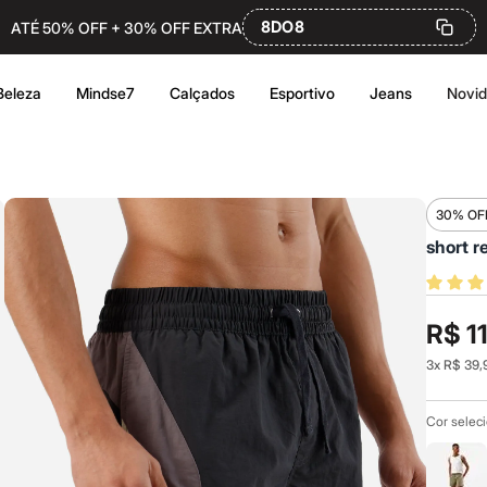
8DO8
ATÉ 50% OFF + 30% OFF EXTRA
Beleza
Mindse7
Calçados
Esportivo
Jeans
Novi
30% OF
short r
R$ 1
3
x
R$ 39,
Cor selec