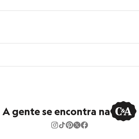
tamanho M.
Suas medidas são:
 Cintura: 77cm / Quadril: 98cm.
s:
poliamida
ast
lino
eca:
al.
ejamento.
A gente se encontra na
tambor.
ral.
tracloroetileno e solventes do símbolo F, processo normal.