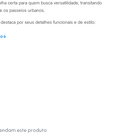
lha certa para quem busca versatilidade, transitando
 e os passeios urbanos.
destaca por seus detalhes funcionais e de estilo:
caimento confortável, garantindo liberdade de movimento.
to
↓
butido e cordão para um ajuste personalizado e seguro.
ha de poliamida, um tecido de toque leve e ideal para o dia a
 laterais em cores contrastantes, que adicionam um toque
bolsos frontais tipo faca e um bolso posterior.
binações Esta bermuda masculina é uma peça versátil para
s. Para um visual de moda praia, combine-a com camisetas
ndálias. Para um passeio à tarde, aposte em uma camisa de
tênis casuais, criando uma produção que vai do casual ao
.
mendam este produto
a C&A! ❤/42