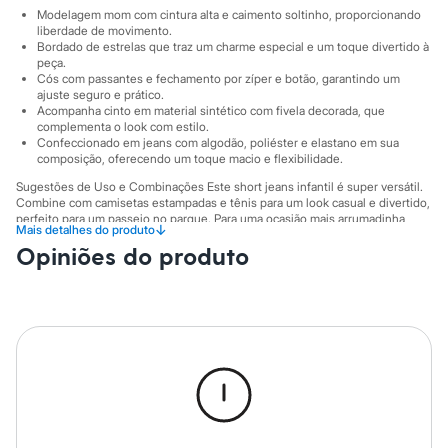
City
Modelagem mom com cintura alta e caimento soltinho, proporcionando
Clock House
liberdade de movimento.
Mindset
Bordado de estrelas que traz um charme especial e um toque divertido à
Sawary
peça.
Yessica
Cós com passantes e fechamento por zíper e botão, garantindo um
Moda esportiva
ajuste seguro e prático.
Acessórios
Acompanha cinto em material sintético com fivela decorada, que
complementa o look com estilo.
Blusas
Confeccionado em jeans com algodão, poliéster e elastano em sua
Calçados
composição, oferecendo um toque macio e flexibilidade.
Leggings
Shorts e Bermudas
Sugestões de Uso e Combinações Este short jeans infantil é super versátil.
Tops
Combine com camisetas estampadas e tênis para um look casual e divertido,
Moda íntima
perfeito para um passeio no parque. Para uma ocasião mais arrumadinha,
↓
Mais detalhes do produto
aposte em uma blusa de malha e sapatilhas ou botinhas. O short jeans preto
Calcinhas
Opiniões do produto
infantil é um curinga no guarda-roupa, transitando facilmente entre
Cintas e Modeladores
diferentes estilos.
Meias
Pijamas
A gente se encontra na C&A! ❤
Sutiãs e Tops
Moda praia
Suas medidas são:
Biquínis
Cintura: Alta.
Maiôs
Saídas de praia
Informacoes gerais:
Personagens
Plus size
Material
:
81% algodão, 18% poliéster, 1% elastano
Tipo
:
Bermuda
Blusas e Camisetas