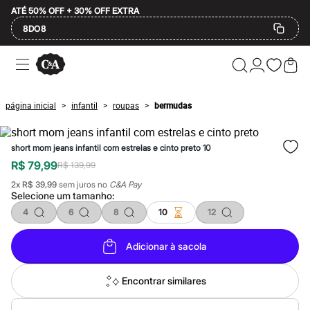
ATÉ 50% OFF + 30% OFF EXTRA
8DO8
Ofertas
Compre por Departamento
Feminino
Masculino
página inicial
infantil
roupas
bermudas
>
>
>
Infantil
Calçados
Plus Size
short mom jeans infantil com estrelas e cinto preto 10
2 calçados por R$189
2 peças por R$199
R$ 79,99
R$ 139,99
3 lingeries por R$99
2
x
R$ 39,99
sem juros no
C&A Pay
3 itens de beleza por R$129
Selecione um
tamanho
:
Até 20% off
Até 40% off
4
6
8
10
12
Até 60% off
A partir de 60% off
Adicionar à sacola
Feminino
Em alta
Inverno
Encontrar similares
Alfaiataria
Novidades