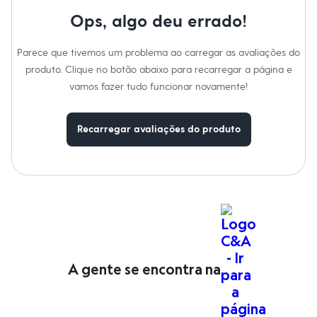
Cor
:
Preto
Calças
Marcas
:
C&A
Casacos e Jaquetas
Ops, algo deu errado!
Gênero
:
Menina
Jeans
Moda esportiva
Cuidados com a peca:
Parece que tivemos um problema ao carregar as avaliações do
Shorts e Saias
Vestidos
Black.
produto. Clique no botão abaixo para recarregar a página e
Masculino
vamos fazer tudo funcionar novamente!
Em alta
Dia dos Pais
Inverno
Recarregar avaliações do produto
Novidades
Roupas
Bermudas
Camisas
Calças
Camisetas e Regatas
Casacos e Jaquetas
Jeans
Polos
Acessórios
Bolsas e Mochilas
A gente se encontra na
Chapéus e Bonés
Cintos
Carteiras
Óculos