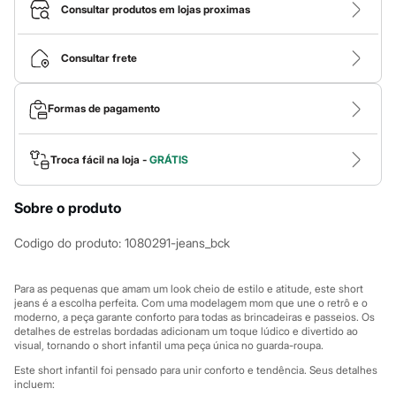
Roupas
Consultar produtos em lojas proximas
Blusas e Camisetas
Básicos
Calças
Consultar frete
Casacos e Jaquetas
Jeans
Macacões
Formas de pagamento
Saias
Shorts e Bermudas
Vestidos
Acessórios
Troca fácil na loja -
GRÁTIS
Bolsas
Bonés e Chapéus
Sobre o produto
Bijoux
Cintos
Óculos
Codigo do produto
:
1080291-jeans_bck
Relógios
Calçados
Botas
Para as pequenas que amam um look cheio de estilo e atitude, este short
Chinelos
jeans é a escolha perfeita. Com uma modelagem mom que une o retrô e o
moderno, a peça garante conforto para todas as brincadeiras e passeios. Os
Rasteirinhas
detalhes de estrelas bordadas adicionam um toque lúdico e divertido ao
Sandálias
visual, tornando o short infantil uma peça única no guarda-roupa.
Sapatilhas
Tênis
Este short infantil foi pensado para unir conforto e tendência. Seus detalhes
Marcas
incluem: