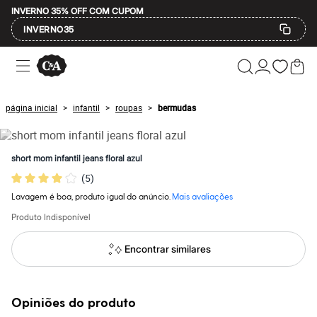
INVERNO 35% OFF COM CUPOM
INVERNO35
Ofertas
Compre por Departamento
Feminino
Masculino
página inicial
infantil
roupas
bermudas
>
>
>
Infantil
Calçados
Mindse7
Plus Size
short mom infantil jeans floral azul
Até 20% off
(
5
)
Até 40% off
Até 60% off
Lavagem é boa, produto igual do anúncio.
Mais avaliações
A partir de 60% off
Feminino
Produto Indisponível
Em alta
Inverno
Encontrar similares
Alfaiataria
Novidades
Roupas
Blusas e Camisetas
Opiniões do produto
Básicos