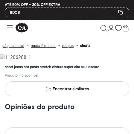
ATÉ 50% OFF + 30% OFF EXTRA
8DO8
Ofertas
Compre por Departamento
Feminino
Masculino
página inicial
moda feminina
roupas
shorts
>
>
>
Infantil
Calçados
Plus Size
2 calçados por R$189
short jeans hot pants stretch cintura super alta azul escuro
2 peças por R$199
3 lingeries por R$99
Produto Indisponível
3 itens de beleza por R$129
Até 20% off
Encontrar similares
Até 40% off
Até 60% off
A partir de 60% off
Opiniões do produto
Feminino
Em alta
Inverno
Alfaiataria
Novidades