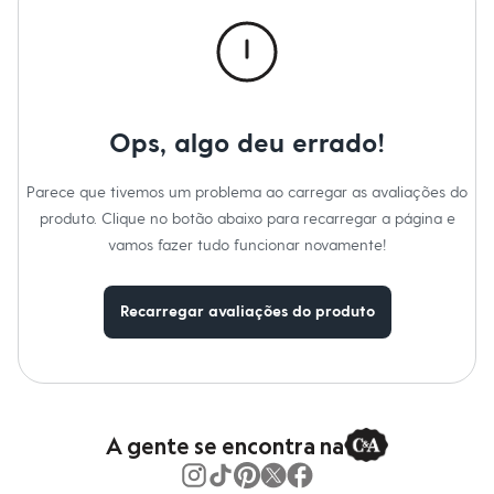
Roupas
Blusas e Camisetas
Básicos
Calças
Casacos e Jaquetas
Jeans
Macacões
Ops, algo deu errado!
Saias
Shorts e Bermudas
Vestidos
Parece que tivemos um problema ao carregar as avaliações do
Acessórios
produto. Clique no botão abaixo para recarregar a página e
Bolsas
Bonés e Chapéus
vamos fazer tudo funcionar novamente!
Bijoux
Cintos
Óculos
Recarregar avaliações do produto
Relógios
Calçados
Botas
Chinelos
Rasteirinhas
Sandálias
Sapatilhas
A gente se encontra na
Tênis
Marcas