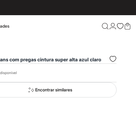
dades
Confira 
eans com pregas cintura super alta azul claro
disponível
Encontrar similares