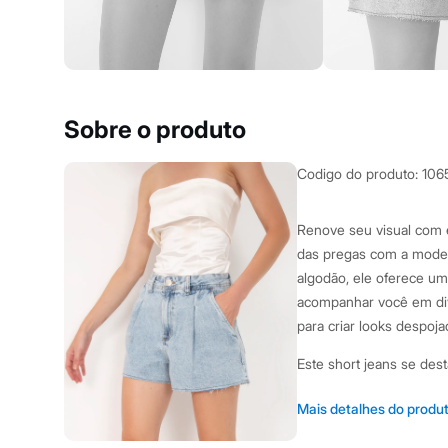
Clock House
Mindset
Sawary
Yessica
Moda esportiva
Acessórios
Blusas
Sobre o produto
Calçados
Leggings
Shorts e Bermudas
Codigo do produto
:
106
Tops
Moda íntima
Calcinhas
Renove seu visual com 
Cintas e Modeladores
das pregas com a moder
Meias
Pijamas
algodão, ele oferece um
Sutiãs e Tops
acompanhar você em diver
Moda praia
para criar looks despoja
Biquínis
Maiôs
Este short jeans se de
Saídas de praia
Personagens
Plus size
Modelagem com caime
Mais detalhes do produ
Blusas e Camisetas
moderno e confortáv
Calças