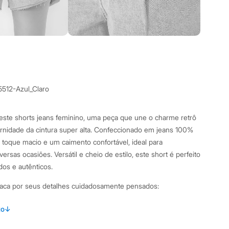
5512-Azul_Claro
este shorts jeans feminino, uma peça que une o charme retrô
nidade da cintura super alta. Confeccionado em jeans 100%
 toque macio e um caimento confortável, ideal para
sas ocasiões. Versátil e cheio de estilo, este short é perfeito
dos e autênticos.
staca por seus detalhes cuidadosamente pensados:
nto evasê e cintura super alta, proporcionando um visual
to
↓
el.