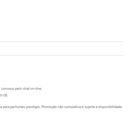
Baixe o app
Google store
Apple store
Atendimento
 conosco pelo chat on-line
01-05
Ajuda
Fale conosco
ara perfumes prestígio. Promoção não cumulativa e sujeita a disponibilidade
Nossas lojas
Nossas lojas plus size
Central de ética