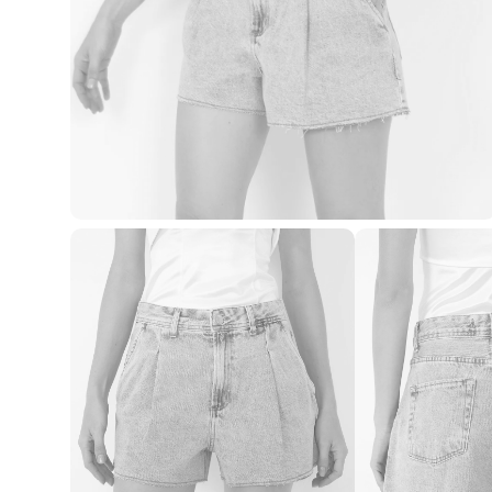
Blusas e Camisetas
Básicos
Calças
Casacos e Jaquetas
Jeans
Macacões
Saias
Shorts e Bermudas
Vestidos
Acessórios
Bolsas
Bonés e Chapéus
Bijoux
Cintos
Óculos
Relógios
Calçados
Botas
Chinelos
Rasteirinhas
Sandálias
Sapatilhas
Tênis
Marcas
City