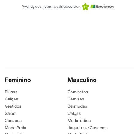
Moda esportiva
Avaliações reais, auditadas por:
Shorts e Bermudas
Todos os produtos
Infantil
Em alta
Arrumadinho para os meninos
Romântico para as meninas
Inverno
Novidades
Roupas menina
0 a 24 meses
1 a 5 anos
4 a 12 anos
10 a 16 anos
Roupas menino
Feminino
Masculino
0 a 24 meses
1 a 5 anos
Blusas
Camisetas
4 a 12 anos
Calças
Camisas
10 a 16 anos
Acessórios
Vestidos
Bermudas
Recém-nascido
Saias
Calças
Bolsas e Mochilas
Casacos
Moda Íntima
Chapéus
Calçados
Moda Praia
Jaquetas e Casacos
Botas