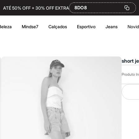
8DO8
ATÉ 50% OFF + 30% OFF EXTRA
Beleza
Mindse7
Calçados
Esportivo
Jeans
Novi
short j
Produto In