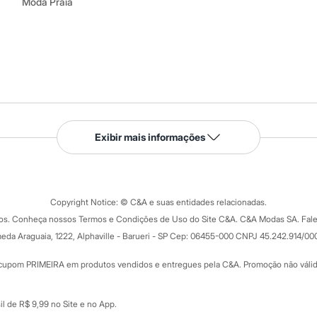
Moda Praia
Serviços
Exibir mais informações
Tipos de serviços
o C&A
Clique e retire
Trocas e devoluções
ograma
Copyright Notice: © C&A e suas entidades relacionadas.
Formas de pagamento
dos. Conheça nossos Termos e Condições de Uso do Site C&A. C&A Modas SA. Fale
Todas as vantagens
ay
eda Araguaia, 1222, Alphaville - Barueri - SP Cep: 06455-000 CNPJ 45.242.914/00
Minha C&A
rtão
Cupons de desconto
cupom PRIMEIRA em produtos vendidos e entregues pela C&A. Promoção não válida p
Cartão presente
atórios
Sobre o cartão presente
nceira
l de R$ 9,99 no Site e no App.