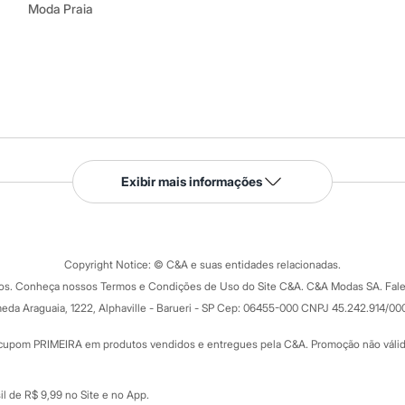
Moda Praia
Serviços
Exibir mais informações
Tipos de serviços
o C&A
Clique e retire
Trocas e devoluções
ograma
Copyright Notice: © C&A e suas entidades relacionadas.
Formas de pagamento
dos. Conheça nossos Termos e Condições de Uso do Site C&A. C&A Modas SA. Fale
Todas as vantagens
ay
eda Araguaia, 1222, Alphaville - Barueri - SP Cep: 06455-000 CNPJ 45.242.914/00
Minha C&A
rtão
Cupons de desconto
cupom PRIMEIRA em produtos vendidos e entregues pela C&A. Promoção não válida p
Cartão presente
atórios
Sobre o cartão presente
nceira
l de R$ 9,99 no Site e no App.