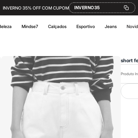
INVERNO35
INVERNO 35% OFF COM CUPOM
Beleza
Mindse7
Calçados
Esportivo
Jeans
Novi
short f
Produto In