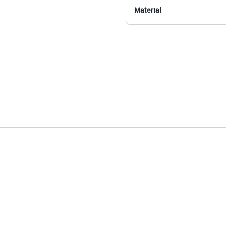
 C&A! ❤
Material
amanho P.
Suas medidas são:
 Busto: 81cm / Cintura: 63cm / Quadril: 88cm.
s:
 algodão
ino
eca:
ratura máxima de 40ºC.
secadora.