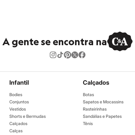
al.
eratura média.
úmido.
A gente se encontra na
Infantil
Calçados
Bodies
Botas
Conjuntos
Sapatos e Mocassins
Vestidos
Rasteirinhas
Shorts e Bermudas
Sandálias e Papetes
Calçados
Tênis
Calças