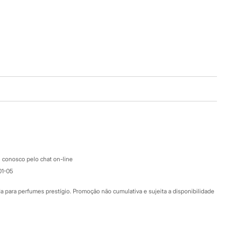
Baixe o app
Google store
Apple store
Atendimento
 conosco pelo chat on-line
01-05
Ajuda
Fale conosco
ara perfumes prestígio. Promoção não cumulativa e sujeita a disponibilidade
Nossas lojas
Nossas lojas plus size