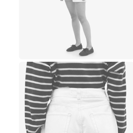
Casacos e Jaquetas
Jeans
Macacões
Saias
Shorts e Bermudas
Vestidos
Acessórios
Bolsas
Bonés e Chapéus
Bijoux
Cintos
Óculos
Relógios
Calçados
Botas
Chinelos
Rasteirinhas
Sandálias
Sapatilhas
Tênis
Marcas
City
Clock House
Mindset
Sawary