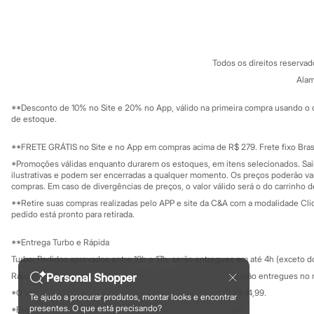
Sobre a C&A
Cartão C&A
Sandálias
Sobre o cartã
Fornecedores
Tênis
Diversão
Termos e condições
C&A&VC
Conheça o pr
Marcas
Política de privacidade
Baby Club
Todos os direitos reserva
Trabalhe conosco
C&A Pay
Fifteen
Sobre o C&A P
Alam
Miss Fifteen
Sustentabilidade
Solicite seu ca
Palomino
Mapa do site
**Desconto de 10% no Site e 20% no App, válido na primeira compra usando o 
Moda íntima
Governança
Investidores
de estoque.
Calcinhas
Ouvidoria / Rel
Cuecas
Sala de imprensa
Educação fina
**FRETE GRÁTIS no Site e no App em compras acima de R$ 279. Frete fixo Brasi
Meias
Privacidade
Pijamas
Sustentabilida
*Promoções válidas enquanto durarem os estoques, em itens selecionados. Sa
Configuração de cookies
Moda praia
ilustrativas e podem ser encerradas a qualquer momento. Os preços poderão var
Biquínis e Maiôs
Minha privacidade
compras. Em caso de divergências de preços, o valor válido será o do carrinho 
Blusas de proteção
**Retire suas compras realizadas pelo APP e site da C&A com a modalidade Clique
Sungas
pedido está pronto para retirada.
Personagens
Bluey
**Entrega Turbo e Rápida
Disney
Turbo: Pedidos aprovados entre 10h e 17h, serão entregues em até 4h (exceto d
Hello Kitty
Homem Aranha
Rápida: Pedidos com os pagamentos aprovados até as 10h, serão entregues no 
Personal Shopper
Minecraft
*O valor do frete para o turbo é R$ 24,99 e para a rápida é R$ 14,99.
Te ajudo a procurar produtos, montar looks e encontrar
Naruto
Formas de pagamento
presentes. O que está precisando?
*Essa condição ainda não estará disponível em todas as lojas.
Patrulha Canina