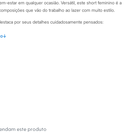
em-estar em qualquer ocasião. Versátil, este short feminino é a
 composições que vão do trabalho ao lazer com muito estilo.
 destaca por seus detalhes cuidadosamente pensados:
intura alta e caimento solto, garantindo conforto e um
to
↓
conferem um toque de elegância e estrutura à peça.
licados, permitindo o uso de cintos para personalizar o look.
nais do tipo faca, aliando praticidade e estilo.
lha de viscose com poliéster, que proporciona um toque leve
l.
binações Para um visual elegante e profissional, combine o
m uma camisa de botões e um blazer. Se a ideia é um look mais
 de semana, aposte em uma regata básica e sandálias rasteiras
 da peça permite transitar facilmente entre diferentes estilos,
ispensável no guarda-roupa feminino.
mendam este produto
 C&A! ❤