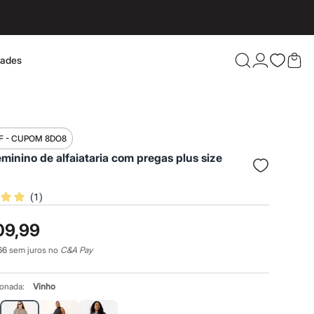
dades
Confira 
F - CUPOM 8DO8
eminino de alfaiataria com pregas plus size
(
1
)
09,99
66
sem juros no
C&A Pay
ionada:
Vinho