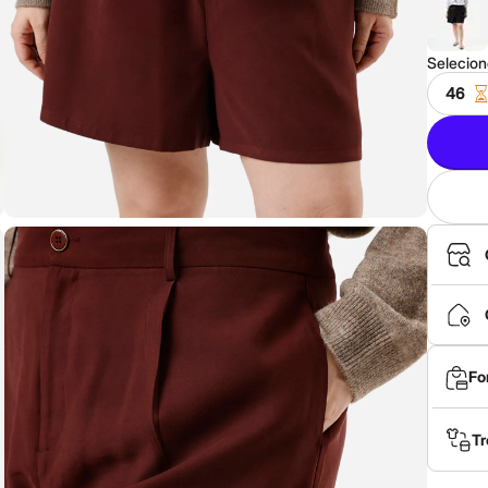
Selecio
46
Fo
Tr