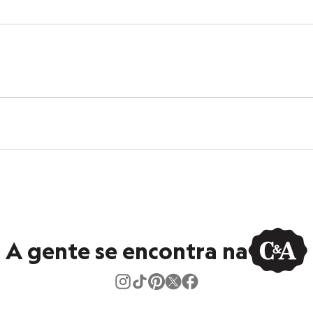
:
s:
iscose, 8% poliéster
ino
A gente se encontra na