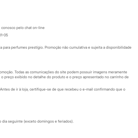
Google store
Apple store
Atendimento
 conosco pelo chat on-line
01-05
Ajuda
Fale conosco
ara perfumes prestígio. Promoção não cumulativa e sujeita a disponibilidade
Nossas lojas
Nossas lojas plus size
Central de ética
 promoção. Todas as comunicações do site podem possuir imagens meramente
 o preço exibido no detalhe do produto e o preço apresentado no carrinho de
Eventos
Antes de ir à loja, certifique-se de que recebeu o e-mail confirmando que o
Especial Dia dos Pais
dia seguinte (exceto domingos e feriados).