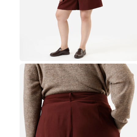
Casacos e Jaquetas
Jeans
Macacões
Saias
Shorts e Bermudas
Vestidos
Acessórios
Bolsas
Bonés e Chapéus
Bijoux
Cintos
Óculos
Relógios
Calçados
Botas
Chinelos
Rasteirinhas
Sandálias
Sapatilhas
Tênis
Marcas
City
Clock House
Mindset
Sawary