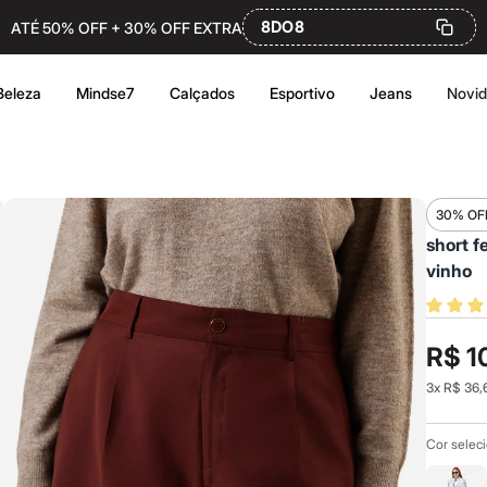
8DO8
ATÉ 50% OFF + 30% OFF EXTRA
Beleza
Mindse7
Calçados
Esportivo
Jeans
Novi
30% OF
short f
vinho
R$ 1
3
x
R$ 36,
Cor selec