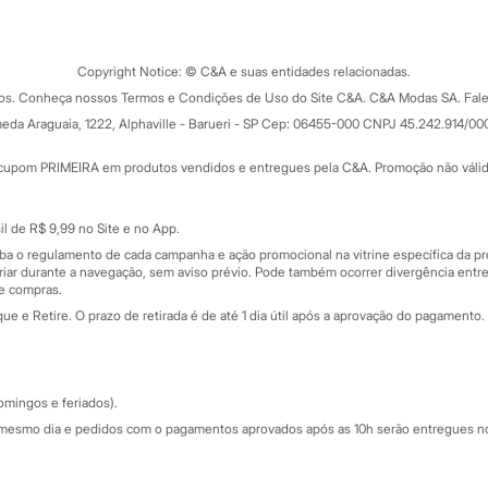
Tipos de serviços
o C&A
Clique e retire
Trocas e devoluções
ograma
Copyright Notice: © C&A e suas entidades relacionadas.
Formas de pagamento
dos. Conheça nossos Termos e Condições de Uso do Site C&A. C&A Modas SA. Fale
Todas as vantagens
ay
eda Araguaia, 1222, Alphaville - Barueri - SP Cep: 06455-000 CNPJ 45.242.914/00
Minha C&A
rtão
Cupons de desconto
cupom PRIMEIRA em produtos vendidos e entregues pela C&A. Promoção não válida p
Cartão presente
atórios
Sobre o cartão presente
nceira
l de R$ 9,99 no Site e no App.
de
iba o regulamento de cada campanha e ação promocional na vitrine específica da
iar durante a navegação, sem aviso prévio. Pode também ocorrer divergência entre
de compras.
 e Retire. O prazo de retirada é de até 1 dia útil após a aprovação do pagamento. 
omingos e feriados).
mesmo dia e pedidos com o pagamentos aprovados após as 10h serão entregues no 
Segurança e qualidade