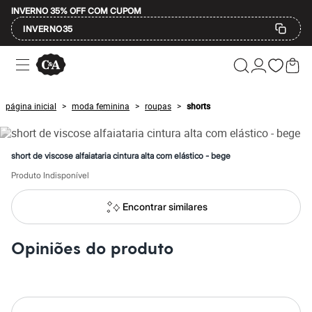
INVERNO 35% OFF COM CUPOM
INVERNO35
Ofertas
Compre por Departamento
Feminino
Masculino
página inicial
moda feminina
roupas
shorts
>
>
>
Infantil
Calçados
Mindse7
Plus Size
short de viscose alfaiataria cintura alta com elástico - bege
Até 20% off
Até 40% off
Produto Indisponível
Até 60% off
A partir de 60% off
Encontrar similares
Feminino
Em alta
Inverno
Opiniões do produto
Alfaiataria
Novidades
Roupas
Blusas e Camisetas
Básicos