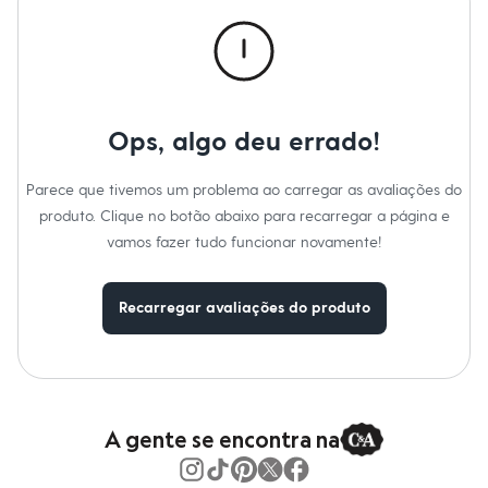
Calças
Casacos e Jaquetas
Jeans
Macacões
Saias
Shorts e Bermudas
Vestidos
Ops, algo deu errado!
Acessórios
Bolsas
Bonés e Chapéus
Parece que tivemos um problema ao carregar as avaliações do
Bijoux
produto. Clique no botão abaixo para recarregar a página e
Cintos
Óculos
vamos fazer tudo funcionar novamente!
Relógios
Calçados
Botas
Recarregar avaliações do produto
Chinelos
Rasteirinhas
Sandálias
Sapatilhas
Tênis
Marcas
City
A gente se encontra na
Clock House
Mindset