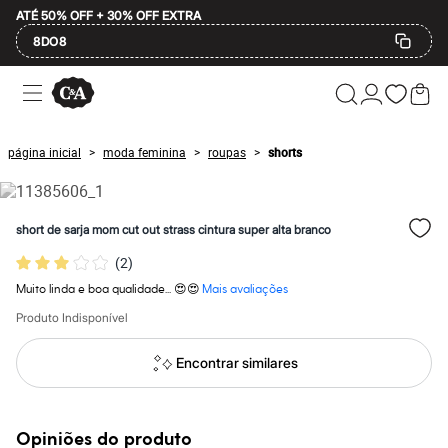
ATÉ 50% OFF + 30% OFF EXTRA
8DO8
Ofertas
Compre por Departamento
Feminino
Masculino
página inicial
moda feminina
roupas
shorts
>
>
>
Infantil
Calçados
Mindse7
Plus Size
short de sarja mom cut out strass cintura super alta branco
Até 20% off
Até 40% off
(
2
)
Até 60% off
A partir de 60% off
Muito linda e boa qualidade... 😍😍
Mais avaliações
Feminino
Produto Indisponível
Em alta
Inverno
Alfaiataria
Encontrar similares
Novidades
Roupas
Blusas e Camisetas
Básicos
Opiniões do produto