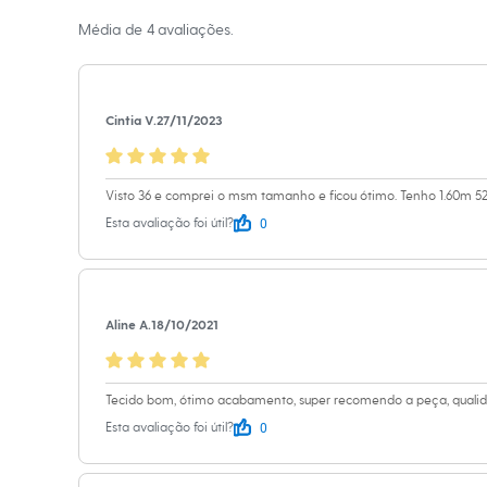
Color.
Infantil
Média de
4
avaliações.
Em alta
Arrumadinho para os meninos
Romântico para as meninas
Inverno
Novidades
Cintia V.
27/11/2023
Roupas menina
0 a 24 meses
1 a 5 anos
4 a 12 anos
Visto 36 e comprei o msm tamanho e ficou ótimo. Tenho 1.60m 5
10 a 16 anos
0
Esta avaliação foi útil?
Roupas menino
0 a 24 meses
1 a 5 anos
4 a 12 anos
10 a 16 anos
Acessórios
Aline A.
18/10/2021
Recém-nascido
Bolsas e Mochilas
Chapéus
Tecido bom, ótimo acabamento, super recomendo a peça, qualid
Calçados
Botas
0
Esta avaliação foi útil?
Chinelos
Pantufas
Rasteirinhas