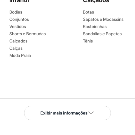
Infantil
Calçados
Bodies
Botas
Conjuntos
Sapatos e Mocassins
Vestidos
Rasteirinhas
Shorts e Bermudas
Sandálias e Papetes
Calçados
Tênis
Calças
Moda Praia
Serviços
Exibir mais informações
Tipos de serviços
o C&A
Clique e retire