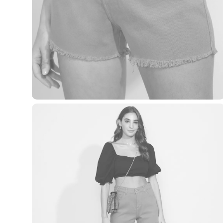
Casacos e Jaquetas
Jeans
Macacões
Saias
Shorts e Bermudas
Vestidos
Acessórios
Bolsas
Bonés e Chapéus
Bijoux
Cintos
Óculos
Relógios
Calçados
Botas
Chinelos
Rasteirinhas
Sandálias
Sapatilhas
Tênis
Marcas
City
Clock House
Mindset
Sawary