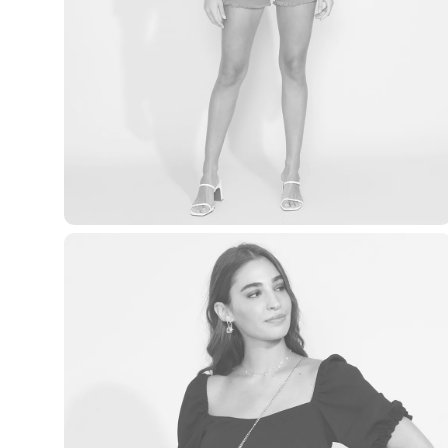
Yessica
Moda esportiva
Acessórios
Blusas
Calçados
Leggings
Shorts e Bermudas
Tops
Moda íntima
Calcinhas
Cintas e Modeladores
Meias
Pijamas
Sutiãs e Tops
Moda praia
Biquínis
Maiôs
Saídas de praia
Personagens
Plus size
Blusas e Camisetas
Calças
Casacos e Jaquetas
Jeans
Moda esportiva