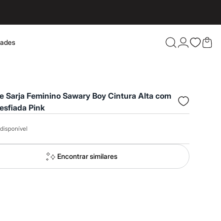
dades
Confira 
e Sarja Feminino Sawary Boy Cintura Alta com
esfiada Pink
disponível
Encontrar similares