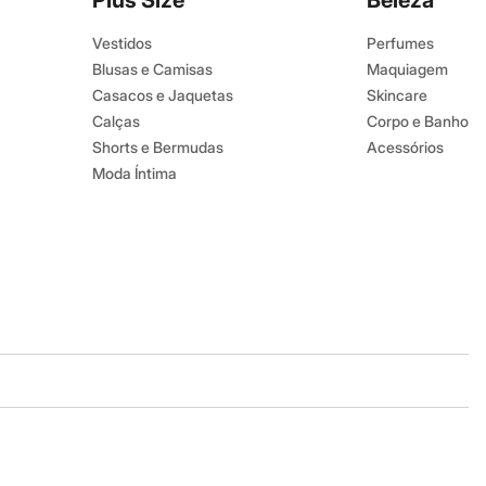
Plus Size
Beleza
Vestidos
Perfumes
Blusas e Camisas
Maquiagem
Casacos e Jaquetas
Skincare
Calças
Corpo e Banho
Shorts e Bermudas
Acessórios
Moda Íntima
Baixe o app
Google store
Apple store