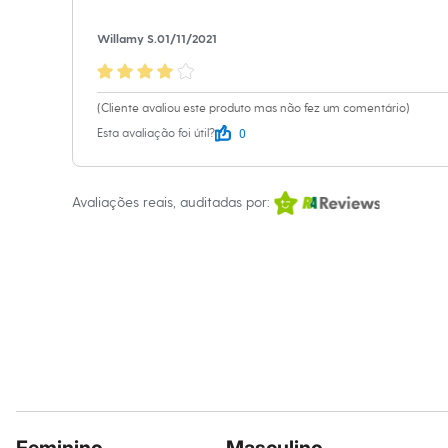
Sandálias
Tênis
Willamy S.
01/11/2021
Diversão
Marcas
Baby Club
Fifteen
(Cliente avaliou este produto mas não fez um comentário)
Miss Fifteen
0
Esta avaliação foi útil?
Palomino
Moda íntima
Calcinhas
Cuecas
Avaliações reais, auditadas por:
Meias
Pijamas
Moda praia
Biquínis e Maiôs
Blusas de proteção
Sungas
Personagens
Bluey
Disney
Hello Kitty
Homem Aranha
Minecraft
Naruto
Patrulha Canina