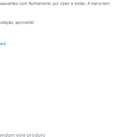
passantes com fechamento por zíper e botão. A barra tem
estação, aproveite!
to
↓
amanho 38.
Suas medidas são:
/ Busto: 82cm / Cintura: 60cm / Quadril: 90cm.
s:
Algodão | Forro do Bolso: 65% Poliéster 35% Algodão
y
ino
eca:
mendam este produto