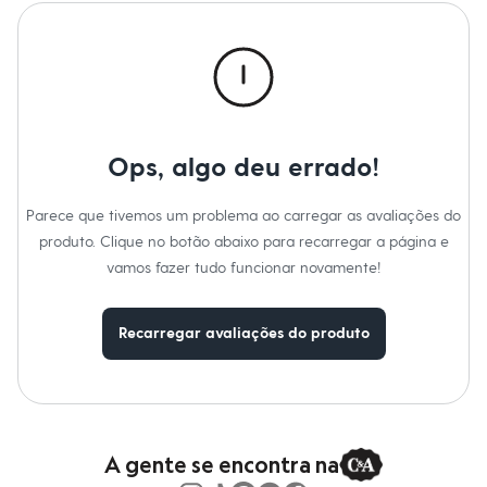
Calças
Casacos e Jaquetas
Jeans
Macacões
Saias
Shorts e Bermudas
Vestidos
Acessórios
Bolsas
Ops, algo deu errado!
Bonés e Chapéus
Bijoux
Parece que tivemos um problema ao carregar as avaliações do
Cintos
Óculos
produto. Clique no botão abaixo para recarregar a página e
Relógios
vamos fazer tudo funcionar novamente!
Calçados
Botas
Chinelos
Recarregar avaliações do produto
Rasteirinhas
Sandálias
Sapatilhas
Tênis
Marcas
City
Clock House
A gente se encontra na
Mindset