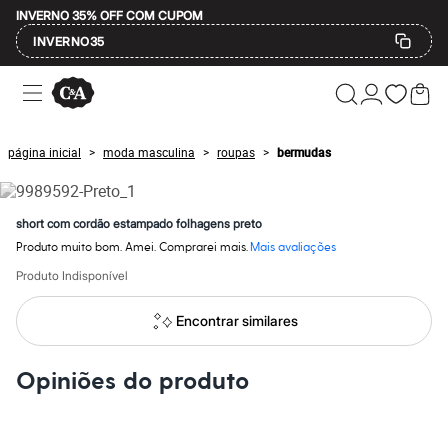
INVERNO 35% OFF COM CUPOM
INVERNO35
Ofertas
Compre por Departamento
Feminino
Masculino
página inicial
moda masculina
roupas
bermudas
>
>
>
Infantil
Calçados
Mindse7
Plus Size
short com cordão estampado folhagens preto
Até 20% off
Produto muito bom. Amei. Comprarei mais.
Mais avaliações
Até 40% off
Até 60% off
Produto Indisponível
A partir de 60% off
Feminino
Encontrar similares
Em alta
Inverno
Alfaiataria
Opiniões do produto
Novidades
Roupas
Blusas e Camisetas
Básicos