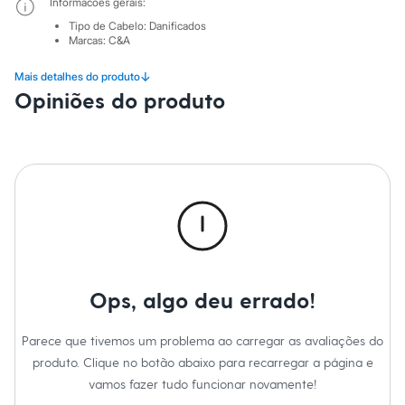
City
Informacoes gerais:
Clock House
Tipo de Cabelo
:
Danificados
Mindset
Marcas
:
C&A
Sawary
Yessica
↓
Mais detalhes do produto
Moda esportiva
Opiniões do produto
Acessórios
Blusas
Calçados
Leggings
Shorts e Bermudas
Tops
Moda íntima
Calcinhas
Cintas e Modeladores
Meias
Pijamas
Sutiãs e Tops
Ops, algo deu errado!
Moda praia
Biquínis
Maiôs
Parece que tivemos um problema ao carregar as avaliações do
Saídas de praia
Personagens
produto. Clique no botão abaixo para recarregar a página e
Plus size
vamos fazer tudo funcionar novamente!
Blusas e Camisetas