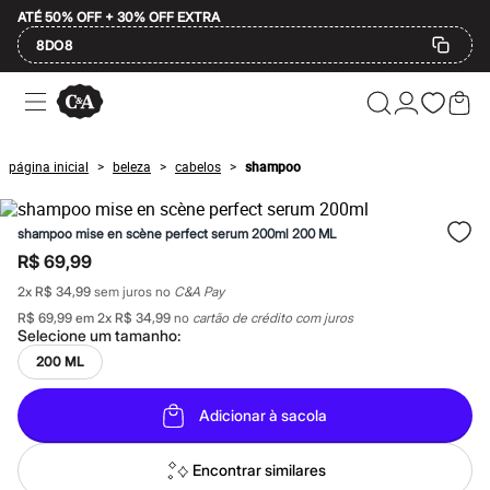
ATÉ 50% OFF + 30% OFF EXTRA
8DO8
Ofertas
Compre por Departamento
Feminino
Masculino
página inicial
beleza
cabelos
shampoo
>
>
>
Infantil
Calçados
Plus Size
shampoo mise en scène perfect serum 200ml 200 ML
2 calçados por R$189
2 peças por R$199
R$ 69,99
3 lingeries por R$99
2
x
R$ 34,99
sem juros no
C&A Pay
3 itens de beleza por R$129
Até 20% off
R$ 69,99
em
2
x
R$ 34,99
no
cartão de crédito com juros
Até 40% off
Selecione um
tamanho
:
Até 60% off
200 ML
A partir de 60% off
Feminino
Em alta
Adicionar à sacola
Inverno
Alfaiataria
Encontrar similares
Novidades