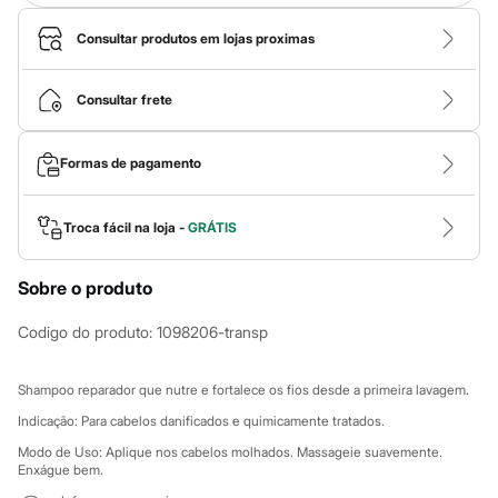
Roupas
Blusas e Camisetas
Consultar produtos em lojas proximas
Básicos
Calças
Casacos e Jaquetas
Consultar frete
Jeans
Macacões
Saias
Shorts e Bermudas
Formas de pagamento
Vestidos
Acessórios
Bolsas
Troca fácil na loja -
GRÁTIS
Bonés e Chapéus
Bijoux
Cintos
Sobre o produto
Óculos
Relógios
Codigo do produto
:
1098206-transp
Calçados
Botas
Chinelos
Shampoo reparador que nutre e fortalece os fios desde a primeira lavagem.
Rasteirinhas
Sandálias
Indicação: Para cabelos danificados e quimicamente tratados.
Sapatilhas
Modo de Uso: Aplique nos cabelos molhados. Massageie suavemente.
Tênis
Enxágue bem.
Marcas