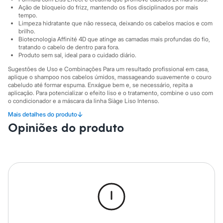
Sawary
Ação de bloqueio do frizz, mantendo os fios disciplinados por mais
Yessica
tempo.
Moda esportiva
Limpeza hidratante que não resseca, deixando os cabelos macios e com
Acessórios
brilho.
Blusas
Biotecnologia Affinité 4D que atinge as camadas mais profundas do fio,
Calçados
tratando o cabelo de dentro para fora.
Leggings
Produto sem sal, ideal para o cuidado diário.
Shorts e Bermudas
Sugestões de Uso e Combinações Para um resultado profissional em casa,
Tops
aplique o shampoo nos cabelos úmidos, massageando suavemente o couro
Moda íntima
cabeludo até formar espuma. Enxágue bem e, se necessário, repita a
Calcinhas
aplicação. Para potencializar o efeito liso e o tratamento, combine o uso com
Cintas e Modeladores
o condicionador e a máscara da linha Siàge Liso Intenso.
Meias
↓
Mais detalhes do produto
A gente se encontra na C&A! ❤
Pijamas
Opiniões do produto
Sutiãs e Tops
Informacoes gerais:
Moda praia
Cor
:
Único
Biquínis
Marcas
:
Siàge
Maiôs
Saídas de praia
Personagens
Plus size
Blusas e Camisetas
Calças
Casacos e Jaquetas
Jeans