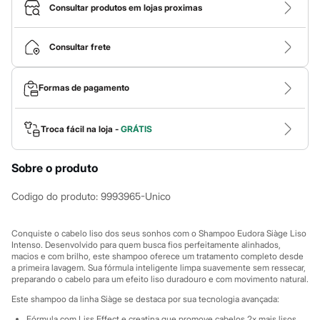
Calças
Consultar produtos em lojas proximas
Casacos e Jaquetas
Jeans
Macacões
Consultar frete
Saias
Shorts e Bermudas
Vestidos
Formas de pagamento
Acessórios
Bolsas
Bonés e Chapéus
Bijoux
Troca fácil na loja -
GRÁTIS
Cintos
Óculos
Sobre o produto
Relógios
Calçados
Botas
Codigo do produto
:
9993965-Unico
Chinelos
Rasteirinhas
Sandálias
Conquiste o cabelo liso dos seus sonhos com o Shampoo Eudora Siàge Liso
Sapatilhas
Intenso. Desenvolvido para quem busca fios perfeitamente alinhados,
macios e com brilho, este shampoo oferece um tratamento completo desde
Tênis
a primeira lavagem. Sua fórmula inteligente limpa suavemente sem ressecar,
Marcas
preparando o cabelo para um efeito liso duradouro e com movimento natural.
City
Clock House
Este shampoo da linha Siàge se destaca por sua tecnologia avançada:
Mindset
Fórmula com Liss Effect e creatina que promove cabelos 2x mais lisos.