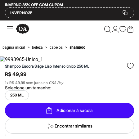
INVERNO 35% OFF COM CUPOM
INVERNO35
Ofertas
Compre por Departamento
Feminino
Masculino
página inicial
beleza
cabelos
shampoo
>
>
>
Infantil
Calçados
Mindse7
Shampoo Eudora Siàge Liso Intenso único 250 ML
Plus Size
Até 20% off
R$ 49,99
Até 40% off
1
x
R$ 49,99
sem juros no
C&A Pay
Até 60% off
Selecione um
tamanho
:
A partir de 60% off
Feminino
250 ML
Em alta
Inverno
Adicionar à sacola
Alfaiataria
Novidades
Roupas
Encontrar similares
Blusas e Camisetas
Básicos