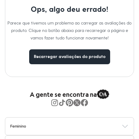
Moda esportiva
Shorts e Saias
Ops, algo deu errado!
Vestidos
Masculino
Parece que tivemos um problema ao carregar as avaliações do
Em alta
Dia dos Pais
produto. Clique no botão abaixo para recarregar a página e
Inverno
vamos fazer tudo funcionar novamente!
Novidades
Roupas
Bermudas
Recarregar avaliações do produto
Camisas
Calças
Camisetas e Regatas
Casacos e Jaquetas
Jeans
Polos
Acessórios
A gente se encontra na
Bolsas e Mochilas
Chapéus e Bonés
Cintos
Carteiras
Óculos
Relógios
Feminino
Calçados
Blusas
Calças
Vestidos
Saias
Casacos
Moda Praia
Moda Íntima
Botas