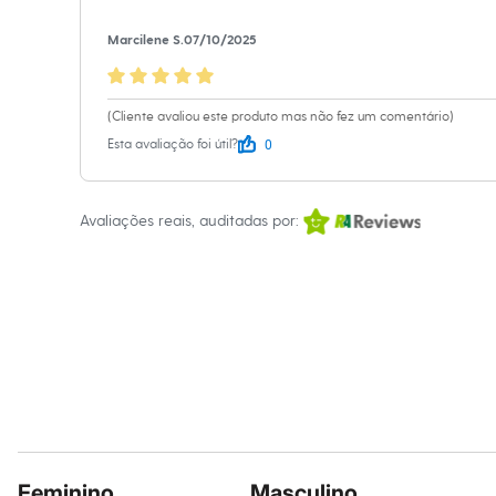
Calçados
Botas
Marcilene S.
07/10/2025
Chinelos
Sapatos
Sandálias e Papetes
Tênis
(Cliente avaliou este produto mas não fez um comentário)
Moda esportiva
0
Esta avaliação foi útil?
Acessórios
Bermudas
Camisetas
Calças
Avaliações reais, auditadas por:
Calçados
Regatas
Moda íntima
Cuecas
Meias
Pijamas
Moda praia
Personagens
Plus size
Blusas e Camisetas
Calças
Camisas
Casacos e Jaquetas
Jeans
Feminino
Masculino