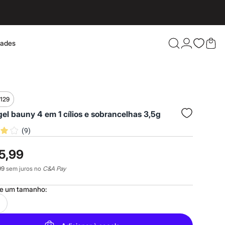
dades
Confira 
$129
el bauny 4 em 1 cílios e sobrancelhas 3,5g
(
9
)
5,99
99
sem juros no
C&A Pay
ne um
tamanho
: