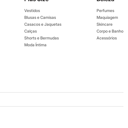
Vestidos
Perfumes
Blusas e Camisas
Maquiagem
Casacos e Jaquetas
Skincare
Calças
Corpo e Banho
Shorts e Bermudas
Acessórios
Moda Íntima
Baixe o app
Google store
Apple store