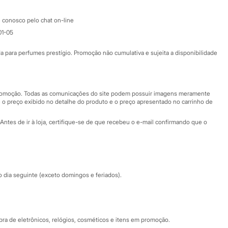
Atendimento
 conosco pelo chat on-line
01-05
Ajuda
Fale conosco
ara perfumes prestígio. Promoção não cumulativa e sujeita a disponibilidade
Nossas lojas
Nossas lojas plus size
Central de ética
 promoção. Todas as comunicações do site podem possuir imagens meramente
 o preço exibido no detalhe do produto e o preço apresentado no carrinho de
Eventos
Antes de ir à loja, certifique-se de que recebeu o e-mail confirmando que o
Especial Dia dos Pais
dia seguinte (exceto domingos e feriados).
a de eletrônicos, relógios, cosméticos e itens em promoção.