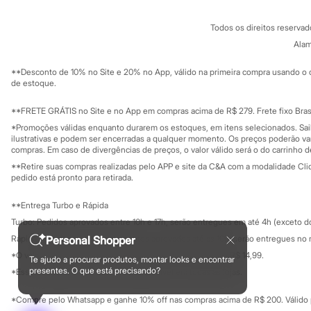
Chinelos
Conheça o pr
Política de privacidade
Pantufas
Todos os direitos reserva
Trabalhe conosco
C&A Pay
Rasteirinhas
Sobre o C&A P
Alam
Sandálias
Sustentabilidade
Tênis
Solicite seu ca
Mapa do site
Diversão
**Desconto de 10% no Site e 20% no App, válido na primeira compra usando o 
Governança
Investidores
de estoque.
Marcas
Ouvidoria / Rel
Baby Club
Sala de imprensa
Fifteen
Educação fina
**FRETE GRÁTIS no Site e no App em compras acima de R$ 279. Frete fixo Brasi
Miss Fifteen
Privacidade
Sustentabilida
*Promoções válidas enquanto durarem os estoques, em itens selecionados. Sa
Configuração de cookies
Palomino
ilustrativas e podem ser encerradas a qualquer momento. Os preços poderão var
Moda íntima
Minha privacidade
compras. Em caso de divergências de preços, o valor válido será o do carrinho 
Calcinhas
**Retire suas compras realizadas pelo APP e site da C&A com a modalidade Clique
Cuecas
pedido está pronto para retirada.
Meias
Pijamas
**Entrega Turbo e Rápida
Moda praia
Biquínis e Maiôs
Turbo: Pedidos aprovados entre 10h e 17h, serão entregues em até 4h (exceto d
Blusas de proteção
Rápida: Pedidos com os pagamentos aprovados até as 10h, serão entregues no 
Personal Shopper
Sungas
*O valor do frete para o turbo é R$ 24,99 e para a rápida é R$ 14,99.
Personagens
Te ajudo a procurar produtos, montar looks e encontrar
Formas de pagamento
presentes. O que está precisando?
Bluey
*Essa condição ainda não estará disponível em todas as lojas.
Disney
Hello Kitty
*Compre pelo Whatsapp e ganhe 10% off nas compras acima de R$ 200. Válido p
Homem Aranha