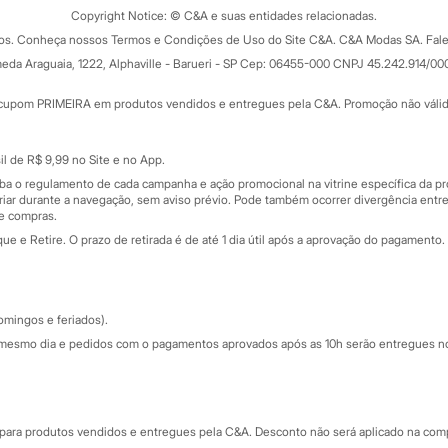
ograma
Copyright Notice: © C&A e suas entidades relacionadas.
Formas de pagamento
dos. Conheça nossos Termos e Condições de Uso do Site C&A. C&A Modas SA. Fale
Todas as vantagens
ay
eda Araguaia, 1222, Alphaville - Barueri - SP Cep: 06455-000 CNPJ 45.242.914/00
Minha C&A
rtão
Cupons de desconto
cupom PRIMEIRA em produtos vendidos e entregues pela C&A. Promoção não válida p
Cartão presente
atórios
Sobre o cartão presente
nceira
l de R$ 9,99 no Site e no App.
de
iba o regulamento de cada campanha e ação promocional na vitrine específica da
iar durante a navegação, sem aviso prévio. Pode também ocorrer divergência entre
de compras.
 e Retire. O prazo de retirada é de até 1 dia útil após a aprovação do pagamento. 
omingos e feriados).
mesmo dia e pedidos com o pagamentos aprovados após as 10h serão entregues no 
Segurança e qualidade
ara produtos vendidos e entregues pela C&A. Desconto não será aplicado na compr