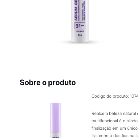
Blusas e Camisetas
Básicos
Calças
Casacos e Jaquetas
Jeans
Macacões
Saias
Shorts e Bermudas
Vestidos
Acessórios
Bolsas
Bonés e Chapéus
Bijoux
Cintos
Óculos
Sobre o produto
Relógios
Calçados
Botas
Codigo do produto
:
107
Chinelos
Rasteirinhas
Sandálias
Realce a beleza natural
Sapatilhas
multifuncional é o aliad
Tênis
finalização em um único 
Marcas
City
tratamento dos fios na s