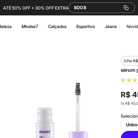
8DO8
ATÉ 50% OFF + 30% OFF EXTRA
Beleza
Mindse7
Calçados
Esportivo
Jeans
Novi
3 Por R
sérum g
R$ 4
1
x
R$ 45,
Selecio
Unico