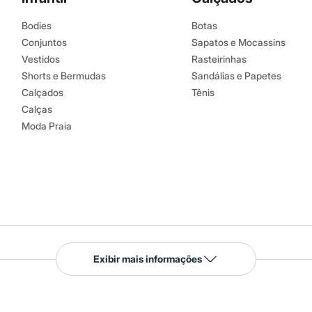
Bodies
Botas
Conjuntos
Sapatos e Mocassins
Vestidos
Rasteirinhas
Shorts e Bermudas
Sandálias e Papetes
Calçados
Tênis
Calças
Moda Praia
Serviços
Exibir mais informações
Tipos de serviços
o C&A
Clique e retire
Trocas e devoluções