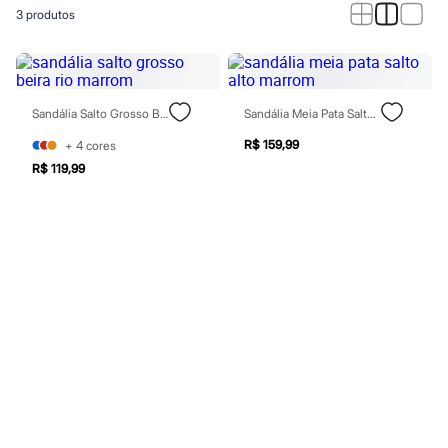
Roupas
3
produtos
Blusas e Camisetas
Básicos
Calças
Casacos e Jaquetas
Jeans
Macacões
Sandália Salto Grosso Beira Rio Marrom
Sandália Meia Pata Salto Alto Marrom
Saias
Shorts e Bermudas
R$ 159,99
+
4
cores
Vestidos
R$ 119,99
Acessórios
Bolsas
Bonés e Chapéus
Bijoux
Cintos
Óculos
Relógios
Calçados
Botas
Chinelos
Rasteirinhas
Sandálias
Sapatilhas
Tênis
Marcas