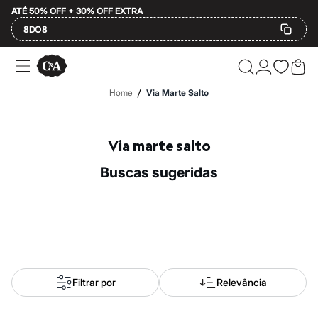
ATÉ 50% OFF + 30% OFF EXTRA
8DO8
Ofertas
Compre por Departamento
Feminino
/
Home
Via Marte Salto
Masculino
Infantil
Calçados
Plus Size
Via marte salto
2 calçados por R$189
2 peças por R$199
buscas sugeridas
3 lingeries por R$99
3 itens de beleza por R$129
Até 20% off
Até 40% off
Até 60% off
A partir de 60% off
Feminino
Em alta
Inverno
Filtrar por
Relevância
Alfaiataria
Novidades