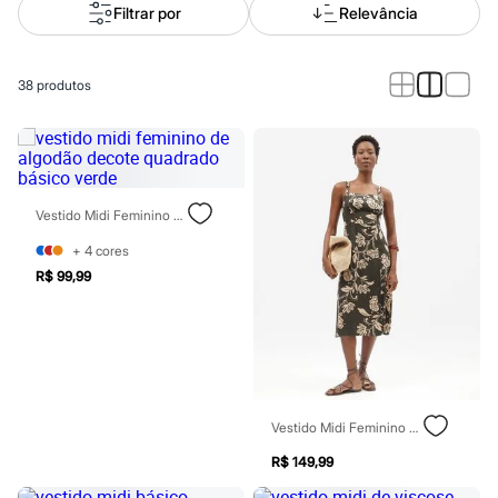
Calças
Filtrar por
Relevância
Casacos e Jaquetas
Jeans
Macacões
Saias
38
produtos
Shorts e Bermudas
Vestidos
Acessórios
Bolsas
Bonés e Chapéus
Bijoux
Vestido Midi Feminino De Algodão Decote Quadrado Básico Verde
Cintos
Óculos
+
4
cores
Relógios
R$ 99,99
Calçados
Botas
Chinelos
Rasteirinhas
Sandálias
Sapatilhas
Tênis
Marcas
Vestido Midi Feminino De Viscose Decote Quadrado Com Fenda Floral Verde
City
Clock House
R$ 149,99
Mindset