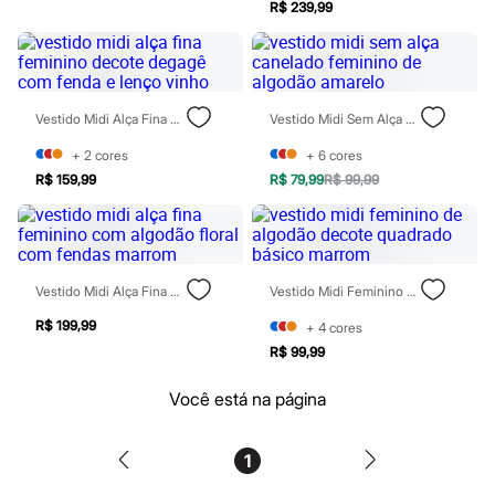
R$ 239,99
Blush
Corretivo
Gloss
Pó facial
Sombras
Al Wataniah
Vestido Midi Alça Fina Feminino Decote Degagê Com Fenda E Lenço Vinho
Vestido Midi Sem Alça Canelado Feminino De Algodão Amarelo
Banderas
Beleza C&A
+
2
cores
+
6
cores
Boca Rosa
R$ 159,99
R$ 79,99
R$ 99,99
Bruna Tavares
Carolina Herrera
Ciclo
Fran by Franciny Ehlke
Jean Paul Gaultier
Vestido Midi Alça Fina Feminino Com Algodão Floral Com Fendas Marrom
Vestido Midi Feminino De Algodão Decote Quadrado Básico Marrom
Lancôme
Mari Maria
R$ 199,99
+
4
cores
Mascavo
R$ 99,99
Niina Secrets
Océane
Payot
Você está na página
Rabanne
Real Techniques
Vizzela
1
Vult