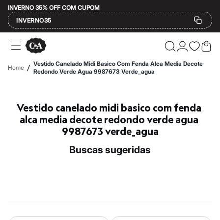
INVERNO 35% OFF COM CUPOM
INVERNO35
Ofertas
Compre por Departamento
Feminino
Vestido Canelado Midi Basico Com Fenda Alca Media Decote
/
Home
Masculino
Redondo Verde Agua 9987673 Verde_agua
Infantil
Calçados
Mindse7
Vestido canelado midi basico com fenda 
Plus Size
Até 20% off
alca media decote redondo verde agua 
Até 40% off
9987673 verde_agua
Até 60% off
A partir de 60% off
buscas sugeridas
Feminino
Em alta
Inverno
Alfaiataria
Novidades
Roupas
Blusas e Camisetas
Básicos