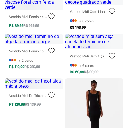
Chinelos
Sapatos
Vestido Midi Com Linho Decote Quadrado Verde
Sandálias e Papetes
Vestido Midi Feminino De Viscose Floral Com Fenda Verde
Tênis
+
6
cores
Moda esportiva
R$ 89,99
R$ 169,99
R$ 149,99
Acessórios
Bermudas
Camisetas
Calças
Calçados
Vestido Midi Feminino De Algodão Franzido Bege
Regatas
Vestido Midi Sem Alça Canelado Feminino De Algodão Azul
Moda íntima
+
2
cores
Cuecas
+
6
cores
R$ 119,99
R$ 219,99
Meias
R$ 69,99
R$ 99,99
Pijamas
Moda praia
Personagens
Plus size
Blusas e Camisetas
Vestido Midi De Tricot Alça Média Preto
Calças
R$ 129,99
R$ 139,99
Camisas
Casacos e Jaquetas
Jeans
Moda esportiva
Shorts e Bermudas