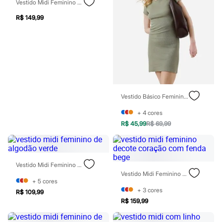
Moda esportiva
Vestido Midi Feminino De Viscose Com Fenda Folhagens Verde
Shorts e Saias
R$ 149,99
Vestidos
Masculino
Em alta
Dia dos Pais
Inverno
Novidades
Roupas
Bermudas
Camisas
Vestido Básico Feminino De Algodão Canelado Verde
Calças
Camisetas e Regatas
+
4
cores
Casacos e Jaquetas
R$ 45,99
R$ 69,99
Jeans
Polos
Acessórios
Bolsas e Mochilas
Chapéus e Bonés
Vestido Midi Feminino De Algodão Verde
Cintos
Vestido Midi Feminino Decote Coração Com Fenda Bege
Carteiras
+
5
cores
Óculos
+
3
cores
R$ 109,99
Relógios
R$ 159,99
Calçados
Botas