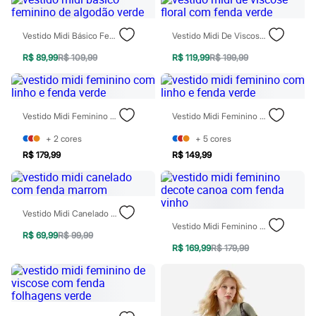
Sawary
Yessica
Moda esportiva
Vestido Midi Básico Feminino De Algodão Verde
Vestido Midi De Viscose Floral Com Fenda Verde
Acessórios
Blusas
R$ 89,99
R$ 109,99
R$ 119,99
R$ 199,99
Calçados
Leggings
Shorts e Bermudas
Tops
Moda íntima
Vestido Midi Feminino Com Linho E Fenda Verde
Vestido Midi Feminino Com Linho E Fenda Verde
Calcinhas
+
2
cores
+
5
cores
Cintas e Modeladores
Meias
R$ 179,99
R$ 149,99
Pijamas
Sutiãs e Tops
Moda praia
Biquínis
Vestido Midi Canelado Com Fenda Marrom
Maiôs
Vestido Midi Feminino Decote Canoa Com Fenda Vinho
Saídas de praia
R$ 69,99
R$ 99,99
Personagens
R$ 169,99
R$ 179,99
Plus size
Blusas e Camisetas
Calças
Casacos e Jaquetas
Jeans