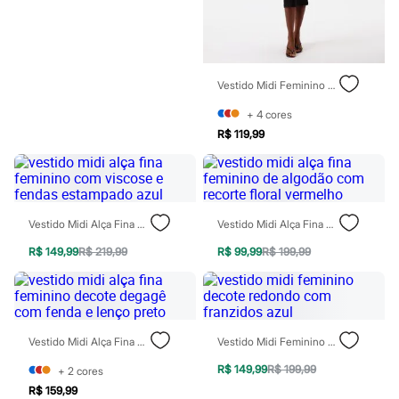
Todos os produtos
Infantil
Em alta
Arrumadinho para os meninos
Romântico para as meninas
Vestido Midi Feminino De Algodão Decote Quadrado Básico Preto
Inverno
Novidades
+
4
cores
Roupas menina
R$ 119,99
0 a 24 meses
1 a 5 anos
4 a 12 anos
10 a 16 anos
Roupas menino
0 a 24 meses
Vestido Midi Alça Fina Feminino Com Viscose E Fendas Estampado Azul
Vestido Midi Alça Fina Feminino De Algodão Com Recorte Floral Vermelho
1 a 5 anos
4 a 12 anos
R$ 149,99
R$ 219,99
R$ 99,99
R$ 199,99
10 a 16 anos
Acessórios
Recém-nascido
Bolsas e Mochilas
Chapéus
Vestido Midi Alça Fina Feminino Decote Degagê Com Fenda E Lenço Preto
Vestido Midi Feminino Decote Redondo Com Franzidos Azul
Calçados
Botas
R$ 149,99
R$ 199,99
+
2
cores
Chinelos
R$ 159,99
Pantufas