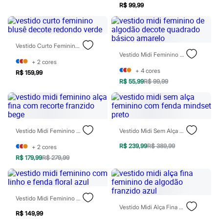
R$ 99,99
Patrulha Canina
Sonic
Stitch
Beleza
Kits
Vestido Curto Feminino Blusê Decote Redondo Verde
Perfumes árabes
Vestido Midi Feminino De Algodão Decote Quadrado Básico Amarelo
Novidades
+
2
cores
Cabelos
+
4
cores
R$ 159,99
Condicionador
R$ 55,99
R$ 99,99
Escovas e Pentes
Finalizadores
Shampoo
Tratamento
Cuidados com o corpo
Hidratante
Vestido Midi Feminino Alça Fina Com Recorte Franzido Bege
Vestido Midi Sem Alça Feminino Com Fenda Mindset Preto
Protetor solar
R$ 239,99
R$ 389,99
Tratamento
+
2
cores
Cuidados com o rosto
R$ 179,99
R$ 279,99
Esfoliante
Hidratante
Protetor solar
Tônicos
Vestido Midi Feminino Com Linho E Fenda Floral Azul
Maquiagens
Vestido Midi Alça Fina Feminino De Algodão Franzido Azul
Base
R$ 149,99
Batom