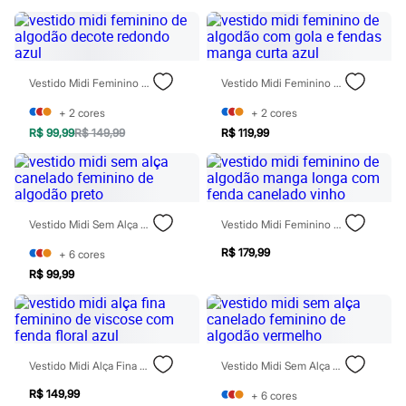
Rasteirinhas
Sandálias
Tênis
Diversão
Marcas
Vestido Midi Feminino De Algodão Decote Redondo Azul
Vestido Midi Feminino De Algodão Com Gola E Fendas Manga Curta Azul
Baby Club
Fifteen
+
2
cores
+
2
cores
Miss Fifteen
R$ 99,99
R$ 149,99
R$ 119,99
Palomino
Moda íntima
Calcinhas
Cuecas
Meias
Pijamas
Vestido Midi Sem Alça Canelado Feminino De Algodão Preto
Vestido Midi Feminino De Algodão Manga Longa Com Fenda Canelado Vinho
Moda praia
R$ 179,99
Biquínis e Maiôs
+
6
cores
Blusas de proteção
R$ 99,99
Sungas
Personagens
Bluey
Disney
Hello Kitty
Vestido Midi Alça Fina Feminino De Viscose Com Fenda Floral Azul
Vestido Midi Sem Alça Canelado Feminino De Algodão Vermelho
Homem Aranha
Minecraft
R$ 149,99
+
6
cores
Naruto