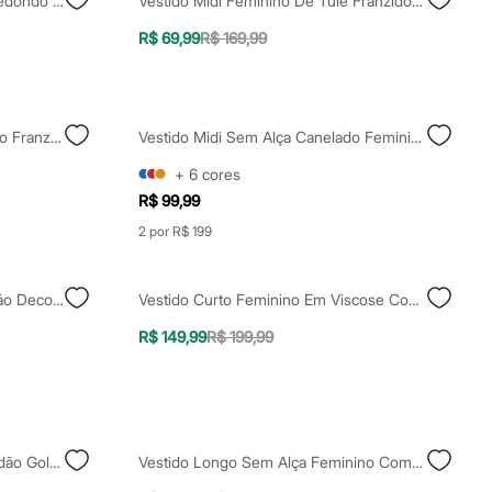
Vestido Midi Feminino Decote Redondo Com Franzidos Vinho
Vestido Midi Feminino De Tule Franzido Degradê Marrom
R$ 69,99
R$ 169,99
Vestido Midi Feminino Com Linho Franzido Vinho
Vestido Midi Sem Alça Canelado Feminino De Algodão Vermelho
+
6
cores
R$ 99,99
2 por R$ 199
Vestido Midi Feminino De Algodão Decote Quadrado Básico Verde
Vestido Curto Feminino Em Viscose Com Linho Halterneck Off White
R$ 149,99
R$ 199,99
Vestido Curto Feminino De Algodão Gola Alta Com Renda Franzido Vinho
Vestido Longo Sem Alça Feminino Com Linho E Fenda Mindset Vermelho