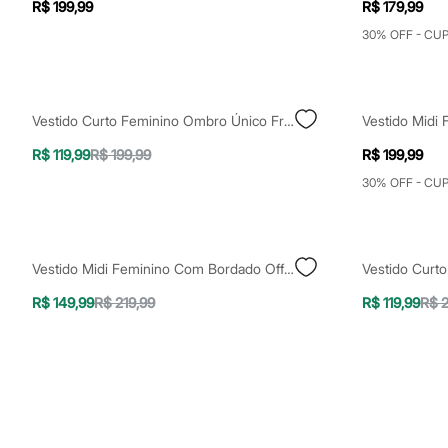
R$ 199,99
R$ 179,99
Sapatos
Sandálias e Papetes
30% OFF - CU
Tênis
Moda esportiva
Acessórios
Bermudas
Camisetas
Vestido Curto Feminino Ombro Único Franzido Poá Vermelho
Calças
Calçados
R$ 119,99
R$ 199,99
R$ 199,99
Regatas
30% OFF - CU
Moda íntima
Cuecas
Meias
Pijamas
Moda praia
Vestido Midi Feminino Com Bordado Off White
Personagens
Plus size
R$ 149,99
R$ 219,99
R$ 119,99
R$ 2
Blusas e Camisetas
Calças
Camisas
Casacos e Jaquetas
Jeans
Moda esportiva
Shorts e Bermudas
Todos os produtos