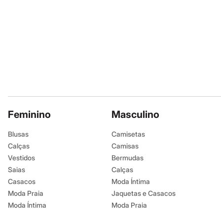
Infantil
Em alta
Arrumadinho para os meninos
Romântico para as meninas
Inverno
Novidades
Roupas menina
0 a 24 meses
1 a 5 anos
4 a 12 anos
10 a 16 anos
Roupas menino
0 a 24 meses
Feminino
Masculino
1 a 5 anos
4 a 12 anos
Blusas
Camisetas
10 a 16 anos
Calças
Camisas
Acessórios
Recém-nascido
Vestidos
Bermudas
Bolsas e Mochilas
Saias
Calças
Chapéus
Casacos
Moda Íntima
Calçados
Botas
Moda Praia
Jaquetas e Casacos
Chinelos
Moda Íntima
Moda Praia
Pantufas
Rasteirinhas