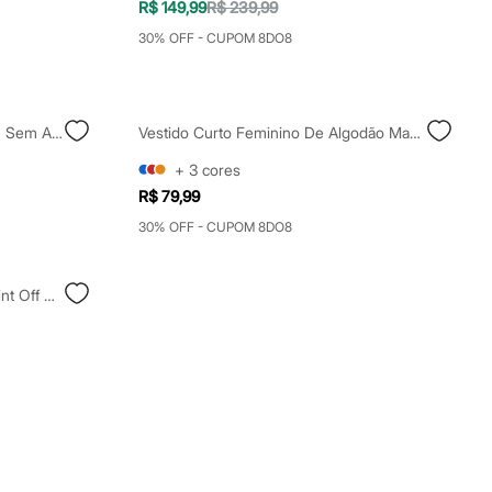
R$ 149,99
R$ 239,99
30% OFF - CUPOM 8DO8
Vestido Longo Feminino De Tule Sem Alça Franzido Floral Vinho
Vestido Curto Feminino De Algodão Manga Curta Vermelha
+
3
cores
R$ 79,99
30% OFF - CUPOM 8DO8
Vestido Feminino Midi Animal Print Off White