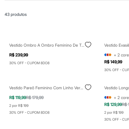
Casacos e Jaquetas
Jeans
Macacões
43
produtos
Saias
Shorts e Bermudas
Vestidos
Acessórios
Bolsas
Bonés e Chapéus
Vestido Ombro A Ombro Feminino De Tricot Canelado Vermelho
Bijoux
Cintos
R$ 239,99
+
2
core
Óculos
R$ 149,99
Relógios
30% OFF - CUPOM 8DO8
Calçados
30% OFF - CU
Botas
Chinelos
Rasteirinhas
Vestido Pareô Feminino Com Linho Vermelho
Sandálias
Sapatilhas
R$ 119,99
R$ 179,99
+
2
core
Tênis
R$ 129,99
R$ 
Marcas
2 por R$ 199
City
30% OFF - CUPOM 8DO8
2 por R$ 199
Clock House
30% OFF - CU
Mindset
Sawary