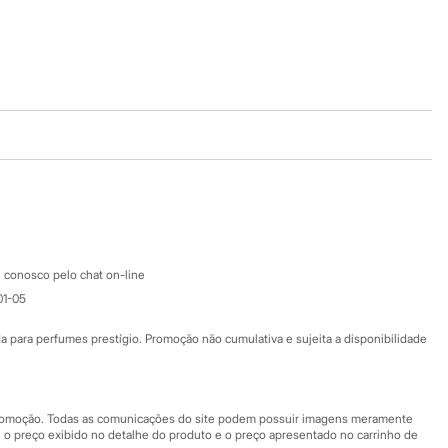
Baixe o app
Google store
Apple store
Atendimento
 conosco pelo chat on-line
01-05
Ajuda
Fale conosco
ara perfumes prestígio. Promoção não cumulativa e sujeita a disponibilidade
Nossas lojas
Nossas lojas plus size
Central de ética
 promoção. Todas as comunicações do site podem possuir imagens meramente
 o preço exibido no detalhe do produto e o preço apresentado no carrinho de