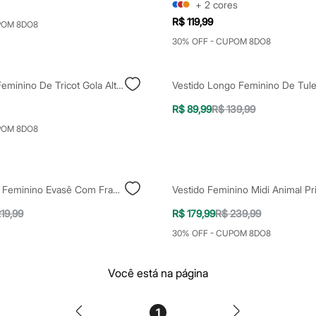
+
2
cores
R$ 119,99
POM 8DO8
30% OFF - CUPOM 8DO8
Vestido Midi Feminino De Tricot Gola Alta Vinho
R$ 89,99
R$ 139,99
POM 8DO8
Vestido Curto Feminino Evasê Com Franzido Texturizado Off White
19,99
R$ 179,99
R$ 239,99
30% OFF - CUPOM 8DO8
Você está na página
1