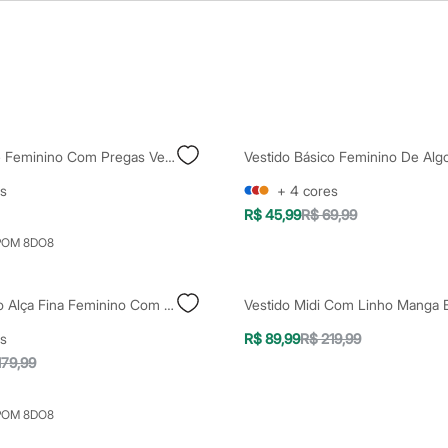
Vestido Evasê Feminino Com Pregas Vermelho
s
+
4
cores
R$ 45,99
R$ 69,99
POM 8DO8
Vestido Longo Alça Fina Feminino Com Franzidos Vermelho
s
R$ 89,99
R$ 219,99
179,99
POM 8DO8