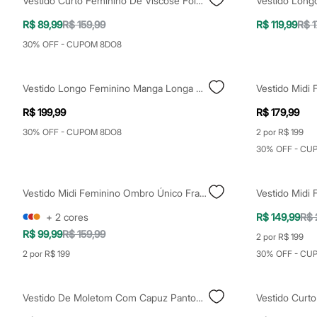
Vestido Curto Feminino De Viscose Folhagens Vermelho
Vestido Long
Shorts e Saias
Vestidos
R$ 89,99
R$ 159,99
R$ 119,99
R$ 1
Masculino
Em alta
30% OFF - CUPOM 8DO8
Dia dos Pais
Inverno
Novidades
Vestido Longo Feminino Manga Longa Franzido Roxo
Roupas
Bermudas
R$ 199,99
R$ 179,99
Camisas
Calças
30% OFF - CUPOM 8DO8
2 por R$ 199
Camisetas e Regatas
30% OFF - CU
Casacos e Jaquetas
Jeans
Polos
Vestido Midi Feminino Ombro Único Franzido Off White
Acessórios
Bolsas e Mochilas
+
2
cores
R$ 149,99
R$ 
Chapéus e Bonés
R$ 99,99
R$ 159,99
Cintos
2 por R$ 199
Carteiras
2 por R$ 199
30% OFF - CU
Óculos
Relógios
Calçados
Vestido De Moletom Com Capuz Pantone Roxo
Botas
Chinelos