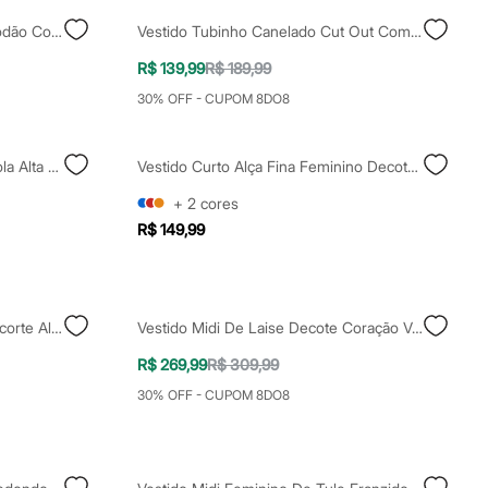
Vestido Longo Feminino De Algodão Com Recortes Vermelho
Vestido Tubinho Canelado Cut Out Com Amarração Roxo Claro
R$ 139,99
R$ 189,99
30% OFF - CUPOM 8DO8
Vestido Feminino De Algodão Gola Alta Vermelho
Vestido Curto Alça Fina Feminino Decote Coração Com Renda Off White
+
2
cores
R$ 149,99
Vestido Curto Canelado Com Recorte Alça Fina Lilás
Vestido Midi De Laise Decote Coração Vermelho
R$ 269,99
R$ 309,99
30% OFF - CUPOM 8DO8