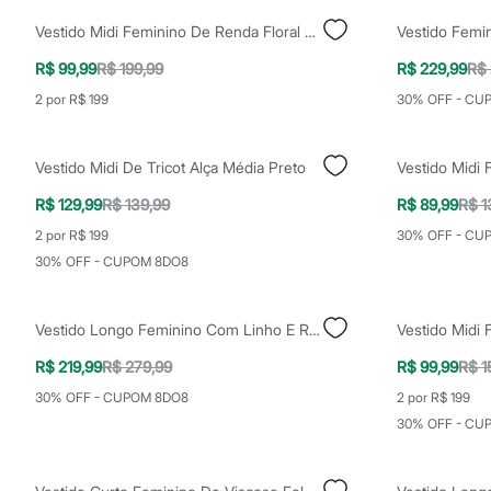
Yessica
Moda esportiva
Vestido Midi Feminino De Renda Floral Off White
Acessórios
Blusas
R$ 99,99
R$ 199,99
R$ 229,99
R$ 
Calçados
2 por R$ 199
30% OFF - CU
Leggings
Shorts e Bermudas
Tops
Moda íntima
Vestido Midi De Tricot Alça Média Preto
Vestido Midi 
Calcinhas
Cintas e Modeladores
R$ 129,99
R$ 139,99
R$ 89,99
R$ 1
Meias
2 por R$ 199
30% OFF - CU
Pijamas
Sutiãs e Tops
30% OFF - CUPOM 8DO8
Moda praia
Biquínis
Maiôs
Vestido Longo Feminino Com Linho E Recortes Off White
Saídas de praia
Personagens
R$ 219,99
R$ 279,99
R$ 99,99
R$ 1
Plus size
30% OFF - CUPOM 8DO8
2 por R$ 199
Blusas e Camisetas
Calças
30% OFF - CU
Casacos e Jaquetas
Jeans
Moda esportiva