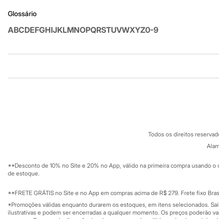
Sandálias
Glossário
Tênis
Diversão
A
B
C
D
E
F
G
H
I
J
K
L
M
N
O
P
Q
R
S
T
U
V
W
X
Y
Z
0-9
Marcas
Baby Club
Fifteen
Miss Fifteen
Palomino
Institucional
Produtos
Moda íntima
Calcinhas
Sobre a C&A
Cartão C&A
Cuecas
Sobre o cartã
Fornecedores
Meias
Pijamas
Termos e condições
C&A&VC
Moda praia
Conheça o pr
Política de privacidade
Biquínis e Maiôs
Todos os direitos reserva
Trabalhe conosco
Blusas de proteção
C&A Pay
Sobre o C&A P
Alam
Sungas
Sustentabilidade
Personagens
Solicite seu ca
Mapa do site
Bluey
**Desconto de 10% no Site e 20% no App, válido na primeira compra usando o 
Governança
Investidores
Disney
de estoque.
Ouvidoria / Rel
Hello Kitty
Sala de imprensa
Homem Aranha
Educação fina
**FRETE GRÁTIS no Site e no App em compras acima de R$ 279. Frete fixo Brasi
Minecraft
Privacidade
Sustentabilida
*Promoções válidas enquanto durarem os estoques, em itens selecionados. Sa
Configuração de cookies
Naruto
ilustrativas e podem ser encerradas a qualquer momento. Os preços poderão var
Patrulha Canina