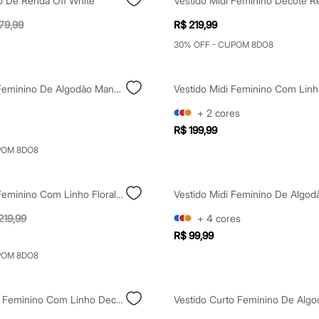
o De Renda Off White
79,99
R$ 219,99
30% OFF - CUPOM 8DO8
Vestido Midi Feminino De Algodão Manga Longa Com Fenda Canelado Vinho
+
2
cores
R$ 199,99
POM 8DO8
Vestido Midi Feminino Com Linho Floral Off White
219,99
+
4
cores
R$ 99,99
POM 8DO8
Vestido Curto Feminino Com Linho Decote V Vermelho