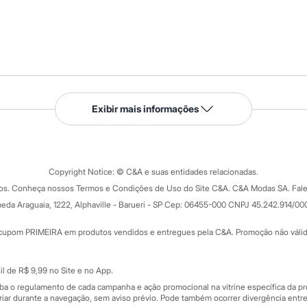
Serviços
Exibir mais informações
Tipos de serviços
o C&A
Clique e retire
Trocas e devoluções
ograma
Copyright Notice: © C&A e suas entidades relacionadas.
Formas de pagamento
dos. Conheça nossos Termos e Condições de Uso do Site C&A. C&A Modas SA. Fale
Todas as vantagens
ay
eda Araguaia, 1222, Alphaville - Barueri - SP Cep: 06455-000 CNPJ 45.242.914/00
Minha C&A
rtão
Cupons de desconto
cupom PRIMEIRA em produtos vendidos e entregues pela C&A. Promoção não válida p
Cartão presente
atórios
Sobre o cartão presente
nceira
l de R$ 9,99 no Site e no App.
de
iba o regulamento de cada campanha e ação promocional na vitrine específica da
iar durante a navegação, sem aviso prévio. Pode também ocorrer divergência entre