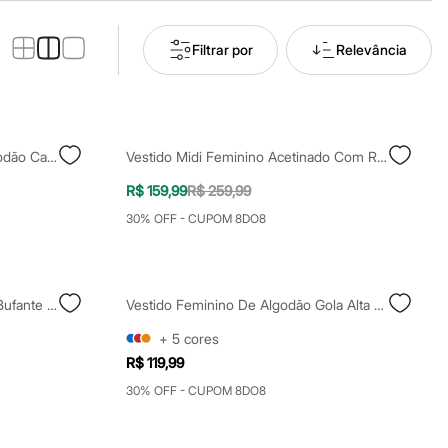
Filtrar por
Relevância
Vestido Básico Feminino De Algodão Canelado Vermelho
Vestido Midi Feminino Acetinado Com Renda - Vinho
R$ 159,99
R$ 259,99
30% OFF - CUPOM 8DO8
Vestido Midi Com Linho Manga Bufante Vermelho
Vestido Feminino De Algodão Gola Alta Vermelho
+
5
cores
R$ 119,99
30% OFF - CUPOM 8DO8