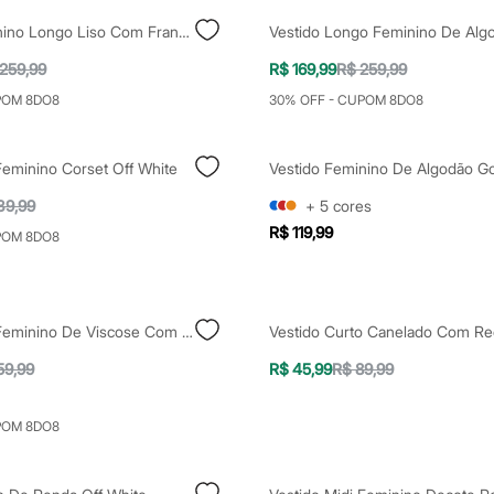
Vestido Feminino Longo Liso Com Franzido Vinho
259,99
R$ 169,99
R$ 259,99
POM 8DO8
30% OFF - CUPOM 8DO8
Feminino Corset Off White
39,99
+
5
cores
R$ 119,99
POM 8DO8
Vestido Midi Feminino De Viscose Com Fenda Floral Vermelho
59,99
R$ 45,99
R$ 89,99
POM 8DO8