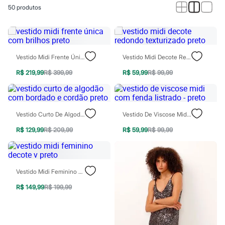
Calças
50
produtos
Casacos e Jaquetas
Jeans
Macacões
Saias
Shorts e Bermudas
Vestidos
Vestido Midi Frente Única Com Brilhos Preto
Vestido Midi Decote Redondo Texturizado Preto
Acessórios
Bolsas
R$ 219,99
R$ 399,99
R$ 59,99
R$ 99,99
Bonés e Chapéus
Bijoux
Cintos
Óculos
Vestido Curto De Algodão Com Bordado E Cordão Preto
Vestido De Viscose Midi Com Fenda Listrado - Preto
Relógios
Calçados
R$ 129,99
R$ 209,99
R$ 59,99
R$ 99,99
Botas
Chinelos
Rasteirinhas
Sandálias
Vestido Midi Feminino Decote V Preto
Sapatilhas
Tênis
R$ 149,99
R$ 199,99
Marcas
City
Clock House
Mindset