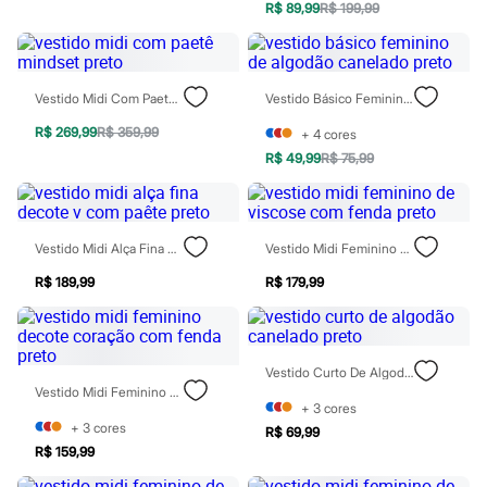
Moda esportiva
R$ 89,99
R$ 199,99
Shorts e Saias
Vestidos
Masculino
Em alta
Vestido Midi Com Paetê Mindset Preto
Vestido Básico Feminino De Algodão Canelado Preto
Dia dos Pais
Inverno
R$ 269,99
R$ 359,99
+
4
cores
Novidades
R$ 49,99
R$ 75,99
Roupas
Bermudas
Camisas
Calças
Camisetas e Regatas
Vestido Midi Alça Fina Decote V Com Paête Preto
Vestido Midi Feminino De Viscose Com Fenda Preto
Casacos e Jaquetas
Jeans
R$ 189,99
R$ 179,99
Polos
Acessórios
Bolsas e Mochilas
Chapéus e Bonés
Vestido Curto De Algodão Canelado Preto
Cintos
Vestido Midi Feminino Decote Coração Com Fenda Preto
Carteiras
+
3
cores
Óculos
+
3
cores
R$ 69,99
Relógios
R$ 159,99
Calçados
Botas