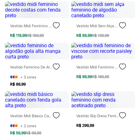
Perfumes
Perfumes femininos
Perfumes infantis
Perfumes masculinos
Todos os produtos
Vestido Midi Feminino Decote Costas Com Fenda Preto
Vestido Midi Sem Alça Feminino De Algodão Canelado Preto
Mindse7
Novidades
R$ 119,99
R$ 159,99
R$ 69,99
R$ 139,99
Blusas
Calças
Casacos e Jaquetas
Jeans
Saias
Shorts e Bermudas
Vestido Feminino De Algodão Gola Alta Manga Curta Preto
Vestido Midi Feminino De Viscose Com Recorte Paisley Preto
T-shirt
R$ 89,99
R$ 189,99
+
3
cores
Vestidos
Acessórios
R$ 89,99
Alfaiataria
Calçados
Guarda-roupa
Moda esportiva
Plus size
Vestido Midi Básico Canelado Com Fenda Gola Alta Preto
Vestido Slip Dress Feminino Com Renda Acetinado Preto
Special Basics
Calçados
R$ 299,99
+
2
cores
Novidades
R$ 59,99
R$ 99,99
Feminino