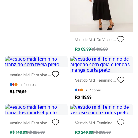
Blush
Corretivo
Gloss
Pó facial
Sombras
Al Wataniah
Banderas
Vestido Midi De Viscose Halterneck Preto
Beleza C&A
Boca Rosa
R$ 69,99
R$ 199,99
Bruna Tavares
Carolina Herrera
Ciclo
Fran by Franciny Ehlke
Vestido Midi Feminino Franzido Com Fivela Preto
Jean Paul Gaultier
Vestido Midi Feminino De Algodão Com Gola E Fendas Manga Curta Preto
Lancôme
+
4
cores
Mari Maria
+
2
cores
R$ 179,99
Mascavo
R$ 119,99
Niina Secrets
Océane
Payot
Rabanne
Real Techniques
Vestido Midi Feminino Franzidos Mindset Preto
Vestido Midi Feminino De Viscose Com Recortes Preto
Vizzela
Vult
R$ 149,99
R$ 229,99
R$ 249,99
R$ 259,99