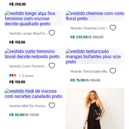
Patrulha Canina
R$ 259,99
Sonic
Stitch
Beleza
Kits
Vestido Chemise Com Cinto Floral Preto
Perfumes árabes
Vestido Longo Alça Fina Feminino Com Viscose Decote Quadrado Preto
Novidades
R$ 249,99
R$ 269,99
Cabelos
R$ 159,99
Condicionador
Escovas e Pentes
Finalizadores
Shampoo
Tratamento
Vestido Curto Feminino Blusê Decote Redondo Preto
Cuidados com o corpo
Vestido Texturizado Mangas Bufantes Plus Size Preto
+
2
cores
Hidratante
R$ 79,99
R$ 199,99
Protetor solar
R$ 159,99
Tratamento
Cuidados com o rosto
Esfoliante
Hidratante
Vestido Midi De Viscose Com Recortes Canelado Preto
Protetor solar
Tônicos
R$ 89,99
R$ 119,99
Maquiagens
Base
Batom