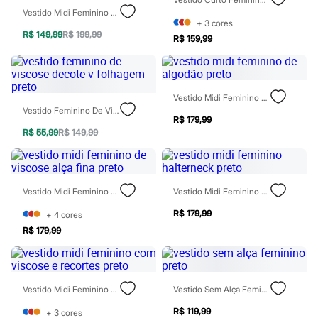
Rasteirinhas
Vestido Midi Feminino Com Viscose E Fendas Folhagens Preto
Sandálias
+
3
cores
Tênis
R$ 149,99
R$ 199,99
R$ 159,99
Diversão
Marcas
Baby Club
Fifteen
Miss Fifteen
Vestido Midi Feminino De Algodão Preto
Palomino
Vestido Feminino De Viscose Decote V Folhagem Preto
R$ 179,99
Moda íntima
R$ 55,99
R$ 149,99
Calcinhas
Cuecas
Meias
Pijamas
Moda praia
Vestido Midi Feminino De Viscose Alça Fina Preto
Vestido Midi Feminino Halterneck Preto
Biquínis e Maiôs
Blusas de proteção
R$ 179,99
+
4
cores
Sungas
R$ 179,99
Personagens
Bluey
Disney
Hello Kitty
Homem Aranha
Vestido Midi Feminino Com Viscose E Recortes Preto
Vestido Sem Alça Feminino Preto
Minecraft
R$ 119,99
+
3
cores
Naruto