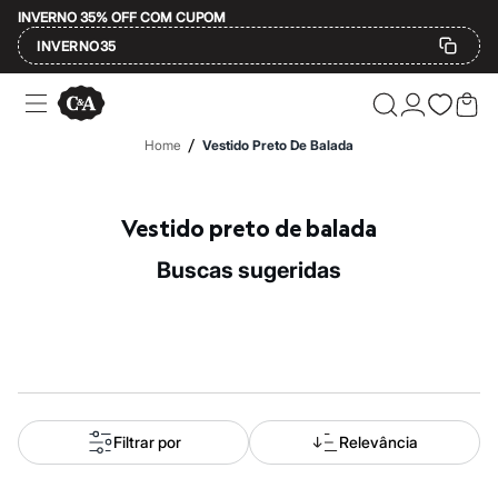
INVERNO 35% OFF COM CUPOM
INVERNO35
Ofertas
Compre por Departamento
Feminino
/
Home
Vestido Preto De Balada
Masculino
Infantil
Calçados
Mindse7
Vestido preto de balada
Plus Size
Até 20% off
buscas sugeridas
Até 40% off
Até 60% off
A partir de 60% off
Feminino
Em alta
Inverno
Alfaiataria
Novidades
Roupas
Filtrar por
Relevância
Blusas e Camisetas
Básicos