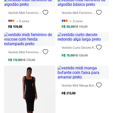
Chinelos
Sapatos
Sandálias e Papetes
Vestido Midi Feminino De Algodão Preto
Vestido Midi Feminino De Algodão Básico Preto
Tênis
Moda esportiva
+
5
cores
+
3
cores
Acessórios
R$ 109,99
R$ 99,99
R$ 119,99
Bermudas
Camisetas
Calças
Calçados
Regatas
Vestido Curto Decote Redondo Alça Larga Preto
Moda íntima
Vestido Midi Feminino De Viscose Com Fenda Estampado Preto
R$ 79,99
R$ 129,99
Cuecas
R$ 119,99
R$ 179,99
Meias
Pijamas
Moda praia
Personagens
Plus size
Blusas e Camisetas
Vestido Midi Manga Bufante Com Faixa Para Amarrar Preto
Calças
Camisas
R$ 213,99
Casacos e Jaquetas
Jeans
Moda esportiva
Shorts e Bermudas