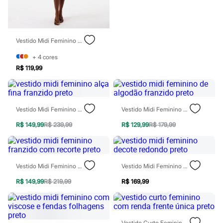
Todos os produtos
Infantil
Em alta
Arrumadinho para os meninos
Romântico para as meninas
Vestido Midi Feminino De Algodão Decote Quadrado Básico Preto
Inverno
+
4
cores
Novidades
Roupas menina
R$ 119,99
0 a 24 meses
1 a 5 anos
4 a 12 anos
10 a 16 anos
Vestido Midi Feminino Alça Fina Franzido Preto
Vestido Midi Feminino De Algodão Franzido Preto
Roupas menino
0 a 24 meses
R$ 149,99
R$ 239,99
R$ 129,99
R$ 179,99
1 a 5 anos
4 a 12 anos
10 a 16 anos
Acessórios
Recém-nascido
Vestido Midi Feminino Franzido Com Recorte Preto
Vestido Midi Feminino Decote Redondo Preto
Bolsas e Mochilas
R$ 149,99
R$ 219,99
R$ 169,99
Chapéus
Calçados
Botas
Chinelos
Pantufas
Vestido Curto Feminino Com Renda Frente Única Preto