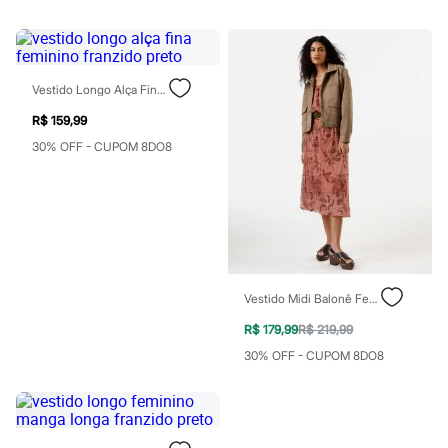
Blush
Corretivo
Gloss
Pó facial
Sombras
Vestido Longo Alça Fina Feminino Franzido Preto
Al Wataniah
R$ 159,99
Banderas
Beleza C&A
30% OFF - CUPOM 8DO8
Boca Rosa
Bruna Tavares
Carolina Herrera
Ciclo
Fran by Franciny Ehlke
Jean Paul Gaultier
Lancôme
Mari Maria
Vestido Midi Balonê Feminino De Tule Folhagens Rosa
Mascavo
Niina Secrets
R$ 179,99
R$ 219,99
Océane
30% OFF - CUPOM 8DO8
Payot
Rabanne
Real Techniques
Vizzela
Vult