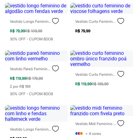
Chinelos
Sapatos
Sandálias e Papetes
Tênis
Vestido Longo Feminino De Algodão Com Fendas Verde
Vestido Curto Feminino De Viscose Folhagens Verde
Moda esportiva
Acessórios
R$ 79,99
R$ 109,99
R$ 79,99
Bermudas
30% OFF - CUPOM 8DO8
Camisetas
Calças
Calçados
Regatas
Moda íntima
Cuecas
Vestido Pareô Feminino Com Linho Vermelho
Meias
Vestido Curto Feminino Ombro Único Franzido Poá Vermelho
R$ 119,99
R$ 179,99
Pijamas
R$ 119,99
R$ 199,99
Moda praia
2 por R$ 199
Personagens
30% OFF - CUPOM 8DO8
Plus size
Blusas e Camisetas
Calças
Camisas
Casacos e Jaquetas
Vestido Midi Feminino Franzido Com Fivela Preto
Jeans
Vestido Longo Feminino Com Linho E Fendas Halterneck Verde
Moda esportiva
+
4
cores
Shorts e Bermudas