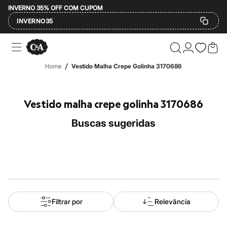
INVERNO 35% OFF COM CUPOM
INVERNO35
Ofertas
Compre por Departamento
Feminino
/
Home
Vestido Malha Crepe Golinha 3170686
Masculino
Infantil
Calçados
Mindse7
Vestido malha crepe golinha 3170686
Plus Size
Até 20% off
buscas sugeridas
Até 40% off
Até 60% off
A partir de 60% off
Feminino
Em alta
Inverno
Alfaiataria
Novidades
Roupas
Filtrar por
Relevância
Blusas e Camisetas
Básicos