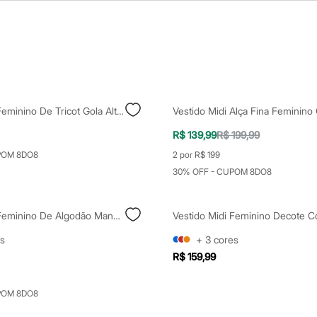
Vestido Midi Feminino De Tricot Gola Alta Vinho
R$ 139,99
R$ 199,99
POM 8DO8
2 por R$ 199
30% OFF - CUPOM 8DO8
Vestido Midi Feminino De Algodão Manga Curta Bege
s
+
3
cores
R$ 159,99
POM 8DO8