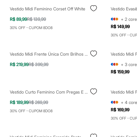
Clock House
Mindset
Vestido Midi Feminino Corset Off White
Vestido Evas
Sawary
Yessica
R$ 89,99
R$ 139,99
+
2
core
Moda esportiva
R$ 149,99
30% OFF - CUPOM 8DO8
Acessórios
Blusas
30% OFF - CU
Calçados
Leggings
Shorts e Bermudas
Vestido Midi Frente Única Com Brilhos Preto
Tops
Moda íntima
R$ 219,99
R$ 399,99
+
3
core
Calcinhas
R$ 159,99
Cintas e Modeladores
Meias
Pijamas
Sutiãs e Tops
Vestido Curto Feminino Com Pregas E Transpasse Mindset Off White
Moda praia
Biquínis
R$ 189,99
R$ 269,99
+
4
cor
Maiôs
R$ 169,99
30% OFF - CUPOM 8DO8
Saídas de praia
Personagens
30% OFF - CU
Plus size
Blusas e Camisetas
Calças