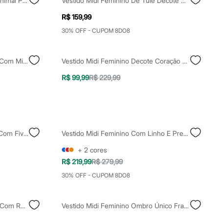
Vestido Midi Feminino De Tule Animal Print Franzido Bege
Vestido Midi Feminino De Tule Decote V Floral Azul
R$ 159,99
30% OFF - CUPOM 8DO8
Vestido Midi Feminino Alça Fina Com Miçangas Coqueiro Marrom
Vestido Midi Feminino Decote Coração Floral Azul
R$ 99,99
R$ 229,99
Vestido Midi Feminino Franzido Com Fivela Azul
Vestido Midi Feminino Com Linho E Pregas Mindset Azul
+
2
cores
R$ 219,99
R$ 279,99
30% OFF - CUPOM 8DO8
Vestido Midi Feminino De Tricot Com Recorte E Fendas Bege
Vestido Midi Feminino Ombro Único Franzido Off White