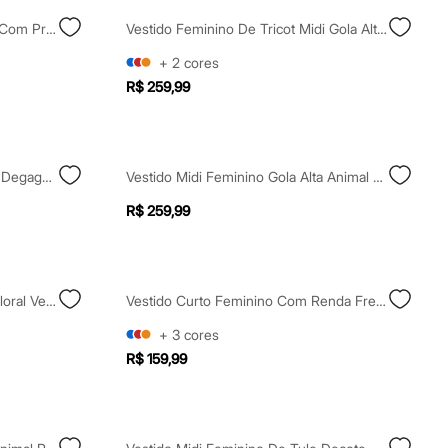
Vestido Midi Alça Fina Feminino Com Pregas Verde
Vestido Feminino De Tricot Midi Gola Alta Preto
+
2
cores
R$ 259,99
Vestido Feminino Gola Alta Com Degagê Lilás
Vestido Midi Feminino Gola Alta Animal Print Acetinado Marrom
R$ 259,99
Vestido Midi De Tule Sem Alça Floral Vermelho
Vestido Curto Feminino Com Renda Frente Única Vinho
+
3
cores
R$ 159,99