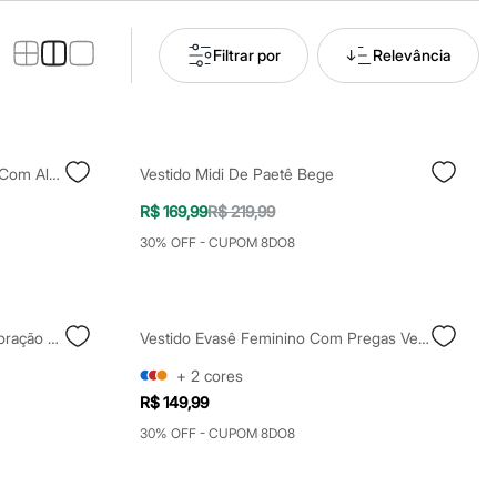
Filtrar por
Relevância
Vestido Midi Alça Fina Feminino Com Algodão Decote Coração Bege
Vestido Midi De Paetê Bege
R$ 169,99
R$ 219,99
30% OFF - CUPOM 8DO8
Vestido Midi Feminino Decote Coração Com Fenda Bege
Vestido Evasê Feminino Com Pregas Vermelho
+
2
cores
R$ 149,99
30% OFF - CUPOM 8DO8