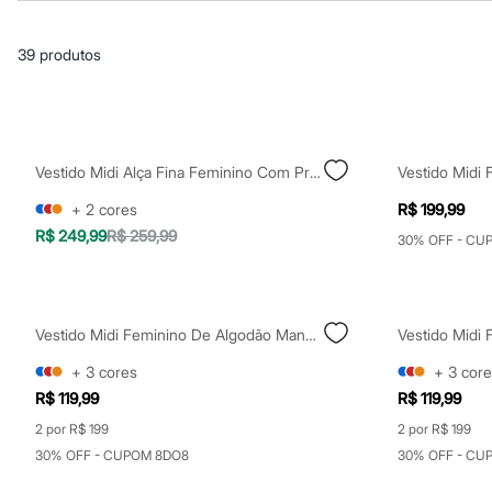
Blusas e Camisetas
Básicos
Calças
39
produtos
Casacos e Jaquetas
Jeans
Macacões
Saias
Shorts e Bermudas
Vestidos
Vestido Midi Alça Fina Feminino Com Pregas Vinho
Acessórios
Bolsas
+
2
cores
R$ 199,99
Bonés e Chapéus
R$ 249,99
R$ 259,99
Bijoux
30% OFF - CU
Cintos
Óculos
Relógios
Calçados
Vestido Midi Feminino De Algodão Manga Curta Vinho
Botas
Chinelos
+
3
cores
+
3
core
Rasteirinhas
R$ 119,99
R$ 119,99
Sandálias
Sapatilhas
2 por R$ 199
2 por R$ 199
Tênis
30% OFF - CUPOM 8DO8
30% OFF - CU
Marcas
City