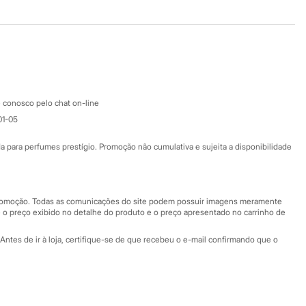
Baixe o app
Google store
Apple store
Atendimento
 conosco pelo chat on-line
01-05
Ajuda
Fale conosco
ara perfumes prestígio. Promoção não cumulativa e sujeita a disponibilidade
Nossas lojas
Nossas lojas plus size
Central de ética
 promoção. Todas as comunicações do site podem possuir imagens meramente
 o preço exibido no detalhe do produto e o preço apresentado no carrinho de
Eventos
Antes de ir à loja, certifique-se de que recebeu o e-mail confirmando que o
Especial Dia dos Pais