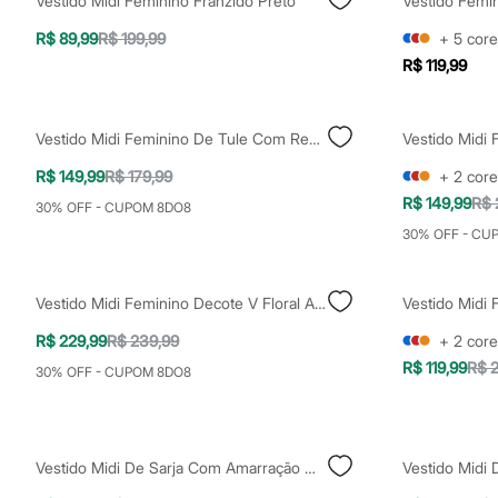
Vestido Midi Feminino Franzido Preto
Casacos e Jaquetas
Jeans
R$ 89,99
R$ 199,99
+
5
core
Moda esportiva
R$ 119,99
Shorts e Saias
Vestidos
Masculino
Em alta
Vestido Midi Feminino De Tule Com Recortes E Franzidos Floral Vinho
Dia dos Pais
Inverno
R$ 149,99
R$ 179,99
+
2
core
Novidades
R$ 149,99
R$ 
Roupas
30% OFF - CUPOM 8DO8
Bermudas
30% OFF - CU
Camisas
Calças
Camisetas e Regatas
Vestido Midi Feminino Decote V Floral Azul
Casacos e Jaquetas
Jeans
R$ 229,99
R$ 239,99
+
2
core
Polos
R$ 119,99
R$ 2
Acessórios
30% OFF - CUPOM 8DO8
Bolsas e Mochilas
Chapéus e Bonés
Cintos
Carteiras
Vestido Midi De Sarja Com Amarração Off White
Vestido Midi
Óculos
Relógios