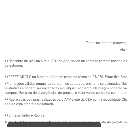
Chinelos
Institucional
Produtos
Pantufas
Rasteirinhas
Sobre a C&A
Cartão C&A
Sandálias
Sobre o cartã
Tênis
Fornecedores
Diversão
Termos e condições
C&A&VC
Marcas
Conheça o pr
Política de privacidade
Baby Club
Todos os direitos reserva
Fifteen
Trabalhe conosco
C&A Pay
Miss Fifteen
Sobre o C&A P
Alam
Sustentabilidade
Palomino
Solicite seu ca
Mapa do site
Moda íntima
**Desconto de 10% no Site e 20% no App, válido na primeira compra usando o 
Governança
Calcinhas
Investidores
de estoque.
Cuecas
Ouvidoria / Rel
Sala de imprensa
Meias
Educação fina
**FRETE GRÁTIS no Site e no App em compras acima de R$ 279. Frete fixo Brasi
Pijamas
Privacidade
Sustentabilida
*Promoções válidas enquanto durarem os estoques, em itens selecionados. Sa
Moda praia
Configuração de cookies
ilustrativas e podem ser encerradas a qualquer momento. Os preços poderão var
Biquínis e Maiôs
Minha privacidade
compras. Em caso de divergências de preços, o valor válido será o do carrinho 
Blusas de proteção
**Retire suas compras realizadas pelo APP e site da C&A com a modalidade Clique
Sungas
pedido está pronto para retirada.
Personagens
Bluey
**Entrega Turbo e Rápida
Disney
Hello Kitty
Turbo: Pedidos aprovados entre 10h e 17h, serão entregues em até 4h (exceto d
Homem Aranha