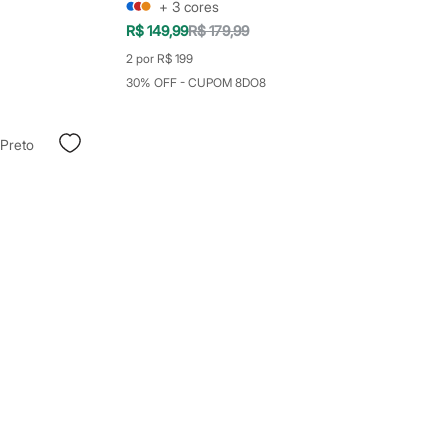
+
3
cores
R$ 149,99
R$ 179,99
2 por R$ 199
30% OFF - CUPOM 8DO8
 Preto