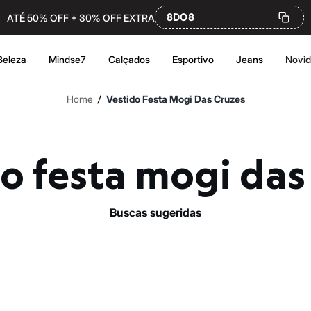
8DO8
ATÉ 50% OFF + 30% OFF EXTRA
Beleza
Mindse7
Calçados
Esportivo
Jeans
Novi
/
Home
Vestido Festa Mogi Das Cruzes
do festa mogi das
buscas sugeridas