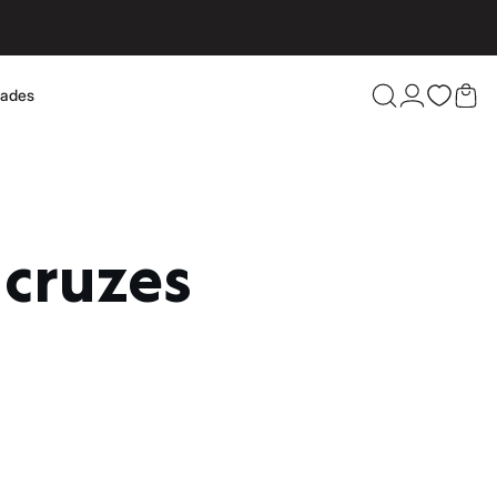
dades
Confira 
 cruzes