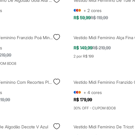
Vestido Feminino De Algodão Gola Alta Vermelho
s
+
2
cores
R$ 59,99
R$ 119,99
Vestido Midi Feminino Franzido Poá Mindset Off White
s
R$ 149,99
R$ 219,99
219,99
2 por R$ 199
POM 8DO8
Vestido Midi Feminino Com Recortes Plus Size Rosa
s
+
4
cores
19,99
R$ 179,99
30% OFF - CUPOM 8DO8
 De Algodão Decote V Azul