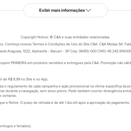
Serviços
Exibir mais informações
Tipos de serviços
o C&A
Clique e retire
Trocas e devoluções
ograma
Copyright Notice: © C&A e suas entidades relacionadas.
Formas de pagamento
dos. Conheça nossos Termos e Condições de Uso do Site C&A. C&A Modas SA. Fale
Todas as vantagens
ay
eda Araguaia, 1222, Alphaville - Barueri - SP Cep: 06455-000 CNPJ 45.242.914/00
Minha C&A
rtão
Cupons de desconto
cupom PRIMEIRA em produtos vendidos e entregues pela C&A. Promoção não válida p
Cartão presente
atórios
Sobre o cartão presente
nceira
l de R$ 9,99 no Site e no App.
de
iba o regulamento de cada campanha e ação promocional na vitrine específica da
iar durante a navegação, sem aviso prévio. Pode também ocorrer divergência entre
de compras.
 e Retire. O prazo de retirada é de até 1 dia útil após a aprovação do pagamento. 
omingos e feriados).