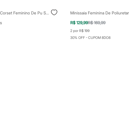
Top Cropped Corset Feminino De Pu Sem Alça Vinho
s
R$ 129,99
R$ 169,99
2 por R$ 199
30% OFF - CUPOM 8DO8