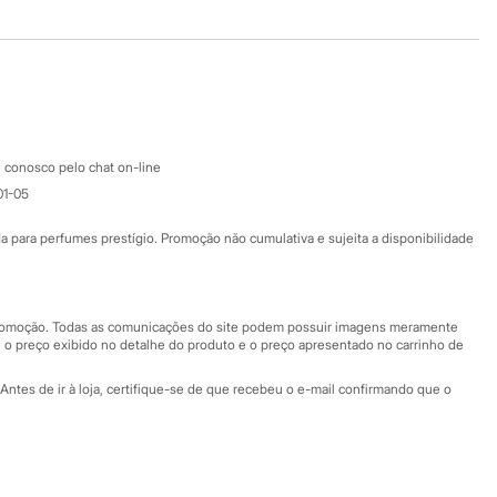
Baixe o app
Google store
Apple store
Atendimento
 conosco pelo chat on-line
01-05
Ajuda
Fale conosco
ara perfumes prestígio. Promoção não cumulativa e sujeita a disponibilidade
Nossas lojas
Nossas lojas plus size
Central de ética
 promoção. Todas as comunicações do site podem possuir imagens meramente
 o preço exibido no detalhe do produto e o preço apresentado no carrinho de
Eventos
Antes de ir à loja, certifique-se de que recebeu o e-mail confirmando que o
Especial Dia dos Pais