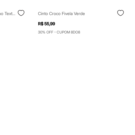
Minissaia Feminina De Poliuretano Texturizada Mindset Verde
Cinto Croco Fivela Verde
R$ 55,99
30% OFF - CUPOM 8DO8