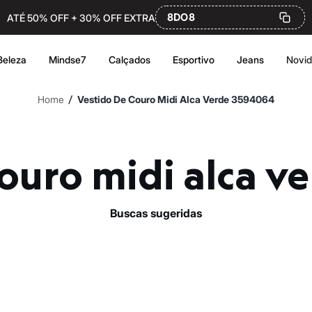
8DO8
ATÉ 50% OFF + 30% OFF EXTRA
Beleza
Mindse7
Calçados
Esportivo
Jeans
Novi
/
Home
Vestido De Couro Midi Alca Verde 3594064
 couro midi alca 
buscas sugeridas