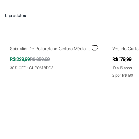
Blusas e Camisetas
Básicos
Calças
9
produtos
Casacos e Jaquetas
Jeans
Macacões
Saias
Shorts e Bermudas
Vestidos
Saia Midi De Poliuretano Cintura Média Com Fenda Mindset Preta
Acessórios
Bolsas
R$ 229,99
R$ 259,99
R$ 179,99
Bonés e Chapéus
Bijoux
30% OFF - CUPOM 8DO8
10 a 16 anos
Cintos
2 por R$ 199
Óculos
Relógios
Calçados
Botas
Chinelos
Rasteirinhas
Sandálias
Sapatilhas
Tênis
Marcas
City