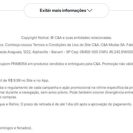
Serviços
Exibir mais informações
Tipos de serviços
o C&A
Clique e retire
Trocas e devoluções
ograma
Copyright Notice: © C&A e suas entidades relacionadas.
Formas de pagamento
dos. Conheça nossos Termos e Condições de Uso do Site C&A. C&A Modas SA. Fale
Todas as vantagens
ay
eda Araguaia, 1222, Alphaville - Barueri - SP Cep: 06455-000 CNPJ 45.242.914/00
Minha C&A
rtão
Cupons de desconto
cupom PRIMEIRA em produtos vendidos e entregues pela C&A. Promoção não válida p
Cartão presente
atórios
Sobre o cartão presente
nceira
l de R$ 9,99 no Site e no App.
de
iba o regulamento de cada campanha e ação promocional na vitrine específica da
iar durante a navegação, sem aviso prévio. Pode também ocorrer divergência entre
de compras.
 e Retire. O prazo de retirada é de até 1 dia útil após a aprovação do pagamento. 
omingos e feriados).