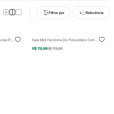
Filtrar por
Relevância
Saia Midi De Poliuretano Com Fenda Preto
Saia Midi Feminina De Poliuretano Com Botões Preta
R$ 119,99
R$ 179,99