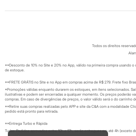
Moda esportiva
Institucional
Produtos
Shorts e Bermudas
Todos os produtos
Sobre a C&A
Cartão C&A
Infantil
Sobre o cartã
Em alta
Fornecedores
Arrumadinho para os meninos
Termos e condições
C&A&VC
Romântico para as meninas
Conheça o pr
Política de privacidade
Inverno
Todos os direitos reserva
Novidades
Trabalhe conosco
C&A Pay
Roupas menina
Sobre o C&A P
Alam
Sustentabilidade
0 a 24 meses
Solicite seu ca
Mapa do site
1 a 5 anos
**Desconto de 10% no Site e 20% no App, válido na primeira compra usando o 
Governança
4 a 12 anos
Investidores
de estoque.
10 a 16 anos
Ouvidoria / Rel
Sala de imprensa
Roupas menino
Educação fina
**FRETE GRÁTIS no Site e no App em compras acima de R$ 279. Frete fixo Brasi
0 a 24 meses
Privacidade
Sustentabilida
*Promoções válidas enquanto durarem os estoques, em itens selecionados. Sa
1 a 5 anos
Configuração de cookies
ilustrativas e podem ser encerradas a qualquer momento. Os preços poderão var
4 a 12 anos
Minha privacidade
compras. Em caso de divergências de preços, o valor válido será o do carrinho 
10 a 16 anos
**Retire suas compras realizadas pelo APP e site da C&A com a modalidade Clique
Acessórios
pedido está pronto para retirada.
Recém-nascido
Bolsas e Mochilas
Chapéus
**Entrega Turbo e Rápida
Calçados
Turbo: Pedidos aprovados entre 10h e 17h, serão entregues em até 4h (exceto d
Botas