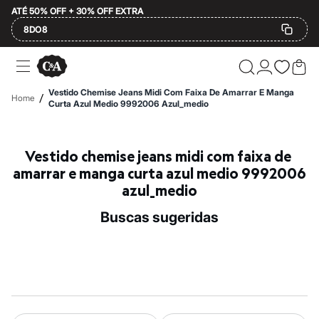
ATÉ 50% OFF + 30% OFF EXTRA
8DO8
Ofertas
Compre por Departamento
Feminino
Vestido Chemise Jeans Midi Com Faixa De Amarrar E Manga
/
Home
Masculino
Curta Azul Medio 9992006 Azul_medio
Infantil
Calçados
Mindse7
Vestido chemise jeans midi com faixa de 
Plus Size
Até 20% off
amarrar e manga curta azul medio 9992006 
Até 40% off
azul_medio
Até 60% off
A partir de 60% off
buscas sugeridas
Feminino
Em alta
Inverno
Alfaiataria
Novidades
Roupas
Blusas e Camisetas
Básicos