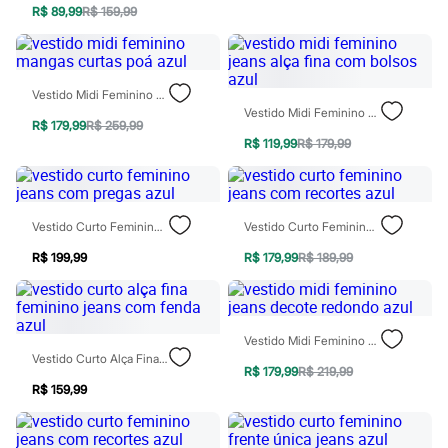
Moda esportiva
R$ 89,99
R$ 159,99
Shorts e Saias
Vestidos
Masculino
Em alta
Dia dos Pais
Vestido Midi Feminino Mangas Curtas Poá Azul
Inverno
Vestido Midi Feminino Jeans Alça Fina Com Bolsos Azul
R$ 179,99
R$ 259,99
Novidades
R$ 119,99
R$ 179,99
Roupas
Bermudas
Camisas
Calças
Camisetas e Regatas
Vestido Curto Feminino Jeans Com Pregas Azul
Vestido Curto Feminino Jeans Com Recortes Azul
Casacos e Jaquetas
Jeans
R$ 199,99
R$ 179,99
R$ 189,99
Polos
Acessórios
Bolsas e Mochilas
Chapéus e Bonés
Vestido Midi Feminino Jeans Decote Redondo Azul
Cintos
Vestido Curto Alça Fina Feminino Jeans Com Fenda Azul
Carteiras
R$ 179,99
R$ 219,99
Óculos
R$ 159,99
Relógios
Calçados
Botas