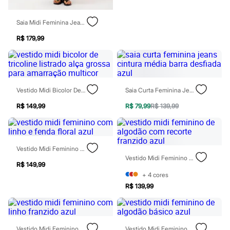
Rasteirinhas
Sandálias
Saia Midi Feminina Jeans Com Recorte Azul
Tênis
Diversão
R$ 179,99
Marcas
Baby Club
Fifteen
Miss Fifteen
Palomino
Moda íntima
Vestido Midi Bicolor De Tricoline Listrado Alça Grossa Para Amarração Multicor
Saia Curta Feminina Jeans Cintura Média Barra Desfiada Azul
Calcinhas
R$ 149,99
R$ 79,99
R$ 139,99
Cuecas
Meias
Pijamas
Moda praia
Biquínis e Maiôs
Vestido Midi Feminino Com Linho E Fenda Floral Azul
Blusas de proteção
Vestido Midi Feminino De Algodão Com Recorte Franzido Azul
Sungas
R$ 149,99
Personagens
+
4
cores
Bluey
R$ 139,99
Disney
Hello Kitty
Homem Aranha
Minecraft
Naruto
Vestido Midi Feminino Com Linho Franzido Azul
Vestido Midi Feminino De Algodão Básico Azul