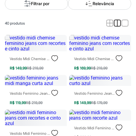
Calças
Filtrar por
Relevância
Casacos e Jaquetas
Jeans
Macacões
Saias
40
produtos
Shorts e Bermudas
Vestidos
Acessórios
Bolsas
Bonés e Chapéus
Bijoux
Vestido Midi Chemise Feminino Jeans Com Recortes E Cinto Azul
Vestido Midi Chemise Feminino Jeans Com Recortes E Cinto Azul
Cintos
Óculos
R$ 149,99
R$ 219,99
R$ 169,99
R$ 219,99
Relógios
Calçados
Botas
Chinelos
Rasteirinhas
Vestido Feminino Jeans Midi Manga Curta Azul
Vestido Feminino Jeans Curto Azul
Sandálias
R$ 119,99
R$ 219,99
R$ 149,99
R$ 179,99
Sapatilhas
Tênis
Marcas
City
Clock House
Vestido Midi Feminino Jeans Com Recorte Azul
Mindset
Vestido Midi Feminino Jeans Com Recortes E Cinto Azul