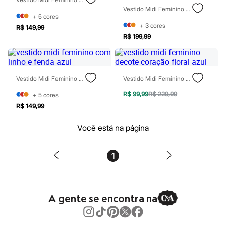
Blush
Vestido Midi Feminino De Tricot Manga Longa Canelado Azul
Corretivo
+
5
cores
Gloss
+
3
cores
R$ 149,99
Pó facial
R$ 199,99
Sombras
Al Wataniah
Banderas
Beleza C&A
Vestido Midi Feminino Com Linho E Fenda Azul
Vestido Midi Feminino Decote Coração Floral Azul
Boca Rosa
Bruna Tavares
R$ 99,99
R$ 229,99
+
5
cores
Carolina Herrera
R$ 149,99
Ciclo
Fran by Franciny Ehlke
Jean Paul Gaultier
Você está na página
Lancôme
Mari Maria
Mascavo
1
Niina Secrets
Océane
Payot
Rabanne
A gente se encontra na
Real Techniques
Vizzela
Vult