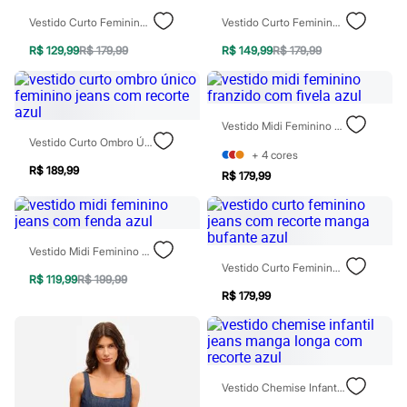
Chinelos
Sapatos
Vestido Curto Feminino Jeans Com Recortes Azul
Vestido Curto Feminino Frente Única Jeans Azul
Sandálias e Papetes
R$ 129,99
R$ 179,99
R$ 149,99
R$ 179,99
Tênis
Moda esportiva
Acessórios
Bermudas
Camisetas
Vestido Midi Feminino Franzido Com Fivela Azul
Calças
Vestido Curto Ombro Único Feminino Jeans Com Recorte Azul
Calçados
+
4
cores
Regatas
R$ 189,99
R$ 179,99
Moda íntima
Cuecas
Meias
Pijamas
Moda praia
Vestido Midi Feminino Jeans Com Fenda Azul
Personagens
Vestido Curto Feminino Jeans Com Recorte Manga Bufante Azul
R$ 119,99
R$ 199,99
Plus size
R$ 179,99
Blusas e Camisetas
Calças
Camisas
Casacos e Jaquetas
Jeans
Moda esportiva
Vestido Chemise Infantil Jeans Manga Longa Com Recorte Azul
Shorts e Bermudas