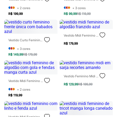
Patrulha Canina
Sonic
+
2
cores
+
3
cores
Stitch
R$ 199,99
R$ 99,99
R$ 119,99
Beleza
Kits
Perfumes árabes
Novidades
Vestido Midi Feminino De Algodão Franzido Azul
Cabelos
Vestido Curto Feminino Frente Única Com Babados Azul
Condicionador
R$ 179,99
Escovas e Pentes
+
3
cores
Finalizadores
R$ 149,99
R$ 179,99
Shampoo
Tratamento
Cuidados com o corpo
Hidratante
Protetor solar
Vestido Feminino Midi Em Sarja Recortes Amarelo
Tratamento
Vestido Midi Feminino De Algodão Com Gola E Fendas Manga Curta Azul
Cuidados com o rosto
R$ 129,99
R$ 199,99
Esfoliante
+
2
cores
Hidratante
R$ 119,99
Protetor solar
Tônicos
Maquiagens
Base
Batom
Vestido Midi Feminino Com Linho E Fenda Azul