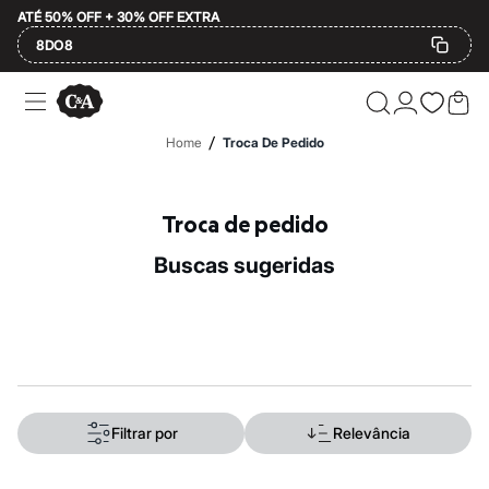
ATÉ 50% OFF + 30% OFF EXTRA
8DO8
Ofertas
Compre por Departamento
Feminino
/
Home
Troca De Pedido
Masculino
Infantil
Calçados
Mindse7
Troca de pedido
Plus Size
2 calçados por R$189
buscas sugeridas
2 peças por R$199
3 lingeries por R$99
3 itens de beleza por R$129
Até 20% off
Até 40% off
Até 60% off
A partir de 60% off
Feminino
Em alta
Filtrar por
Relevância
Inverno
Alfaiataria