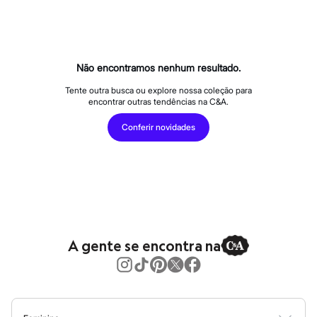
Novidades
Roupas
Blusas e Camisetas
Básicos
Calças
Casacos e Jaquetas
Não encontramos nenhum resultado.
Jeans
Macacões
Tente outra busca ou explore nossa coleção para
encontrar outras tendências na C&A.
Saias
Shorts e Bermudas
Conferir novidades
Vestidos
Acessórios
Bolsas
Bonés e Chapéus
Bijoux
Cintos
Óculos
Relógios
Calçados
A gente se encontra na
Botas
Chinelos
Rasteirinhas
Sandálias
Sapatilhas
Tênis