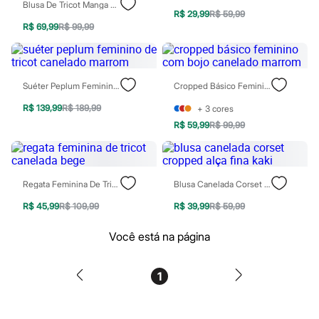
Blusa De Tricot Manga Curta Decote V Preto
Blush
R$ 29,99
R$ 59,99
Corretivo
R$ 69,99
R$ 99,99
Gloss
Pó facial
Sombras
Al Wataniah
Suéter Peplum Feminino De Tricot Canelado Marrom
Cropped Básico Feminino Com Bojo Canelado Marrom
Banderas
Beleza C&A
R$ 139,99
R$ 189,99
+
3
cores
Boca Rosa
R$ 59,99
R$ 99,99
Bruna Tavares
Carolina Herrera
Ciclo
Fran by Franciny Ehlke
Jean Paul Gaultier
Regata Feminina De Tricot Canelada Bege
Blusa Canelada Corset Cropped Alça Fina Kaki
Lancôme
Mari Maria
R$ 45,99
R$ 109,99
R$ 39,99
R$ 59,99
Mascavo
Niina Secrets
Você está na página
Océane
Payot
Rabanne
1
Real Techniques
Vizzela
Vult