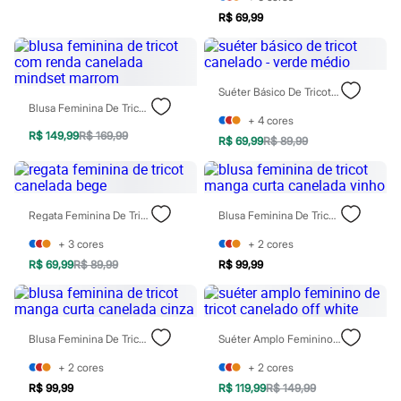
Todos os produtos
R$ 69,99
Infantil
Em alta
Arrumadinho para os meninos
Romântico para as meninas
Inverno
Suéter Básico De Tricot Canelado - Verde Médio
Novidades
Blusa Feminina De Tricot Com Renda Canelada Mindset Marrom
Roupas menina
+
4
cores
R$ 149,99
R$ 169,99
0 a 24 meses
R$ 69,99
R$ 89,99
1 a 5 anos
4 a 12 anos
10 a 16 anos
Roupas menino
Regata Feminina De Tricot Canelada Bege
Blusa Feminina De Tricot Manga Curta Canelada Vinho
0 a 24 meses
1 a 5 anos
+
3
cores
+
2
cores
4 a 12 anos
R$ 69,99
R$ 89,99
R$ 99,99
10 a 16 anos
Acessórios
Recém-nascido
Bolsas e Mochilas
Chapéus
Blusa Feminina De Tricot Manga Curta Canelada Cinza
Suéter Amplo Feminino De Tricot Canelado Off White
Calçados
Botas
+
2
cores
+
2
cores
Chinelos
R$ 99,99
R$ 119,99
R$ 149,99
Pantufas