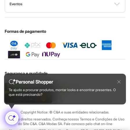
Babuche
Fale conosco
Minha C&A
Eventos
Ouvidoria / Relatórios
Botas
Privacidade
Chinelos
Nossas lojas
Especial Dia dos Pais
Cupons de desconto
Configuração de cookies
Educação financeira
Pantufas
Nossas lojas plus size
Sandálias
Cartão presente
Minha privacidade
Sustentabilidade
Tênis
Sobre o cartão presente
Central de ética
Formas de pagamento
Marcas
Beira Rio
Cartago
Grendene
Havaianas
Ipanema
Moleca
Oneself
Segurança e qualidade
Redley
Rider
Personal Shopper
Via Uno
Vizzano
Te ajudo a procurar produtos, montar looks e encontrar presentes. O
que está precisando?
Zaxy
Esportivo
Novidades
Calças
Copyright Notice: © C&A e suas entidades relacionadas.
Casacos e Jaquetas
Todos os direitos reservados. Conheça nossos Termos e Condições de Uso
Casacos e Jaquetas
do Site C&A. C&A Modas SA. Fale conosco pelo chat on-line
Plus size