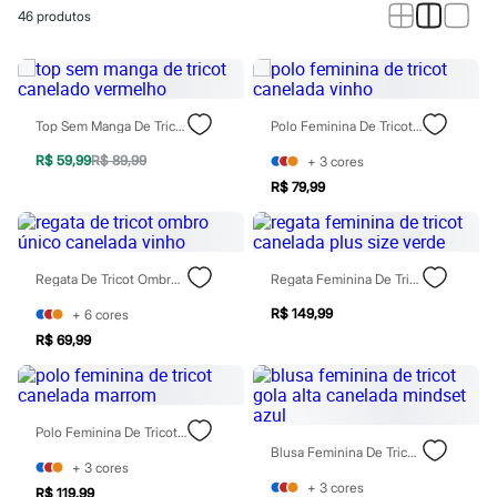
Calças
46
produtos
Casacos e Jaquetas
Jeans
Macacões
Saias
Shorts e Bermudas
Vestidos
Top Sem Manga De Tricot Canelado Vermelho
Polo Feminina De Tricot Canelada Vinho
Acessórios
Bolsas
R$ 59,99
R$ 89,99
+
3
cores
Bonés e Chapéus
R$ 79,99
Bijoux
Cintos
Óculos
Relógios
Regata De Tricot Ombro Único Canelada Vinho
Regata Feminina De Tricot Canelada Plus Size Verde
Calçados
Botas
R$ 149,99
+
6
cores
Chinelos
Rasteirinhas
R$ 69,99
Sandálias
Sapatilhas
Tênis
Marcas
Polo Feminina De Tricot Canelada Marrom
City
Blusa Feminina De Tricot Gola Alta Canelada Mindset Azul
Clock House
+
3
cores
Mindset
+
3
cores
R$ 119,99