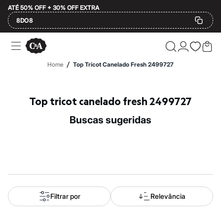
ATÉ 50% OFF + 30% OFF EXTRA
8DO8
Ofertas
Compre por Departamento
Feminino
/
Home
Top Tricot Canelado Fresh 2499727
Masculino
Infantil
Calçados
Mindse7
Top tricot canelado fresh 2499727
Plus Size
Até 20% off
buscas sugeridas
Até 40% off
Até 60% off
A partir de 60% off
Feminino
Em alta
Inverno
Alfaiataria
Novidades
Roupas
Filtrar por
Relevância
Blusas e Camisetas
Básicos