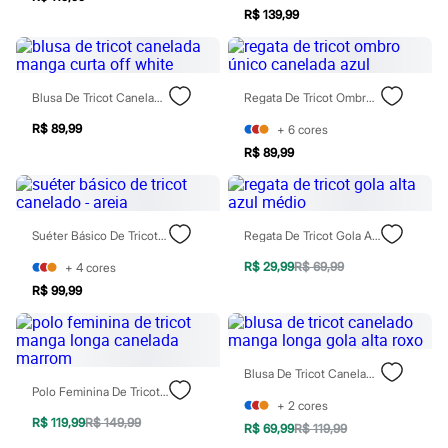
Sawary
R$ 139,99
Yessica
Moda esportiva
Acessórios
Blusas
Calçados
Blusa De Tricot Canelada Manga Curta Off White
Regata De Tricot Ombro Único Canelada Azul
Leggings
Shorts e Bermudas
R$ 89,99
+
6
cores
Tops
R$ 89,99
Moda íntima
Calcinhas
Cintas e Modeladores
Meias
Suéter Básico De Tricot Canelado - Areia
Regata De Tricot Gola Alta Azul Médio
Pijamas
Sutiãs e Tops
R$ 29,99
R$ 69,99
+
4
cores
Moda praia
Biquínis
R$ 99,99
Maiôs
Saídas de praia
Personagens
Plus size
Blusa De Tricot Canelado Manga Longa Gola Alta Roxo
Blusas e Camisetas
Polo Feminina De Tricot Manga Longa Canelada Marrom
Calças
+
2
cores
Casacos e Jaquetas
R$ 119,99
R$ 149,99
R$ 69,99
R$ 119,99
Jeans