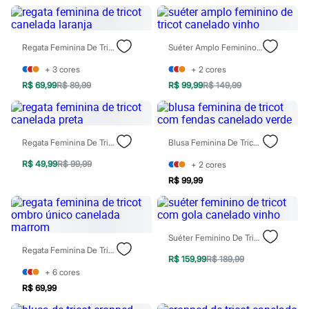
Rasteirinhas
Sandálias
Tênis
Diversão
Regata Feminina De Tricot Canelada Laranja
Suéter Amplo Feminino De Tricot Canelado Vinho
Marcas
Baby Club
+
3
cores
+
2
cores
Fifteen
R$ 69,99
R$ 89,99
R$ 99,99
R$ 149,99
Miss Fifteen
Palomino
Moda íntima
Calcinhas
Regata Feminina De Tricot Canelada Preta
Blusa Feminina De Tricot Com Fendas Canelado Verde
Cuecas
Meias
R$ 49,99
R$ 99,99
+
2
cores
Pijamas
R$ 99,99
Moda praia
Biquínis e Maiôs
Blusas de proteção
Sungas
Personagens
Suéter Feminino De Tricot Com Gola Canelado Vinho
Bluey
Regata Feminina De Tricot Ombro Único Canelada Marrom
Disney
R$ 159,99
R$ 189,99
Hello Kitty
+
6
cores
Homem Aranha
R$ 69,99
Minecraft
Naruto