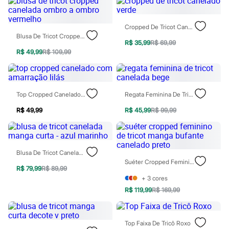
Patrulha Canina
Sonic
Stitch
Cropped De Tricot Canelado Verde
Beleza
Blusa De Tricot Cropped Canelada Ombro A Ombro Vermelho
R$ 35,99
R$ 69,99
Kits
R$ 49,99
R$ 109,99
Perfumes árabes
Novidades
Cabelos
Condicionador
Escovas e Pentes
Top Cropped Canelado Com Amarração Lilás
Regata Feminina De Tricot Canelada Bege
Finalizadores
Shampoo
R$ 49,99
R$ 45,99
R$ 99,99
Tratamento
Cuidados com o corpo
Hidratante
Protetor solar
Blusa De Tricot Canelada Manga Curta - Azul Marinho
Tratamento
Suéter Cropped Feminino De Tricot Manga Bufante Canelado Preto
Cuidados com o rosto
R$ 79,99
R$ 89,99
Esfoliante
+
3
cores
Hidratante
R$ 119,99
R$ 169,99
Protetor solar
Tônicos
Maquiagens
Base
Top Faixa De Tricô Roxo
Batom