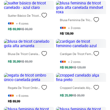
Moda esportiva
Shorts e Saias
Vestidos
Masculino
Suéter Básico De Tricot Canelado - Azul Claro
Em alta
Blusa Feminina De Tricot Gola Alta Canelada Mindset Roxa
Dia dos Pais
+
4
cores
Inverno
+
3
cores
R$ 69,99
R$ 99,99
Novidades
R$ 139,99
Roupas
Bermudas
Camisas
Calças
Blusa De Tricot Canelado Gola Alta Amarela
Cardigan De Tricot Feminino Canelado Azul
Camisetas e Regatas
Casacos e Jaquetas
R$ 35,99
R$ 89,99
+
2
cores
Jeans
Polos
R$ 99,99
R$ 129,99
Acessórios
Bolsas e Mochilas
Chapéus e Bonés
Cintos
Regata De Tricot Ombro Único Canelada Preta
Cropped Canelado Alça Fina Preto
Carteiras
Óculos
R$ 25,99
R$ 39,99
+
6
cores
Relógios
R$ 89,99
Calçados
Botas