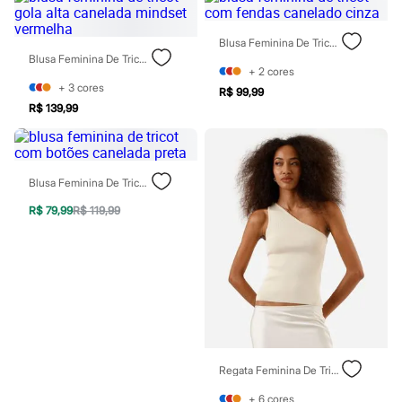
Chinelos
Sapatos
Sandálias e Papetes
Blusa Feminina De Tricot Com Fendas Canelado Cinza
Tênis
Blusa Feminina De Tricot Gola Alta Canelada Mindset Vermelha
Moda esportiva
+
2
cores
Acessórios
+
3
cores
R$ 99,99
Bermudas
R$ 139,99
Camisetas
Calças
Calçados
Regatas
Blusa Feminina De Tricot Com Botões Canelada Preta
Moda íntima
Cuecas
R$ 79,99
R$ 119,99
Meias
Pijamas
Moda praia
Personagens
Plus size
Blusas e Camisetas
Calças
Camisas
Casacos e Jaquetas
Jeans
Regata Feminina De Tricot Ombro Único Canelada Bege
Moda esportiva
Shorts e Bermudas
+
6
cores