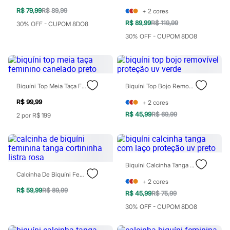
Botas
R$ 79,99
R$ 89,99
+
2
cores
Chinelos
R$ 89,99
R$ 119,99
Pantufas
30% OFF - CUPOM 8DO8
Rasteirinhas
30% OFF - CUPOM 8DO8
Sandálias
Tênis
Diversão
Marcas
Baby Club
Biquíni Top Meia Taça Feminino Canelado Preto
Biquíni Top Bojo Removível Proteção Uv Verde
Fifteen
Miss Fifteen
R$ 99,99
+
2
cores
Palomino
R$ 45,99
R$ 69,99
2 por R$ 199
Moda íntima
Calcinhas
Cuecas
Meias
Pijamas
Moda praia
Biquíni Calcinha Tanga Com Laço Proteção Uv Preto
Biquínis e Maiôs
Calcinha De Biquíni Feminina Tanga Cortininha Listra Rosa
Blusas de proteção
+
2
cores
Sungas
R$ 59,99
R$ 89,99
R$ 45,99
R$ 75,99
Personagens
30% OFF - CUPOM 8DO8
Bluey
Disney
Hello Kitty