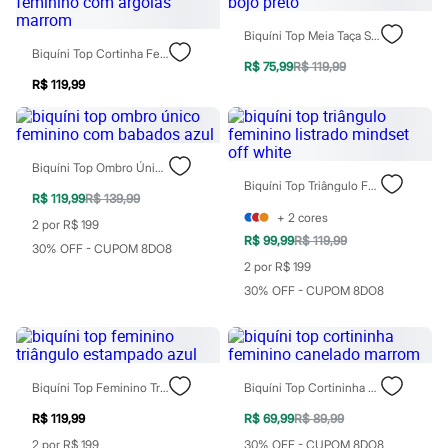
Calças
Casacos e Jaquetas
Biquíni Top Meia Taça Sem Bojo Preto
Jeans
Biquíni Top Cortinha Feminino Com Argolas Marrom
Moda esportiva
R$ 75,99
R$ 119,99
Shorts e Saias
R$ 119,99
Vestidos
Masculino
Em alta
Dia dos Pais
Inverno
Biquíni Top Ombro Único Feminino Com Babados Azul
Novidades
Biquíni Top Triângulo Feminino Listrado Mindset Off White
R$ 119,99
R$ 139,99
Roupas
+
2
cores
Bermudas
2 por R$ 199
Camisas
R$ 99,99
R$ 119,99
30% OFF - CUPOM 8DO8
Calças
2 por R$ 199
Camisetas e Regatas
30% OFF - CUPOM 8DO8
Casacos e Jaquetas
Jeans
Polos
Acessórios
Bolsas e Mochilas
Chapéus e Bonés
Biquíni Top Feminino Triângulo Estampado Azul
Biquíni Top Cortininha Feminino Canelado Marrom
Cintos
Carteiras
R$ 119,99
R$ 69,99
R$ 89,99
Óculos
2 por R$ 199
30% OFF - CUPOM 8DO8