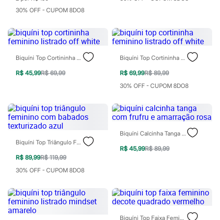
Relógios
30% OFF - CUPOM 8DO8
Calçados
Botas
Chinelos
Sapatos
Sandálias e Papetes
Tênis
Biquíni Top Cortininha Feminino Listrado Off White
Biquíni Top Cortininha Feminino Listrado Off White
Moda esportiva
R$ 45,99
R$ 69,99
R$ 69,99
R$ 89,99
Acessórios
Bermudas
30% OFF - CUPOM 8DO8
Camisetas
Calças
Calçados
Regatas
Moda íntima
Biquíni Calcinha Tanga Com Frufru E Amarração Rosa
Cuecas
Biquíni Top Triângulo Feminino Com Babados Texturizado Azul
Meias
R$ 45,99
R$ 89,99
Pijamas
R$ 89,99
R$ 119,99
Moda praia
30% OFF - CUPOM 8DO8
Personagens
Plus size
Blusas e Camisetas
Calças
Camisas
Casacos e Jaquetas
Biquíni Top Faixa Feminino Decote Quadrado Vermelho