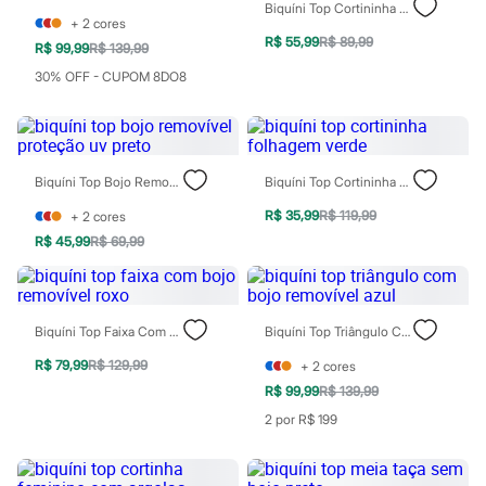
City
Biquíni Top Cortininha Bojo Removível Floral Proteção Uv Off White
Clock House
+
2
cores
Mindset
R$ 55,99
R$ 89,99
R$ 99,99
R$ 139,99
Sawary
30% OFF - CUPOM 8DO8
Yessica
Moda esportiva
Acessórios
Blusas
Calçados
Leggings
Biquíni Top Bojo Removível Proteção Uv Preto
Biquíni Top Cortininha Folhagem Verde
Shorts e Bermudas
R$ 35,99
R$ 119,99
+
2
cores
Tops
Moda íntima
R$ 45,99
R$ 69,99
Calcinhas
Cintas e Modeladores
Meias
Pijamas
Biquíni Top Faixa Com Bojo Removível Roxo
Biquíni Top Triângulo Com Bojo Removível Azul
Sutiãs e Tops
Moda praia
R$ 79,99
R$ 129,99
+
2
cores
Biquínis
R$ 99,99
R$ 139,99
Maiôs
Saídas de praia
2 por R$ 199
Personagens
Plus size
Blusas e Camisetas