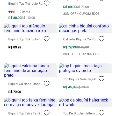
Jeans
Biquíni Top Triângulo Feminino Listrado Mindset Amarelo
Moda esportiva
R$ 69,99
R$ 79,99
Shorts e Bermudas
+
2
cores
30% OFF - CUPOM 8DO8
Todos os produtos
R$ 89,99
R$ 119,99
Infantil
Em alta
Arrumadinho para os meninos
Romântico para as meninas
Biquíni Top Triângulo Feminino Franzido Roxo
Calcinha Biquíni Conforto Miçangas Preta
Inverno
Novidades
R$ 89,99
R$ 79,99
R$ 89,99
Roupas menina
0 a 24 meses
30% OFF - CUPOM 8DO8
1 a 5 anos
4 a 12 anos
10 a 16 anos
Roupas menino
0 a 24 meses
Top Biquíni Meia Taça Proteção Uv Preto
1 a 5 anos
Biquíni Calcinha Tanga Feminino De Amarração Preto
4 a 12 anos
R$ 45,99
R$ 79,99
10 a 16 anos
R$ 79,99
Acessórios
Recém-nascido
Bolsas e Mochilas
Chapéus
Biquíni Top Faixa Feminino Com Alça Removível Laranja
Top De Biquíni Halterneck Off White
Calçados