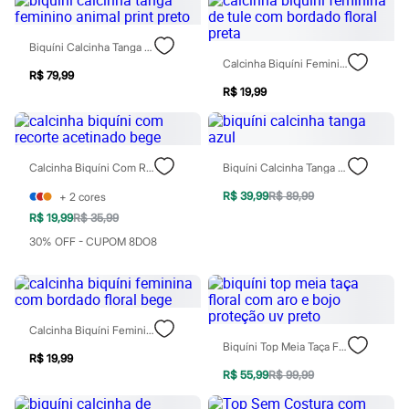
Homem Aranha
Minecraft
Naruto
Biquíni Calcinha Tanga Feminino Animal Print Preto
Patrulha Canina
Calcinha Biquíni Feminina De Tule Com Bordado Floral Preta
R$ 79,99
Sonic
R$ 19,99
Stitch
Beleza
Kits
Perfumes árabes
Novidades
Calcinha Biquíni Com Recorte Acetinado Bege
Biquíni Calcinha Tanga Azul
Cabelos
Condicionador
R$ 39,99
R$ 89,99
+
2
cores
Escovas e Pentes
R$ 19,99
R$ 35,99
Finalizadores
Shampoo
30% OFF - CUPOM 8DO8
Tratamento
Cuidados com o corpo
Hidratante
Protetor solar
Tratamento
Calcinha Biquíni Feminina Com Bordado Floral Bege
Cuidados com o rosto
Biquíni Top Meia Taça Floral Com Aro E Bojo Proteção Uv Preto
Esfoliante
R$ 19,99
Hidratante
R$ 55,99
R$ 99,99
Protetor solar
Tônicos