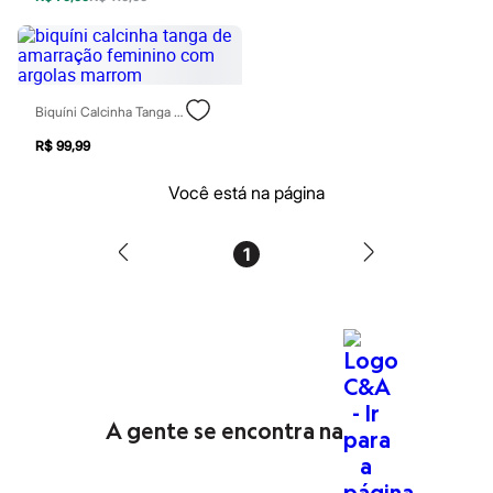
Real Techniques
Vizzela
Vult
Perfumes
Perfumes femininos
Perfumes infantis
Biquíni Calcinha Tanga De Amarração Feminino Com Argolas Marrom
Perfumes masculinos
Todos os produtos
R$ 99,99
Mindse7
Novidades
Você está na página
Blusas
Calças
Casacos e Jaquetas
1
Jeans
Saias
Shorts e Bermudas
T-shirt
Vestidos
Acessórios
Alfaiataria
Calçados
Guarda-roupa
A gente se encontra na
Moda esportiva
Plus size
Special Basics