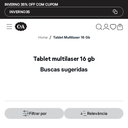
INVERNO 35% OFF COM CUPOM
INVERNO35
Ofertas
Compre por Departamento
Feminino
/
Home
Tablet Multilaser 16 Gb
Masculino
Infantil
Calçados
Mindse7
Tablet multilaser 16 gb
Plus Size
Até 20% off
buscas sugeridas
Até 40% off
Até 60% off
A partir de 60% off
Feminino
Em alta
Inverno
Alfaiataria
Novidades
Roupas
Filtrar por
Relevância
Blusas e Camisetas
Básicos