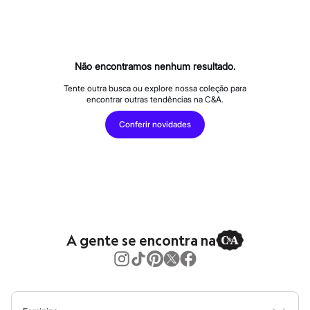
Calças
Casacos e Jaquetas
Jeans
Macacões
Saias
Shorts e Bermudas
Não encontramos nenhum resultado.
Vestidos
Acessórios
Tente outra busca ou explore nossa coleção para
encontrar outras tendências na C&A.
Bolsas
Bonés e Chapéus
Conferir novidades
Bijoux
Cintos
Óculos
Relógios
Calçados
Botas
Chinelos
Rasteirinhas
Sandálias
A gente se encontra na
Sapatilhas
Tênis
Marcas
City
Clock House
Mindset