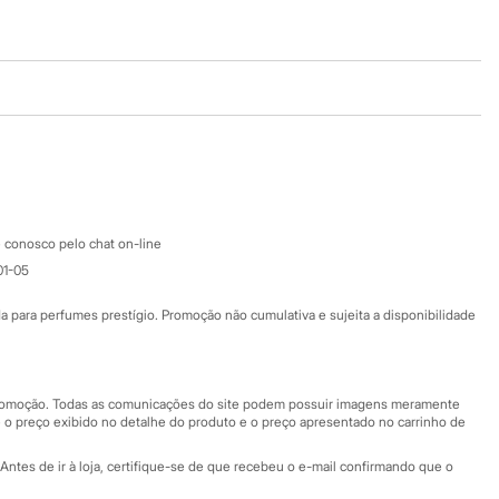
Baixe o app
Google store
Apple store
Atendimento
 conosco pelo chat on-line
01-05
Ajuda
Fale conosco
ara perfumes prestígio. Promoção não cumulativa e sujeita a disponibilidade
Nossas lojas
Nossas lojas plus size
Central de ética
 promoção. Todas as comunicações do site podem possuir imagens meramente
 o preço exibido no detalhe do produto e o preço apresentado no carrinho de
Eventos
Antes de ir à loja, certifique-se de que recebeu o e-mail confirmando que o