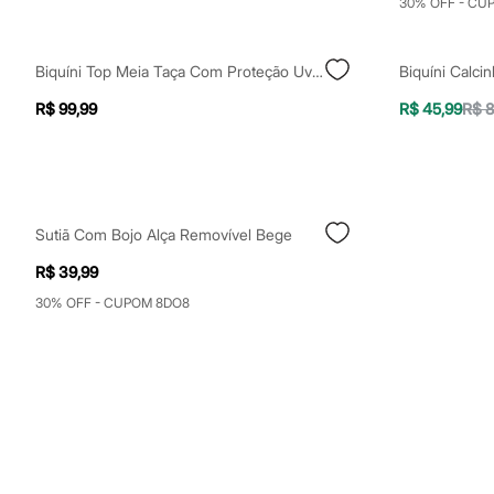
30% OFF - CU
Sapatos
Sandálias e Papetes
Tênis
Moda esportiva
Biquíni Top Meia Taça Com Proteção Uv50 Azul
Acessórios
R$ 99,99
R$ 45,99
R$ 8
Bermudas
Camisetas
Calças
Calçados
Regatas
Moda íntima
Cuecas
Sutiã Com Bojo Alça Removível Bege
Meias
Pijamas
R$ 39,99
Moda praia
30% OFF - CUPOM 8DO8
Personagens
Plus size
Blusas e Camisetas
Calças
Camisas
Casacos e Jaquetas
Jeans
Moda esportiva
Shorts e Bermudas
Todos os produtos