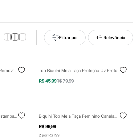
Filtrar por
Relevância
Biquíni Top Triângulo Com Bojo Removível Azul
Top Biquíni Meia Taça Proteção Uv Preto
R$ 45,99
R$ 79,99
Biquíni Top Feminino Triângulo Estampado Azul
Biquíni Top Meia Taça Feminino Canelado Preto
R$ 99,99
2 por R$ 199