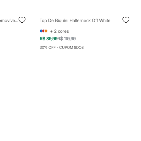
Sutiã Top Feminino Com Bojo Removível Micro Naked Bege
Top De Biquíni Halterneck Off White
+
2
cores
R$ 89,99
R$ 119,99
30% OFF - CUPOM 8DO8