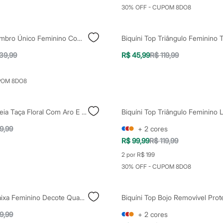
30% OFF - CUPOM 8DO8
Biquíni Top Ombro Único Feminino Com Babados Azul
39,99
R$ 45,99
R$ 119,99
POM 8DO8
Biquíni Top Meia Taça Floral Com Aro E Bojo Proteção Uv Preto
9,99
+
2
cores
R$ 99,99
R$ 119,99
2 por R$ 199
30% OFF - CUPOM 8DO8
Biquíni Top Faixa Feminino Decote Quadrado Vermelho
9,99
+
2
cores