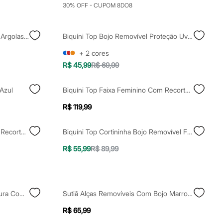
30% OFF - CUPOM 8DO8
Biquíni Top Faixa Feminino Com Argolas Sem Alça Marrom
Biquíni Top Bojo Removível Proteção Uv Verde
+
2
cores
R$ 45,99
R$ 69,99
 Azul
Biquíni Top Faixa Feminino Com Recorte Marrom
R$ 119,99
Biquíni Top Faixa Feminino Com Recorte E Alças Removíveis Preto
Biquíni Top Cortininha Bojo Removível Floral Proteção Uv Off White
R$ 55,99
R$ 89,99
Top Tomara Que Caia Sem Costura Com Bojo Removível Preto
Sutiã Alças Removíveis Com Bojo Marrom
R$ 65,99