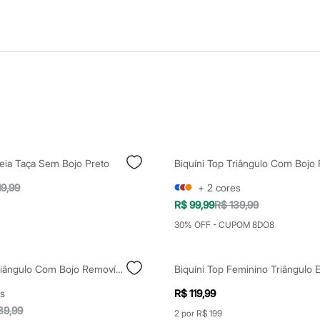
Meia Taça Sem Bojo Preto
19,99
+
2
cores
R$ 99,99
R$ 139,99
30% OFF - CUPOM 8DO8
Biquíni Top Triângulo Com Bojo Removível Azul
s
R$ 119,99
39,99
2 por R$ 199