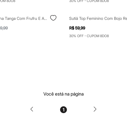
POM 8DO8
30% OFF - CUPOM 8DO8
Biquíni Calcinha Tanga Com Frufru E Amarração Rosa
9,99
R$ 59,99
30% OFF - CUPOM 8DO8
Você está na página
1