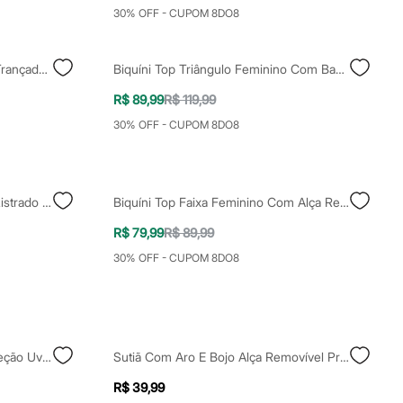
30% OFF - CUPOM 8DO8
Biquíni Top Triângulo Feminino Trançado Acetinado Bege
Biquíni Top Triângulo Feminino Com Babados Texturizado Azul
R$ 89,99
R$ 119,99
30% OFF - CUPOM 8DO8
Biquíni Top Triângulo Feminino Listrado Mindset Off White
Biquíni Top Faixa Feminino Com Alça Removível Laranja
R$ 79,99
R$ 89,99
30% OFF - CUPOM 8DO8
Biquíni Top Bojo Removível Proteção Uv Preto
Sutiã Com Aro E Bojo Alça Removível Preto
R$ 39,99