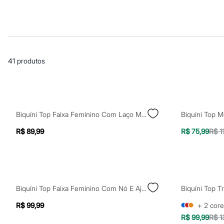
Casacos e Jaquetas
Jeans
Macacões
Saias
Shorts e Bermudas
Vestidos
Acessórios
41
produtos
Bolsas
Bonés e Chapéus
Bijoux
Cintos
Óculos
Relógios
Biquíni Top Faixa Feminino Com Laço Marrom
Biquíni Top 
Calçados
Botas
R$ 89,99
R$ 75,99
R$ 1
Chinelos
Rasteirinhas
Sandálias
Sapatilhas
Tênis
Marcas
Biquíni Top Faixa Feminino Com Nó E Ajuste Lateral Azul
City
Clock House
R$ 99,99
+
2
core
Mindset
R$ 99,99
R$ 1
Sawary