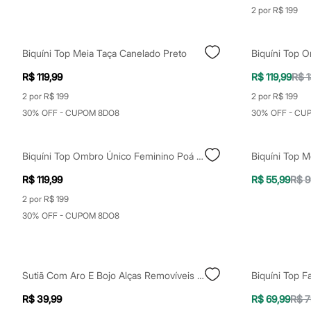
Yessica
2 por R$ 199
Moda esportiva
Acessórios
Blusas
Biquíni Top Meia Taça Canelado Preto
Calçados
Leggings
R$ 119,99
R$ 119,99
R$ 1
Shorts e Bermudas
Tops
2 por R$ 199
2 por R$ 199
Moda íntima
30% OFF - CUPOM 8DO8
30% OFF - CU
Calcinhas
Cintas e Modeladores
Meias
Pijamas
Biquíni Top Ombro Único Feminino Poá Vinho
Sutiãs e Tops
Moda praia
R$ 119,99
R$ 55,99
R$ 9
Biquínis
2 por R$ 199
Maiôs
Saídas de praia
30% OFF - CUPOM 8DO8
Personagens
Plus size
Blusas e Camisetas
Calças
Sutiã Com Aro E Bojo Alças Removíveis Branco
Casacos e Jaquetas
Jeans
R$ 39,99
R$ 69,99
R$ 7
Moda esportiva