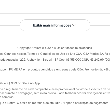
Serviços
Exibir mais informações
Tipos de serviços
o C&A
Clique e retire
Trocas e devoluções
ograma
Copyright Notice: © C&A e suas entidades relacionadas.
Formas de pagamento
dos. Conheça nossos Termos e Condições de Uso do Site C&A. C&A Modas SA. Fale
Todas as vantagens
ay
eda Araguaia, 1222, Alphaville - Barueri - SP Cep: 06455-000 CNPJ 45.242.914/00
Minha C&A
rtão
Cupons de desconto
cupom PRIMEIRA em produtos vendidos e entregues pela C&A. Promoção não válida p
Cartão presente
atórios
Sobre o cartão presente
nceira
l de R$ 9,99 no Site e no App.
de
iba o regulamento de cada campanha e ação promocional na vitrine específica da
iar durante a navegação, sem aviso prévio. Pode também ocorrer divergência entre
de compras.
 e Retire. O prazo de retirada é de até 1 dia útil após a aprovação do pagamento. 