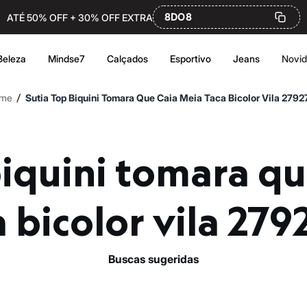
8DO8
ATÉ 50% OFF + 30% OFF EXTRA
Beleza
Mindse7
Calçados
Esportivo
Jeans
Novi
/
me
Sutia Top Biquini Tomara Que Caia Meia Taca Bicolor Vila 279
a bicolor vila 279
buscas sugeridas