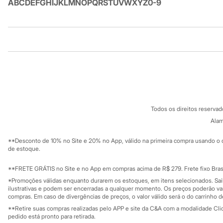
A
B
C
D
E
F
G
H
I
J
K
L
M
N
O
P
Q
R
S
T
U
V
W
X
Y
Z
0-9
Sandálias
Tênis
Diversão
Marcas
Baby Club
Institucional
Produtos
Fifteen
Miss Fifteen
Sobre a C&A
Cartão C&A
Palomino
Sobre o cartã
Fornecedores
Moda íntima
Calcinhas
Termos e condições
C&A&VC
Cuecas
Conheça o pr
Política de privacidade
Meias
Todos os direitos reserva
Trabalhe conosco
C&A Pay
Pijamas
Sobre o C&A P
Alam
Moda praia
Sustentabilidade
Biquínis e Maiôs
Solicite seu ca
Mapa do site
Blusas de proteção
**Desconto de 10% no Site e 20% no App, válido na primeira compra usando o 
Governança
Investidores
de estoque.
Sungas
Ouvidoria / Rel
Personagens
Sala de imprensa
Bluey
Educação fina
**FRETE GRÁTIS no Site e no App em compras acima de R$ 279. Frete fixo Brasi
Privacidade
Disney
Sustentabilida
*Promoções válidas enquanto durarem os estoques, em itens selecionados. Sa
Configuração de cookies
Hello Kitty
ilustrativas e podem ser encerradas a qualquer momento. Os preços poderão var
Homem Aranha
Minha privacidade
compras. Em caso de divergências de preços, o valor válido será o do carrinho 
Minecraft
**Retire suas compras realizadas pelo APP e site da C&A com a modalidade Clique
Naruto
pedido está pronto para retirada.
Patrulha Canina