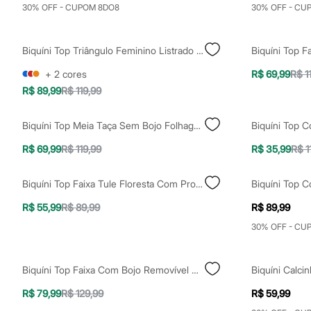
Shorts e Saias
30% OFF - CUPOM 8DO8
30% OFF - CU
Vestidos
Masculino
Em alta
Biquíni Top Triângulo Feminino Listrado Mindset Amarelo
Biquíni Top 
Dia dos Pais
Inverno
+
2
cores
R$ 69,99
R$ 1
Novidades
R$ 89,99
R$ 119,99
Roupas
Bermudas
Camisas
Biquíni Top Meia Taça Sem Bojo Folhagem Verde
Biquíni Top C
Calças
Camisetas e Regatas
R$ 69,99
R$ 119,99
R$ 35,99
R$ 1
Casacos e Jaquetas
Jeans
Polos
Biquíni Top Faixa Tule Floresta Com Proteção Uv50+ Verde
Acessórios
Bolsas e Mochilas
R$ 55,99
R$ 89,99
R$ 89,99
Chapéus e Bonés
30% OFF - CU
Cintos
Carteiras
Óculos
Relógios
Biquíni Top Faixa Com Bojo Removível Roxo
Calçados
Botas
R$ 79,99
R$ 129,99
R$ 59,99
Chinelos