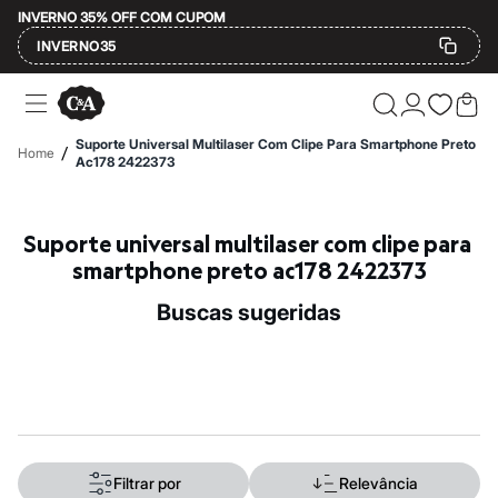
INVERNO 35% OFF COM CUPOM
INVERNO35
Ofertas
Compre por Departamento
Feminino
Suporte Universal Multilaser Com Clipe Para Smartphone Preto
/
Home
Masculino
Ac178 2422373
Infantil
Calçados
Mindse7
Suporte universal multilaser com clipe para 
Plus Size
Até 20% off
smartphone preto ac178 2422373
Até 40% off
Até 60% off
buscas sugeridas
A partir de 60% off
Feminino
Em alta
Inverno
Alfaiataria
Novidades
Roupas
Blusas e Camisetas
Básicos
Filtrar por
Relevância