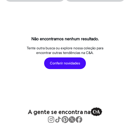
Calças
Casacos e Jaquetas
Jeans
Macacões
Saias
Shorts e Bermudas
Vestidos
Acessórios
Não encontramos nenhum resultado.
Bolsas
Bonés e Chapéus
Tente outra busca ou explore nossa coleção para
Bijoux
encontrar outras tendências na C&A.
Cintos
Óculos
Conferir novidades
Relógios
Calçados
Botas
Chinelos
Rasteirinhas
Sandálias
Sapatilhas
Tênis
Marcas
A gente se encontra na
City
Clock House
Mindset