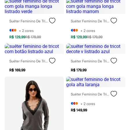
Sapatos
Sandálias e Papetes
Tênis
Moda esportiva
Suéter Feminino De Tricot Com Gola Manga Longa Listrado Verde
Suéter Feminino De Tricot Com Gola Manga Longa Listrado Marrom
Acessórios
Bermudas
+
2
cores
+
2
cores
Camisetas
R$ 129,99
R$ 179,99
R$ 129,99
R$ 179,99
Calças
Calçados
Regatas
Moda íntima
Cuecas
Suéter Feminino De Tricot Com Botão Listrado Azul
Suéter Feminino De Tricot Decote V Listrado Azul
Meias
R$ 169,99
R$ 179,99
Pijamas
Moda praia
Personagens
Plus size
Blusas e Camisetas
Suéter Feminino De Tricot Gola Alta Laranja
Calças
Camisas
+
2
cores
Casacos e Jaquetas
R$ 149,99
Jeans
Moda esportiva
Shorts e Bermudas
Todos os produtos