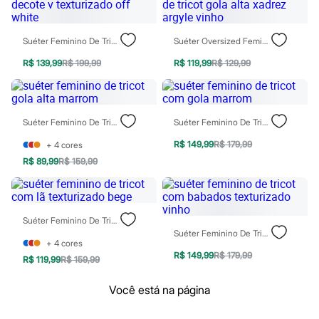
Chinelos
Pantufas
Rasteirinhas
Suéter Feminino De Tricot Decote V Texturizado Off White
Suéter Oversized Feminino De Tricot Gola Alta Xadrez Argyle Vinho
Sandálias
Sapatilhas
R$ 139,99
R$ 199,99
R$ 119,99
R$ 129,99
Sapatos
Scarpin
Tamancos
Tênis
Masculino
Suéter Feminino De Tricot Gola Alta Marrom
Suéter Feminino De Tricot Com Gola Marrom
Chinelos
Sandálias
R$ 149,99
R$ 179,99
+
4
cores
Sapatênis
R$ 89,99
R$ 159,99
Sapatos
Tênis
Menina
Babuche
Suéter Feminino De Tricot Com Lã Texturizado Bege
Botas
Suéter Feminino De Tricot Com Babados Texturizado Vinho
Chinelos
+
4
cores
Pantufas
R$ 149,99
R$ 179,99
Sandálias
R$ 119,99
R$ 159,99
Sapatilhas
Tênis
Você está na página
Menino
Babuche