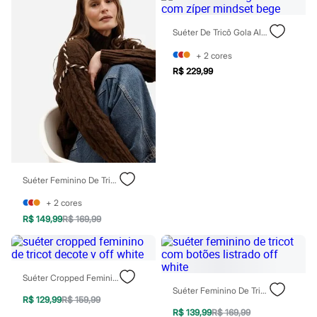
Sandálias
Tênis
Suéter De Tricô Gola Alta Com Zíper Mindset Bege
Diversão
Marcas
+
2
cores
Baby Club
R$ 229,99
Fifteen
Miss Fifteen
Palomino
Moda íntima
Calcinhas
Cuecas
Meias
Pijamas
Moda praia
Suéter Feminino De Tricot Gola Alta Com Bordado Texturizado Marrom
Biquínis e Maiôs
Blusas de proteção
+
2
cores
Sungas
R$ 149,99
R$ 169,99
Personagens
Bluey
Disney
Hello Kitty
Homem Aranha
Suéter Cropped Feminino De Tricot Decote V Off White
Minecraft
Suéter Feminino De Tricot Com Botões Listrado Off White
R$ 129,99
R$ 159,99
Naruto
R$ 139,99
R$ 169,99