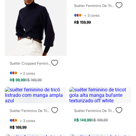
Moda esportiva
Suéter Feminino De Tricô Listrado Com Manga Ampla Verde
Shorts e Saias
Vestidos
+
3
cores
Masculino
R$ 159,99
Em alta
Inverno
Novidades
Roupas
Bermudas
Camisas
Calças
Camisetas e Regatas
Suéter Cropped Feminino De Tricot Manga Bufante Canelado Azul
Casacos e Jaquetas
+
2
cores
Jeans
Polos
R$ 99,99
R$ 169,99
Acessórios
Bolsas e Mochilas
Chapéus e Bonés
Cintos
Carteiras
Suéter Feminino De Tricô Listrado Com Manga Ampla Azul
Suéter Feminino De Tricot Gola Alta Manga Bufante Texturizado Off White
Óculos
Relógios
R$ 149,99
R$ 199,99
+
3
cores
Calçados
R$ 169,99
Botas
Chinelos