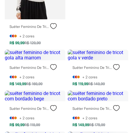
Blush
Corretivo
Gloss
Pó facial
Sombras
Suéter Feminino De Tricot Com Lurex Prateado
Al Wataniah
Banderas
+
2
cores
Beleza C&A
Boca Rosa
R$ 99,99
R$ 129,99
Bruna Tavares
Carolina Herrera
Ciclo
Fran by Franciny Ehlke
Suéter Feminino De Tricot Gola Alta Marrom
Suéter Feminino De Tricot Gola V Verde
Jean Paul Gaultier
Lancôme
+
2
cores
+
2
cores
Mari Maria
R$ 149,99
R$ 169,99
R$ 119,99
R$ 149,99
Mascavo
Niina Secrets
Océane
Payot
Rabanne
Suéter Feminino De Tricot Com Bordado Bege
Suéter Feminino De Tricot Com Bordado Preto
Real Techniques
Vizzela
+
2
cores
+
2
cores
Vult
R$ 99,99
R$ 119,99
R$ 149,99
R$ 179,99
Perfumes