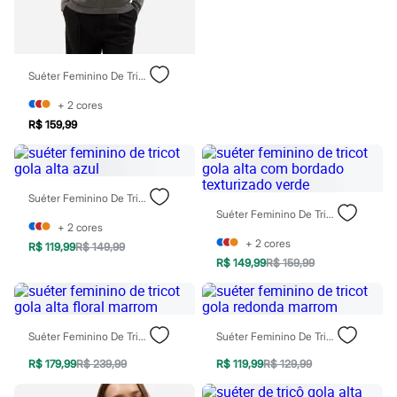
Infantil
Em alta
Arrumadinho para os meninos
Romântico para as meninas
Inverno
Suéter Feminino De Tricot Decote V Com Renda Cinza
Novidades
+
2
cores
Roupas menina
0 a 24 meses
R$ 159,99
1 a 5 anos
4 a 12 anos
10 a 16 anos
Roupas menino
Suéter Feminino De Tricot Gola Alta Azul
0 a 24 meses
Suéter Feminino De Tricot Gola Alta Com Bordado Texturizado Verde
1 a 5 anos
+
2
cores
4 a 12 anos
+
2
cores
R$ 119,99
R$ 149,99
10 a 16 anos
R$ 149,99
R$ 159,99
Acessórios
Recém-nascido
Bolsas e Mochilas
Chapéus
Calçados
Suéter Feminino De Tricot Gola Alta Floral Marrom
Suéter Feminino De Tricot Gola Redonda Marrom
Botas
Chinelos
R$ 179,99
R$ 239,99
R$ 119,99
R$ 129,99
Pantufas
Rasteirinhas