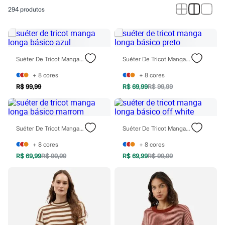
Calças
294
produtos
Casacos e Jaquetas
Jeans
Macacões
Saias
Shorts e Bermudas
Vestidos
Suéter De Tricot Manga Longa Básico Azul
Suéter De Tricot Manga Longa Básico Preto
Acessórios
Bolsas
+
8
cores
+
8
cores
Bonés e Chapéus
R$ 99,99
R$ 69,99
R$ 99,99
Bijoux
Cintos
Óculos
Relógios
Suéter De Tricot Manga Longa Básico Marrom
Suéter De Tricot Manga Longa Básico Off White
Calçados
Botas
+
8
cores
+
8
cores
Chinelos
Rasteirinhas
R$ 69,99
R$ 99,99
R$ 69,99
R$ 99,99
Sandálias
Sapatilhas
Tênis
Marcas
City
Clock House
Mindset