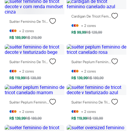
Perfumes femininos
Perfumes infantis
Perfumes masculinos
Cardigan De Tricot Feminino Canelado Azul
Todos os produtos
Suéter Feminino De Tricot Decote V Com Renda Mindset Cinza
Mindse7
+
2
cores
Novidades
+
2
cores
Blusas
R$ 99,99
R$ 129,99
Calças
R$ 189,99
R$ 219,99
Casacos e Jaquetas
Jeans
Saias
Shorts e Bermudas
Suéter Feminino De Tricot Decote V Texturizado Bege
Suéter Peplum Feminino De Tricot Canelado Rosa
T-shirt
Vestidos
+
2
cores
+
2
cores
Acessórios
R$ 119,99
R$ 139,99
R$ 139,99
R$ 189,99
Alfaiataria
Calçados
Guarda-roupa
Moda esportiva
Plus size
Suéter Peplum Feminino De Tricot Canelado Marrom
Suéter Feminino De Tricot Decote V Texturizado Azul
Special Basics
Calçados
+
2
cores
+
2
cores
Novidades
R$ 139,99
R$ 189,99
R$ 119,99
R$ 139,99
Feminino
Botas