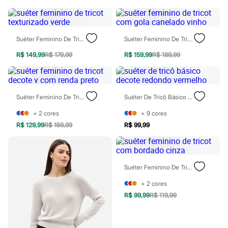
Patrulha Canina
Sonic
Stitch
Beleza
Kits
Suéter Feminino De Tricot Texturizado Verde
Suéter Feminino De Tricot Com Gola Canelado Vinho
Perfumes árabes
Novidades
R$ 149,99
R$ 179,99
R$ 159,99
R$ 189,99
Cabelos
Condicionador
Escovas e Pentes
Finalizadores
Suéter Feminino De Tricot Decote V Com Renda Preto
Suéter De Tricô Básico Decote Redondo Vermelho
Shampoo
Tratamento
+
2
cores
+
9
cores
Cuidados com o corpo
R$ 129,99
R$ 159,99
R$ 99,99
Hidratante
Protetor solar
Tratamento
Cuidados com o rosto
Esfoliante
Suéter Feminino De Tricot Com Bordado Cinza
Hidratante
Protetor solar
+
2
cores
Tônicos
R$ 99,99
R$ 119,99
Maquiagens
Base
Batom