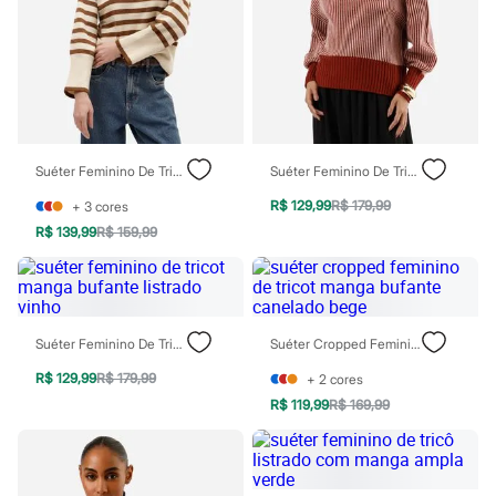
Sawary
Yessica
Moda esportiva
Acessórios
Blusas
Calçados
Leggings
Shorts e Bermudas
Tops
Suéter Feminino De Tricô Listrado Com Manga Ampla Marrom
Suéter Feminino De Tricot Manga Bufante Listrado Vinho
Moda íntima
R$ 129,99
R$ 179,99
Calcinhas
+
3
cores
Cintas e Modeladores
R$ 139,99
R$ 159,99
Meias
Pijamas
Sutiãs e Tops
Moda praia
Biquínis
Suéter Feminino De Tricot Manga Bufante Listrado Vinho
Suéter Cropped Feminino De Tricot Manga Bufante Canelado Bege
Maiôs
Saídas de praia
R$ 129,99
R$ 179,99
+
2
cores
Personagens
R$ 119,99
R$ 169,99
Plus size
Blusas e Camisetas
Calças
Casacos e Jaquetas
Jeans