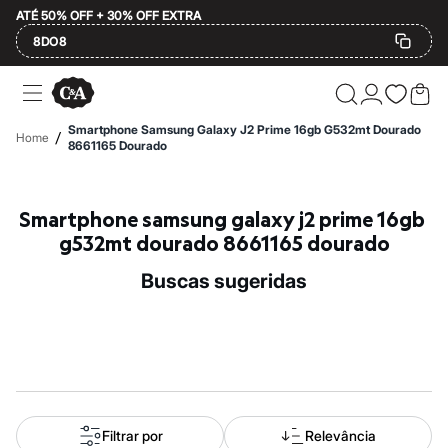
ATÉ 50% OFF + 30% OFF EXTRA
8DO8
Ofertas
Compre por Departamento
Feminino
Smartphone Samsung Galaxy J2 Prime 16gb G532mt Dourado
/
Home
Masculino
8661165 Dourado
Infantil
Calçados
Mindse7
Smartphone samsung galaxy j2 prime 16gb 
Plus Size
Até 20% off
g532mt dourado 8661165 dourado
Até 40% off
Até 60% off
buscas sugeridas
A partir de 60% off
Feminino
Em alta
Inverno
Alfaiataria
Novidades
Roupas
Blusas e Camisetas
Básicos
Filtrar por
Relevância