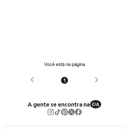
Moda esportiva
Shorts e Saias
Vestidos
Masculino
Em alta
Dia dos Pais
Inverno
Novidades
Roupas
Bermudas
Camisas
Calças
Camisetas e Regatas
Você está na página
Casacos e Jaquetas
Jeans
Polos
1
Acessórios
Bolsas e Mochilas
Chapéus e Bonés
Cintos
A gente se encontra na
Carteiras
Óculos
Relógios
Calçados
Botas