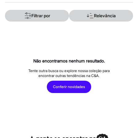
Calças
Casacos e Jaquetas
Jeans
Filtrar por
Relevância
Macacões
Saias
Shorts e Bermudas
Vestidos
Acessórios
Bolsas
Bonés e Chapéus
Bijoux
Não encontramos nenhum resultado.
Cintos
Óculos
Tente outra busca ou explore nossa coleção para
Relógios
encontrar outras tendências na C&A.
Calçados
Botas
Conferir novidades
Chinelos
Rasteirinhas
Sandálias
Sapatilhas
Tênis
Marcas
City
Clock House
Mindset