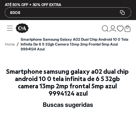
ATÉ 50% OFF + 30% OFF EXTRA
8DO8
Ofertas
Compre por Departamento
Feminino
Smartphone Samsung Galaxy A02 Dual Chip Android 10 0 Tela
Masculino
/
Home
Infinita De 6 5 32gb Camera 13mp 2mp Frontal 5mp Azul
Infantil
9994124 Azul
Calçados
Mindse7
Plus Size
Smartphone samsung galaxy a02 dual chip 
Até 20% off
Até 40% off
android 10 0 tela infinita de 6 5 32gb 
Até 60% off
camera 13mp 2mp frontal 5mp azul 
A partir de 60% off
9994124 azul
Feminino
Em alta
Inverno
buscas sugeridas
Alfaiataria
Novidades
Roupas
Blusas e Camisetas
Básicos