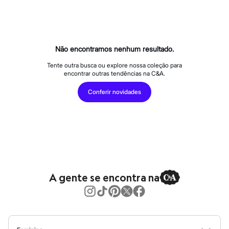
Calças
Casacos e Jaquetas
Jeans
Macacões
Saias
Shorts e Bermudas
Não encontramos nenhum resultado.
Vestidos
Acessórios
Tente outra busca ou explore nossa coleção para
encontrar outras tendências na C&A.
Bolsas
Bonés e Chapéus
Conferir novidades
Bijoux
Cintos
Óculos
Relógios
Calçados
Botas
Chinelos
Rasteirinhas
Sandálias
A gente se encontra na
Sapatilhas
Tênis
Marcas
City
Clock House
Mindset