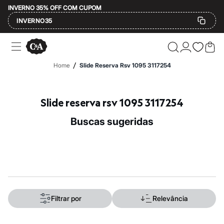
INVERNO 35% OFF COM CUPOM
INVERNO35
Ofertas
Compre por Departamento
Feminino
/
Home
Slide Reserva Rsv 1095 3117254
Masculino
Infantil
Calçados
Mindse7
Slide reserva rsv 1095 3117254
Plus Size
Até 20% off
buscas sugeridas
Até 40% off
Até 60% off
A partir de 60% off
Feminino
Em alta
Inverno
Alfaiataria
Novidades
Roupas
Filtrar por
Relevância
Blusas e Camisetas
Básicos