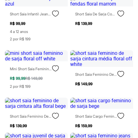
Sawary
Yessica
Moda esportiva
Short Saia Infantil Jeans Azul
Short Saia De Sarja Com Fendas Floral Marrom
Acessórios
Blusas
R$ 99,99
R$ 139,99
Calçados
4 a 12 anos
Leggings
2 por R$ 199
Shorts e Bermudas
Tops
Moda íntima
Calcinhas
Cintas e Modeladores
Meias
Mini Short Saia Feminino De Sarja Floral Off White
Pijamas
Short Saia Feminino De Sarja Cintura Média Floral Off White
Sutiãs e Tops
R$ 99,99
R$ 149,99
Moda praia
R$ 149,99
2 por R$ 199
Biquínis
Maiôs
Saídas de praia
Personagens
Plus size
Short Saia Feminino De Sarja Cintura Alta Floral Bege
Short Saia Cargo Feminino De Sarja Bege
Blusas e Camisetas
Calças
R$ 139,99
R$ 159,99
Casacos e Jaquetas
Jeans