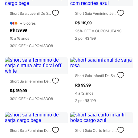
Moda esportiva
Shorts e Saias
Vestidos
Short Saia Juvenil De Sarja Cargo Bege
Short Saia Feminino Jeans Com Recortes Azul
Masculino
R$ 119,99
+
5
cores
Em alta
Dia dos Pais
R$ 139,99
25% OFF = CUPOM JEANS
Inverno
10 a 16 anos
2 por R$ 199
Novidades
Roupas
30% OFF - CUPOM 8DO8
Bermudas
Camisas
Calças
Camisetas e Regatas
Casacos e Jaquetas
Short Saia Infantil De Sarja Rosa
Jeans
Short Saia Feminino De Sarja Cintura Alta Floral Off White
Polos
R$ 99,99
Acessórios
R$ 159,99
4 a 12 anos
Bolsas e Mochilas
30% OFF - CUPOM 8DO8
2 por R$ 199
Chapéus e Bonés
Cintos
Carteiras
Óculos
Relógios
Calçados
Short Saia Feminino De Sarja Cargo Bege
Short Saia Curto Infantil Bolso Cargo Azul
Botas