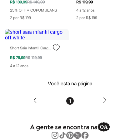
Chinelos
R$ 139,99
R$ 149,99
R$ 119,99
Sapatos
25% OFF = CUPOM JEANS
4 a 12 anos
Sandálias e Papetes
2 por R$ 199
2 por R$ 199
Tênis
Moda esportiva
Acessórios
Bermudas
Camisetas
Calças
Short Saia Infantil Cargo Off White
Calçados
R$ 79,99
R$ 119,99
Regatas
Moda íntima
4 a 12 anos
Cuecas
Meias
Pijamas
Você está na página
Moda praia
Personagens
Plus size
1
Blusas e Camisetas
Calças
Camisas
Casacos e Jaquetas
A gente se encontra na
Jeans
Moda esportiva
Shorts e Bermudas