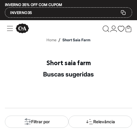
INVERNO 35% OFF COM CUPOM
INVERNO35
Ofertas
Compre por Departamento
Feminino
/
Home
Short Saia Farm
Masculino
Infantil
Calçados
Mindse7
Short saia farm
Plus Size
Até 20% off
buscas sugeridas
Até 40% off
Até 60% off
A partir de 60% off
Feminino
Em alta
Inverno
Alfaiataria
Novidades
Roupas
Filtrar por
Relevância
Blusas e Camisetas
Básicos