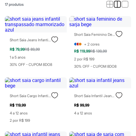
Calças
17
produtos
Casacos e Jaquetas
Jeans
Macacões
Saias
Shorts e Bermudas
Vestidos
Short Saia Feminino De Sarja Bege
Acessórios
Short Saia Jeans Infantil Transpassado Marmorizado Azul
Bolsas
+
2
cores
Bonés e Chapéus
R$ 79,99
R$ 89,99
R$ 119,99
R$ 139,99
Bijoux
1 a 5 anos
2 por R$ 199
Cintos
30% OFF - CUPOM 8DO8
Óculos
30% OFF - CUPOM 8DO8
Relógios
Calçados
Botas
Chinelos
Rasteirinhas
Short Saia Cargo Infantil Bege
Short Saia Infantil Jeans Azul
Sandálias
Sapatilhas
R$ 119,99
R$ 99,99
Tênis
4 a 12 anos
4 a 12 anos
Marcas
City
2 por R$ 199
Clock House
Mindset