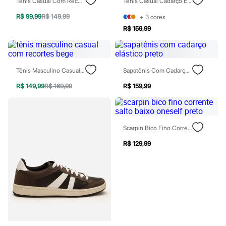
Tênis Casual Com Recorte Oneself Bege
Tênis Casual Cadarço Elástico Oneself Marrom
Chinelos
Sapatos
R$ 99,99
R$ 149,99
+
3
cores
Sandálias e Papetes
R$ 159,99
Tênis
Moda esportiva
Acessórios
Bermudas
Camisetas
Tênis Masculino Casual Com Recortes Bege
Sapatênis Com Cadarço Elástico Preto
Calças
Calçados
R$ 149,99
R$ 169,99
R$ 159,99
Regatas
Moda íntima
Cuecas
Meias
Scarpin Bico Fino Corrente Salto Baixo Oneself Preto
Pijamas
Moda praia
R$ 129,99
Personagens
Plus size
Blusas e Camisetas
Calças
Camisas
Casacos e Jaquetas
Jeans
Moda esportiva
Shorts e Bermudas