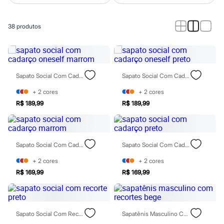
Calças
Casacos e Jaquetas
Jeans
38
produtos
Macacões
Saias
Shorts e Bermudas
Vestidos
Acessórios
Bolsas
Sapato Social Com Cadarço Oneself Marrom
Sapato Social Com Cadarço Oneself Preto
Bonés e Chapéus
Bijoux
+
2
cores
+
2
cores
Cintos
R$ 189,99
R$ 189,99
Óculos
Relógios
Calçados
Botas
Chinelos
Sapato Social Com Cadarço Marrom
Sapato Social Com Cadarço Preto
Rasteirinhas
+
2
cores
+
2
cores
Sandálias
Sapatilhas
R$ 169,99
R$ 169,99
Tênis
Marcas
City
Clock House
Sapato Social Com Recorte Preto
Sapatênis Masculino Com Recortes Bege
Mindset