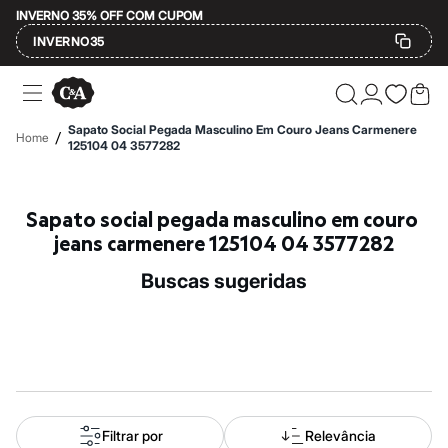
INVERNO 35% OFF COM CUPOM
INVERNO35
Ofertas
Compre por Departamento
Feminino
Sapato Social Pegada Masculino Em Couro Jeans Carmenere
/
Home
Masculino
125104 04 3577282
Infantil
Calçados
Mindse7
Sapato social pegada masculino em couro 
Plus Size
Até 20% off
jeans carmenere 125104 04 3577282
Até 40% off
Até 60% off
buscas sugeridas
A partir de 60% off
Feminino
Em alta
Inverno
Alfaiataria
Novidades
Roupas
Blusas e Camisetas
Básicos
Filtrar por
Relevância