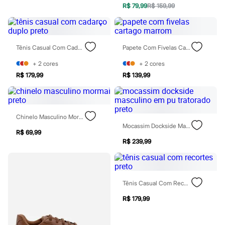
Rasteirinhas
R$ 79,99
R$ 159,99
Sandálias
Tênis
Diversão
Marcas
Tênis Casual Com Cadarço Duplo Preto
Papete Com Fivelas Cartago Marrom
Baby Club
Fifteen
+
2
cores
+
2
cores
Miss Fifteen
R$ 179,99
R$ 139,99
Palomino
Moda íntima
Calcinhas
Cuecas
Meias
Chinelo Masculino Mormai Preto
Pijamas
Mocassim Dockside Masculino Em Pu Tratorado Preto
Moda praia
R$ 69,99
Biquínis e Maiôs
R$ 239,99
Blusas de proteção
Sungas
Personagens
Bluey
Tênis Casual Com Recortes Preto
Disney
Hello Kitty
R$ 179,99
Homem Aranha
Minecraft
Naruto