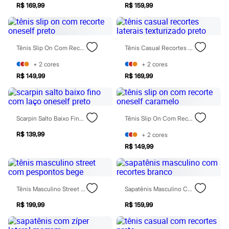
Sawary
R$ 169,99
R$ 159,99
Yessica
Moda esportiva
Acessórios
Blusas
Calçados
Tênis Slip On Com Recorte Oneself Preto
Tênis Casual Recortes Laterais Texturizado Preto
Leggings
+
2
cores
+
2
cores
Shorts e Bermudas
Tops
R$ 149,99
R$ 169,99
Moda íntima
Calcinhas
Cintas e Modeladores
Meias
Scarpin Salto Baixo Fino Com Laço Oneself Preto
Tênis Slip On Com Recorte Oneself Caramelo
Pijamas
Sutiãs e Tops
R$ 139,99
+
2
cores
Moda praia
R$ 149,99
Biquínis
Maiôs
Saídas de praia
Personagens
Plus size
Tênis Masculino Street Com Pespontos Bege
Sapatênis Masculino Com Recortes Branco
Blusas e Camisetas
Calças
R$ 199,99
R$ 159,99
Casacos e Jaquetas
Jeans