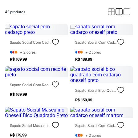
Novidades
Roupas
Blusas e Camisetas
42
produtos
Básicos
Calças
Casacos e Jaquetas
Jeans
Macacões
Sapato Social Com Cadarço Preto
Sapato Social Com Cadarço Oneself Preto
Saias
Shorts e Bermudas
+
2
cores
+
2
cores
Vestidos
R$ 169,99
R$ 189,99
Acessórios
Bolsas
Bonés e Chapéus
Bijoux
Cintos
Sapato Social Com Recorte Preto
Óculos
Sapato Social Bico Quadrado Com Cadarço Oneself Preto
Relógios
R$ 169,99
Calçados
R$ 159,99
Botas
Chinelos
Rasteirinhas
Sandálias
Sapato Social Masculino Oneself Bico Quadrado Preto
Sapato Social Com Cadarço Oneself Marrom
Sapatilhas
Tênis
R$ 179,99
+
2
cores