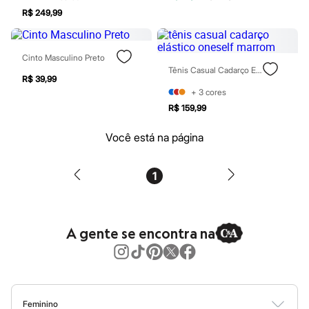
Hello Kitty
R$ 249,99
Homem Aranha
Minecraft
Naruto
Cinto Masculino Preto
Patrulha Canina
Tênis Casual Cadarço Elástico Oneself Marrom
Sonic
R$ 39,99
Stitch
+
3
cores
Beleza
Kits
R$ 159,99
Perfumes árabes
Novidades
Você está na página
Cabelos
Condicionador
Escovas e Pentes
1
Finalizadores
Shampoo
Tratamento
Cuidados com o corpo
A gente se encontra na
Hidratante
Protetor solar
Tratamento
Cuidados com o rosto
Esfoliante
Hidratante
Feminino
Protetor solar