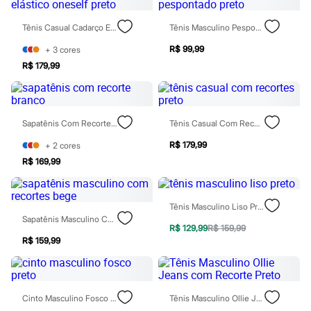
Blusas e Camisetas
Calças
Tênis Casual Cadarço Elástico Oneself Preto
Tênis Masculino Pespontado Preto
Casacos e Jaquetas
Jeans
R$ 99,99
+
3
cores
Moda esportiva
Shorts e Saias
R$ 179,99
Vestidos
Masculino
Em alta
Dia dos Pais
Sapatênis Com Recorte Branco
Tênis Casual Com Recortes Preto
Inverno
Novidades
R$ 179,99
+
2
cores
Roupas
R$ 169,99
Bermudas
Camisas
Calças
Camisetas e Regatas
Tênis Masculino Liso Preto
Casacos e Jaquetas
Sapatênis Masculino Com Recortes Bege
Jeans
R$ 129,99
R$ 159,99
Polos
R$ 159,99
Acessórios
Bolsas e Mochilas
Chapéus e Bonés
Cintos
Cinto Masculino Fosco Preto
Tênis Masculino Ollie Jeans Com Recorte Preto
Carteiras