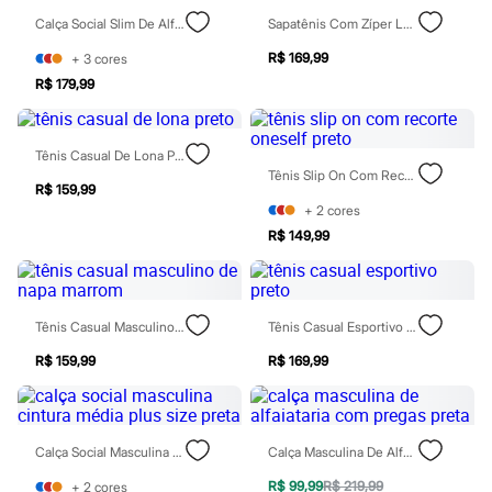
Calçados
Calça Social Slim De Alfaiataria Masculina Preta
Sapatênis Com Zíper Lateral Marrom
Botas
Chinelos
R$ 169,99
+
3
cores
Pantufas
R$ 179,99
Rasteirinhas
Sandálias
Tênis
Diversão
Tênis Casual De Lona Preto
Marcas
Tênis Slip On Com Recorte Oneself Preto
Baby Club
R$ 159,99
Fifteen
+
2
cores
Miss Fifteen
R$ 149,99
Palomino
Moda íntima
Calcinhas
Cuecas
Tênis Casual Masculino De Napa Marrom
Tênis Casual Esportivo Preto
Meias
Pijamas
R$ 159,99
R$ 169,99
Moda praia
Biquínis e Maiôs
Blusas de proteção
Sungas
Personagens
Calça Social Masculina Cintura Média Plus Size Preta
Calça Masculina De Alfaiataria Com Pregas Preta
Bluey
Disney
R$ 99,99
R$ 219,99
+
2
cores