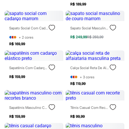
Marcas
R$ 189,99
City
Clock House
Mindset
Sawary
Yessica
Sapato Social Com Cadarço Marrom
Sapato Social Masculino De Couro Marrom
Moda esportiva
Acessórios
R$ 249,99
R$ 259,99
+
2
cores
Blusas
R$ 169,99
Calçados
Leggings
Shorts e Bermudas
Tops
Sapatênis Com Cadarço Elástico Preto
Calça Social Reta De Alfaiataria Masculina Preta
Moda íntima
Calcinhas
R$ 159,99
+
3
cores
Cintas e Modeladores
Meias
R$ 119,99
Pijamas
Sutiãs e Tops
Moda praia
Biquínis
Sapatênis Masculino Com Recortes Branco
Tênis Casual Com Recorte Preto
Maiôs
Saídas de praia
R$ 159,99
R$ 99,99
Personagens
Plus size