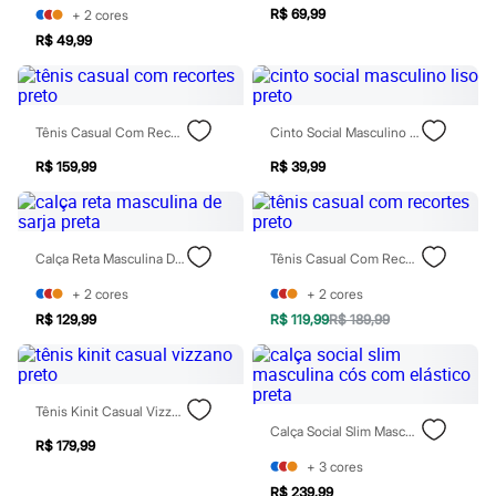
Óculos
R$ 69,99
+
2
cores
Relógios
R$ 49,99
Calçados
Botas
Chinelos
Sapatos
Sandálias e Papetes
Tênis Casual Com Recortes Preto
Cinto Social Masculino Liso Preto
Tênis
Moda esportiva
R$ 159,99
R$ 39,99
Acessórios
Bermudas
Camisetas
Calças
Calça Reta Masculina De Sarja Preta
Tênis Casual Com Recortes Preto
Calçados
Regatas
+
2
cores
+
2
cores
Moda íntima
R$ 129,99
R$ 119,99
R$ 189,99
Cuecas
Meias
Pijamas
Moda praia
Personagens
Tênis Kinit Casual Vizzano Preto
Plus size
Calça Social Slim Masculina Cós Com Elástico Preta
Blusas e Camisetas
R$ 179,99
Calças
+
3
cores
Camisas
R$ 239,99