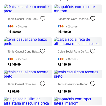
Casacos e Jaquetas
Jeans
Moda esportiva
Shorts e Bermudas
Tênis Casual Com Recortes Preto
Sapatênis Com Recorte Marrom
Todos os produtos
Infantil
+
3
cores
+
2
cores
Em alta
Arrumadinho para os meninos
R$ 159,99
R$ 169,99
Romântico para as meninas
Inverno
Novidades
Roupas menina
Tênis Casual Cano Baixo Preto
Calça Social Reta De Alfaiataria Masculina Cinza
0 a 24 meses
1 a 5 anos
+
2
cores
+
3
cores
4 a 12 anos
R$ 169,99
R$ 139,99
10 a 16 anos
Roupas menino
0 a 24 meses
1 a 5 anos
4 a 12 anos
Tênis Casual Com Recorte Preto
Tênis Casul Com Recortes Preto
10 a 16 anos
Acessórios
R$ 99,99
R$ 189,99
Recém-nascido
Bolsas e Mochilas
Chapéus