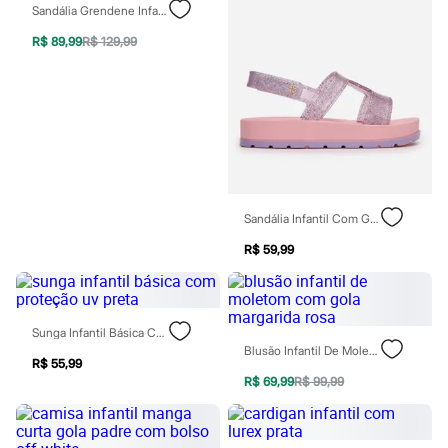
Chinelos
Sandália Grendene Infantil Com Mochila Stitch Azul
Sapatos
R$ 89,99
R$ 129,99
Sandálias e Papetes
Tênis
Moda esportiva
Acessórios
Bermudas
Camisetas
Calças
Calçados
Regatas
Moda íntima
Sandália Infantil Com Glitter Zaxy Rosa
Cuecas
Meias
R$ 59,99
Pijamas
Moda praia
Personagens
Plus size
Blusas e Camisetas
Sunga Infantil Básica Com Proteção Uv Preta
Calças
Blusão Infantil De Moletom Com Gola Margarida Rosa
R$ 55,99
Camisas
R$ 69,99
R$ 99,99
Casacos e Jaquetas
Jeans
Moda esportiva
Shorts e Bermudas