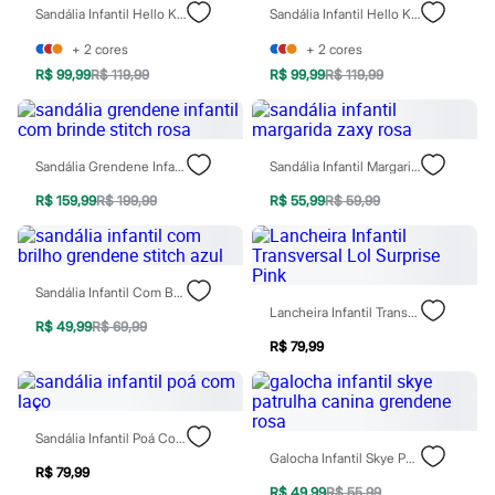
Sawary
Sandália Infantil Hello Kitty Com Glitter Grendene Rosa
Sandália Infantil Hello Kitty Com Glitter Grendene Preta
Yessica
Moda esportiva
+
2
cores
+
2
cores
Acessórios
R$ 99,99
R$ 119,99
R$ 99,99
R$ 119,99
Blusas
Calçados
Leggings
Shorts e Bermudas
Tops
Sandália Grendene Infantil Com Brinde Stitch Rosa
Sandália Infantil Margarida Zaxy Rosa
Moda íntima
R$ 159,99
R$ 199,99
R$ 55,99
R$ 59,99
Calcinhas
Cintas e Modeladores
Meias
Pijamas
Sutiãs e Tops
Sandália Infantil Com Brilho Grendene Stitch Azul
Moda praia
Lancheira Infantil Transversal Lol Surprise Pink
Biquínis
R$ 49,99
R$ 69,99
Maiôs
R$ 79,99
Saídas de praia
Personagens
Plus size
Blusas e Camisetas
Sandália Infantil Poá Com Laço
Calças
Galocha Infantil Skye Patrulha Canina Grendene Rosa
Casacos e Jaquetas
R$ 79,99
Jeans
R$ 49,99
R$ 55,99