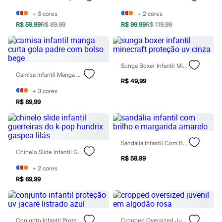
Rasteirinhas
+
3
cores
+
2
cores
Sandálias
Tênis
R$ 59,99
R$ 89,99
R$ 99,99
R$ 119,99
Diversão
Marcas
Baby Club
Fifteen
Sunga Boxer Infantil Minecraft Proteção Uv Cinza
Miss Fifteen
Camisa Infantil Manga Curta Gola Padre Com Bolso Bege
Palomino
R$ 49,99
Moda íntima
+
3
cores
Calcinhas
R$ 89,99
Cuecas
Meias
Pijamas
Moda praia
Biquínis e Maiôs
Sandália Infantil Com Brilho E Margarida Amarelo
Blusas de proteção
Chinelo Slide Infantil Guerreiras Do K-Pop Hundrix Gaspea Lilás
Sungas
R$ 59,99
Personagens
+
2
cores
Bluey
R$ 69,99
Disney
Hello Kitty
Homem Aranha
Minecraft
Naruto
Conjunto Infantil Proteção Uv Jacaré Listrado Azul
Cropped Oversized Juvenil Em Algodão Rosa