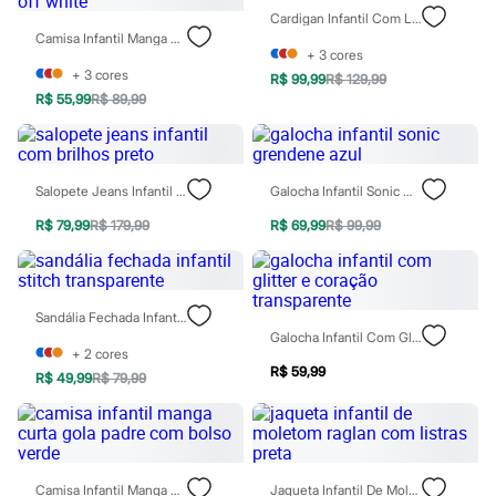
Todos os produtos
Cardigan Infantil Com Lurex Prata
Infantil
Camisa Infantil Manga Curta Gola Padre Com Bolso Off White
Em alta
+
3
cores
Arrumadinho para os meninos
+
3
cores
R$ 99,99
R$ 129,99
Romântico para as meninas
R$ 55,99
R$ 89,99
Inverno
Novidades
Roupas menina
0 a 24 meses
1 a 5 anos
Salopete Jeans Infantil Com Brilhos Preto
Galocha Infantil Sonic Grendene Azul
4 a 12 anos
R$ 79,99
R$ 179,99
R$ 69,99
R$ 99,99
10 a 16 anos
Roupas menino
0 a 24 meses
1 a 5 anos
4 a 12 anos
Sandália Fechada Infantil Stitch Transparente
10 a 16 anos
Galocha Infantil Com Glitter E Coração Transparente
Acessórios
+
2
cores
Recém-nascido
R$ 59,99
R$ 49,99
R$ 79,99
Bolsas e Mochilas
Chapéus
Calçados
Botas
Chinelos
Pantufas
Camisa Infantil Manga Curta Gola Padre Com Bolso Verde
Jaqueta Infantil De Moletom Raglan Com Listras Preta