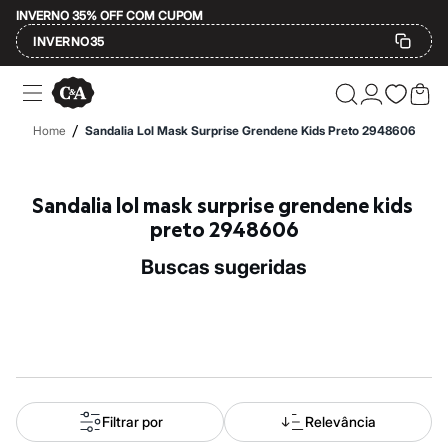
INVERNO 35% OFF COM CUPOM
INVERNO35
Ofertas
Compre por Departamento
Feminino
/
Home
Sandalia Lol Mask Surprise Grendene Kids Preto 2948606
Masculino
Infantil
Calçados
Mindse7
Sandalia lol mask surprise grendene kids 
Plus Size
preto 2948606
Até 20% off
Até 40% off
buscas sugeridas
Até 60% off
A partir de 60% off
Feminino
Em alta
Inverno
Alfaiataria
Novidades
Roupas
Blusas e Camisetas
Filtrar por
Relevância
Básicos