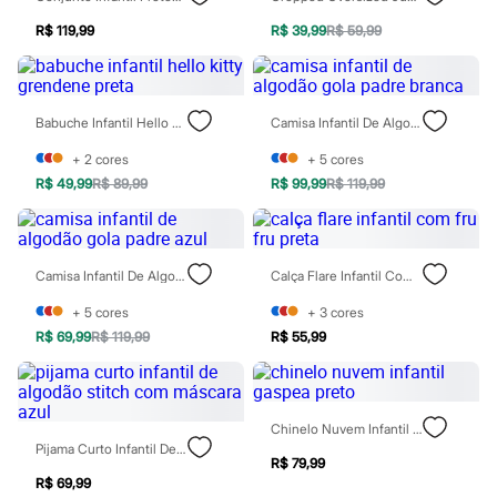
Patrulha Canina
R$ 119,99
R$ 39,99
R$ 59,99
Sonic
Stitch
Beleza
Kits
Perfumes árabes
Babuche Infantil Hello Kitty Grendene Preta
Camisa Infantil De Algodão Gola Padre Branca
Novidades
Cabelos
+
2
cores
+
5
cores
Condicionador
R$ 49,99
R$ 89,99
R$ 99,99
R$ 119,99
Escovas e Pentes
Finalizadores
Shampoo
Tratamento
Cuidados com o corpo
Camisa Infantil De Algodão Gola Padre Azul
Calça Flare Infantil Com Fru Fru Preta
Hidratante
+
5
cores
+
3
cores
Protetor solar
Tratamento
R$ 69,99
R$ 119,99
R$ 55,99
Cuidados com o rosto
Esfoliante
Hidratante
Protetor solar
Chinelo Nuvem Infantil Gaspea Preto
Tônicos
Pijama Curto Infantil De Algodão Stitch Com Máscara Azul
Maquiagens
R$ 79,99
Base
R$ 69,99
Batom