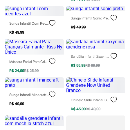
Moda esportiva
Shorts e Saias
Vestidos
Masculino
Sunga Infantil Sonic Preta
Em alta
Sunga Infantil Com Recortes Azul
R$ 49,99
Dia dos Pais
R$ 49,99
Inverno
Novidades
Roupas
Bermudas
Camisas
Sandália Infantil Zaxynina Grendene Rosa
Calças
Máscara Facial Para Crianças Calmante - Kiss Ny Único
Camisetas e Regatas
R$ 55,99
R$ 69,99
Casacos e Jaquetas
R$ 24,99
R$ 25,99
Jeans
Polos
Acessórios
Bolsas e Mochilas
Sunga Infantil Minecraft Preto
Chapéus e Bonés
Chinelo Slide Infantil Grendene Now United Branco
Cintos
R$ 49,99
Carteiras
R$ 45,99
R$ 49,99
Óculos
Relógios
Calçados
Botas