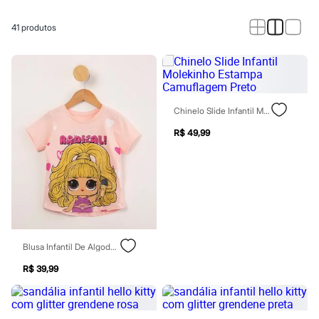
Calças
Casacos e Jaquetas
Jeans
41
produtos
Macacões
Saias
Shorts e Bermudas
Vestidos
Acessórios
Bolsas
Chinelo Slide Infantil Molekinho Estampa Camuflagem Preto
Bonés e Chapéus
Bijoux
R$ 49,99
Cintos
Óculos
Relógios
Calçados
Botas
Chinelos
Rasteirinhas
Sandálias
Sapatilhas
Blusa Infantil De Algodão Lol Surprise "radical" Com Glitter Manga Curta Rosa
Tênis
R$ 39,99
Marcas
City
Clock House
Mindset